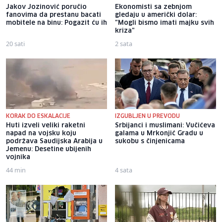
Jakov Jozinović poručio
Ekonomisti sa zebnjom
fanovima da prestanu bacati
gledaju u američki dolar:
mobitele na binu: Pogazit ću ih
"Mogli bismo imati majku svih
kriza"
20 sati
2 sata
KORAK DO ESKALACIJE
IZGUBLJEN U PREVODU
Huti izveli veliki raketni
Srbijanci i muslimani: Vučićeva
napad na vojsku koju
galama u Mrkonjić Gradu u
podržava Saudijska Arabija u
sukobu s činjenicama
Jemenu: Desetine ubijenih
vojnika
44 min
4 sata