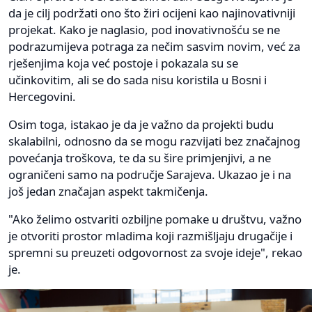
da je cilj podržati ono što žiri ocijeni kao najinovativniji
projekat. Kako je naglasio, pod inovativnošću se ne
podrazumijeva potraga za nečim sasvim novim, već za
rješenjima koja već postoje i pokazala su se
učinkovitim, ali se do sada nisu koristila u Bosni i
Hercegovini.
Osim toga, istakao je da je važno da projekti budu
skalabilni, odnosno da se mogu razvijati bez značajnog
povećanja troškova, te da su šire primjenjivi, a ne
ograničeni samo na područje Sarajeva. Ukazao je i na
još jedan značajan aspekt takmičenja.
"Ako želimo ostvariti ozbiljne pomake u društvu, važno
je otvoriti prostor mladima koji razmišljaju drugačije i
spremni su preuzeti odgovornost za svoje ideje", rekao
je.