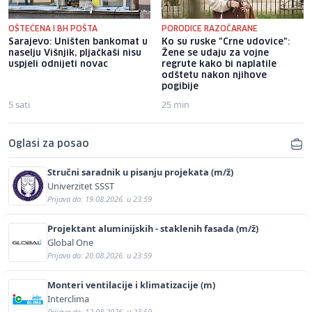
OŠTEĆENA I BH POŠTA
PORODICE RAZOČARANE
Sarajevo: Uništen bankomat u
Ko su ruske "Crne udovice":
naselju Višnjik, pljačkaši nisu
Žene se udaju za vojne
uspjeli odnijeti novac
regrute kako bi naplatile
odštetu nakon njihove
pogibije
5 sati
25 min
Oglasi za posao
Stručni saradnik u pisanju projekata (m/ž)
Univerzitet SSST
Prijava do: 19.08.2026. u 23:59
Projektant aluminijskih - staklenih fasada (m/ž)
Global One
Prijava do: 20.08.2026. u 23:59
Monteri ventilacije i klimatizacije (m)
Interclima
Prijava do: 12.08.2026. u 23:59