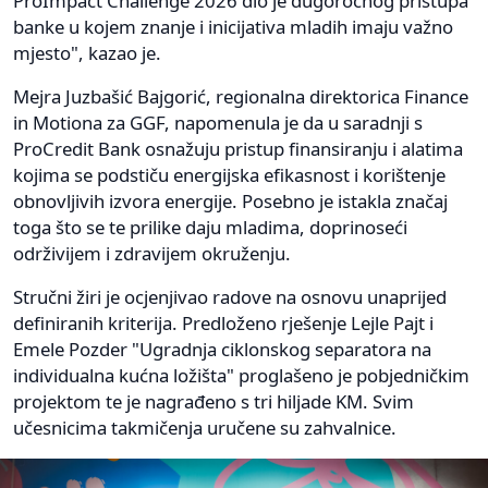
ProImpact Challenge 2026 dio je dugoročnog pristupa
banke u kojem znanje i inicijativa mladih imaju važno
mjesto", kazao je.
Mejra Juzbašić Bajgorić, regionalna direktorica Finance
in Motiona za GGF, napomenula je da u saradnji s
ProCredit Bank osnažuju pristup finansiranju i alatima
kojima se podstiču energijska efikasnost i korištenje
obnovljivih izvora energije. Posebno je istakla značaj
toga što se te prilike daju mladima, doprinoseći
održivijem i zdravijem okruženju.
Stručni žiri je ocjenjivao radove na osnovu unaprijed
definiranih kriterija. Predloženo rješenje Lejle Pajt i
Emele Pozder "Ugradnja ciklonskog separatora na
individualna kućna ložišta" proglašeno je pobjedničkim
projektom te je nagrađeno s tri hiljade KM. Svim
učesnicima takmičenja uručene su zahvalnice.