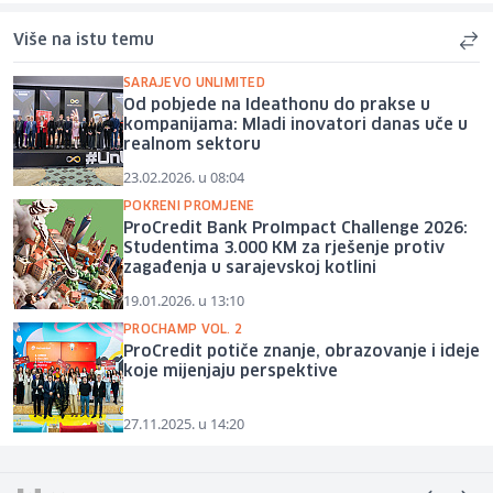
Više na istu temu
SARAJEVO UNLIMITED
Od pobjede na Ideathonu do prakse u
kompanijama: Mladi inovatori danas uče u
realnom sektoru
23.02.2026. u 08:04
POKRENI PROMJENE
ProCredit Bank ProImpact Challenge 2026:
Studentima 3.000 KM za rješenje protiv
zagađenja u sarajevskoj kotlini
19.01.2026. u 13:10
PROCHAMP VOL. 2
ProCredit potiče znanje, obrazovanje i ideje
koje mijenjaju perspektive
27.11.2025. u 14:20