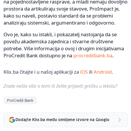
na pojednostavljene rasprave, a mladi nemaju dovoljno
prostora da artikuliraju svoje stavove, ProImpact je,
kako su naveli, postavio standard da se problemi
analiziraju sistemski, argumentirano i odgovorno.
Ovo je, kako su istakli, i pokazatelj nastojanja da se
povežu akademska zajednica i stvarne društvene
potrebe. Više informacija o ovoj i drugim inicijativama
ProCredit Bank dostupno je na
procreditbank.ba
.
Klix.ba čitajte i u našoj aplikaciji za
iOS
ili
Android
.
Znate nešto više o temi ili želite prijaviti grešku u tekstu?
ProCredit Bank
Dodajte Klix.ba među omiljene izvore na Googlu