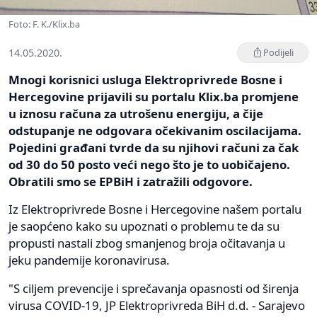
Foto: F. K./Klix.ba
14.05.2020.
Podijeli
Mnogi korisnici usluga Elektroprivrede Bosne i
Hercegovine prijavili su portalu Klix.ba promjene
u iznosu računa za utrošenu energiju, a čije
odstupanje ne odgovara očekivanim oscilacijama.
Pojedini građani tvrde da su njihovi računi za čak
od 30 do 50 posto veći nego što je to uobičajeno.
Obratili smo se EPBiH i zatražili odgovore.
Iz Elektroprivrede Bosne i Hercegovine našem portalu
je saopćeno kako su upoznati o problemu te da su
propusti nastali zbog smanjenog broja očitavanja u
jeku pandemije koronavirusa.
"S ciljem prevencije i sprečavanja opasnosti od širenja
virusa COVID-19, JP Elektroprivreda BiH d.d. - Sarajevo