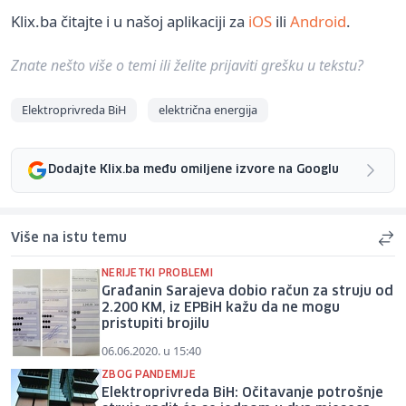
Klix.ba čitajte i u našoj aplikaciji za
iOS
ili
Android
.
Znate nešto više o temi ili želite prijaviti grešku u tekstu?
Elektroprivreda BiH
električna energija
Dodajte Klix.ba među omiljene izvore na Googlu
Više na istu temu
NERIJETKI PROBLEMI
Građanin Sarajeva dobio račun za struju od
2.200 KM, iz EPBiH kažu da ne mogu
pristupiti brojilu
06.06.2020. u 15:40
ZBOG PANDEMIJE
Elektroprivreda BiH: Očitavanje potrošnje