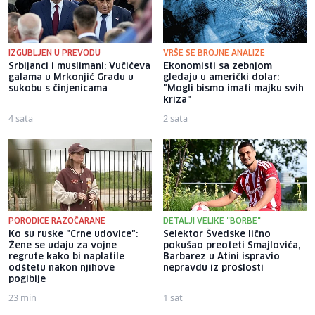
IZGUBLJEN U PREVODU
VRŠE SE BROJNE ANALIZE
Srbijanci i muslimani: Vučićeva
Ekonomisti sa zebnjom
galama u Mrkonjić Gradu u
gledaju u američki dolar:
sukobu s činjenicama
"Mogli bismo imati majku svih
kriza"
4 sata
2 sata
PORODICE RAZOČARANE
DETALJI VELIKE "BORBE"
Ko su ruske "Crne udovice":
Selektor Švedske lično
Žene se udaju za vojne
pokušao preoteti Smajlovića,
regrute kako bi naplatile
Barbarez u Atini ispravio
odštetu nakon njihove
nepravdu iz prošlosti
pogibije
23 min
1 sat