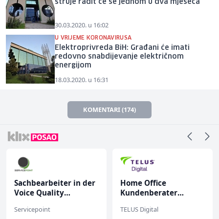
struje radit će se jednom u dva mjeseca
30.03.2020. u 16:02
U VRIJEME KORONAVIRUSA
Elektroprivreda BiH: Građani će imati
redovno snabdijevanje električnom
energijom
18.03.2020. u 16:31
KOMENTARI (174)
Sachbearbeiter in der
Home Office
Voice Quality
Kundenberater
Management (m/w)
(m/w/d) für ein
Servicepoint
TELUS Digital
renommiertes