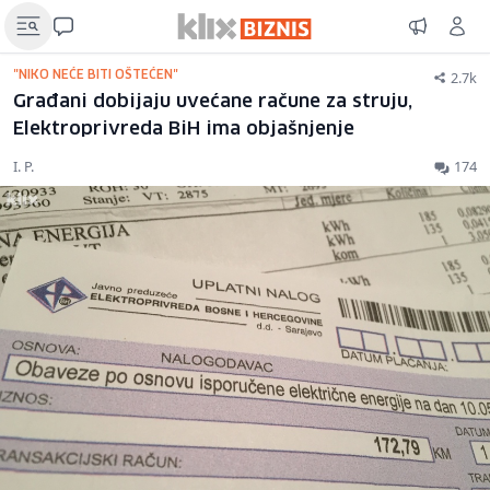
2.7k
"NIKO NEĆE BITI OŠTEĆEN"
Građani dobijaju uvećane račune za struju,
Elektroprivreda BiH ima objašnjenje
I. P.
174