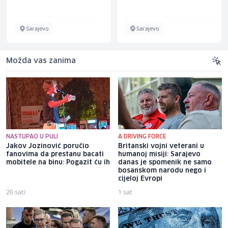
Schuhunternehmen
Sarajevo
Sarajevo
Možda vas zanima
NASTUPAO U PULI
A DRIVING FORCE
Jakov Jozinović poručio
Britanski vojni veterani u
fanovima da prestanu bacati
humanoj misiji: Sarajevo
mobitele na binu: Pogazit ću ih
danas je spomenik ne samo
bosanskom narodu nego i
cijeloj Evropi
20 sati
1 sat