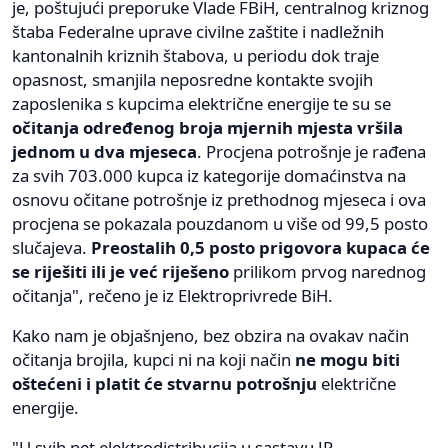
je, poštujući preporuke Vlade FBiH, centralnog kriznog
štaba Federalne uprave civilne zaštite i nadležnih
kantonalnih kriznih štabova, u periodu dok traje
opasnost, smanjila neposredne kontakte svojih
zaposlenika s kupcima električne energije te su se
očitanja određenog broja mjernih mjesta vršila
jednom u dva mjeseca
. Procjena potrošnje je rađena
za svih 703.000 kupca iz kategorije domaćinstva na
osnovu očitane potrošnje iz prethodnog mjeseca i ova
procjena se pokazala pouzdanom u više od 99,5 posto
slučajeva.
Preostalih 0,5 posto prigovora kupaca će
se riješiti ili je već riješeno
prilikom prvog narednog
očitanja", rečeno je iz Elektroprivrede BiH.
Kako nam je objašnjeno, bez obzira na ovakav način
očitanja brojila, kupci ni na koji način
ne mogu biti
oštećeni i platit će stvarnu potrošnju
električne
energije.
"U svih pet elektrodistribucija u sastavu JP