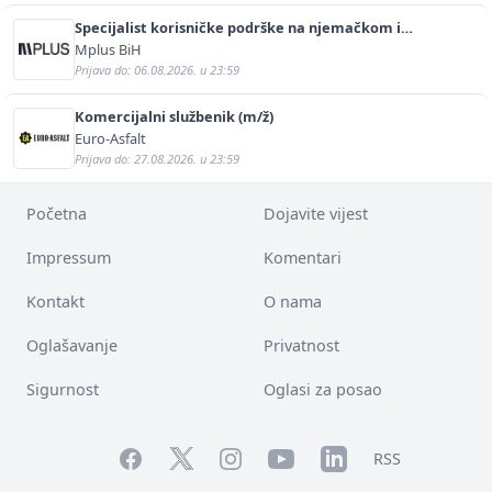
Specijalist korisničke podrške na njemačkom i
engleskom jeziku (m/ž)
Mplus BiH
Prijava do: 06.08.2026. u 23:59
Komercijalni službenik (m/ž)
Euro-Asfalt
Prijava do: 27.08.2026. u 23:59
Početna
Dojavite vijest
Impressum
Komentari
Kontakt
O nama
Oglašavanje
Privatnost
Sigurnost
Oglasi za posao
Facebook
YouTube
LinkedIn
Twitter
Instagram
RSS