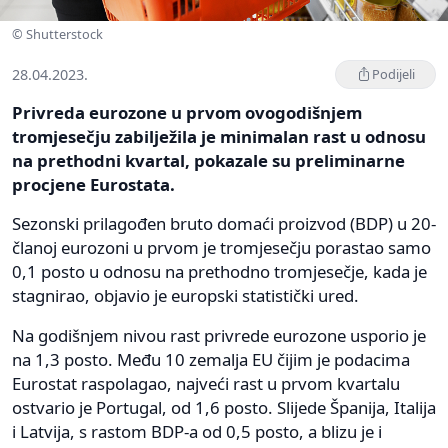
© Shutterstock
28.04.2023.
Podijeli
Privreda eurozone u prvom ovogodišnjem
tromjesečju zabilježila je minimalan rast u odnosu
na prethodni kvartal, pokazale su preliminarne
procjene Eurostata.
Sezonski prilagođen bruto domaći proizvod (BDP) u 20-
članoj eurozoni u prvom je tromjesečju porastao samo
0,1 posto u odnosu na prethodno tromjesečje, kada je
stagnirao, objavio je europski statistički ured.
Na godišnjem nivou rast privrede eurozone usporio je
na 1,3 posto. Među 10 zemalja EU čijim je podacima
Eurostat raspolagao, najveći rast u prvom kvartalu
ostvario je Portugal, od 1,6 posto. Slijede Španija, Italija
i Latvija, s rastom BDP-a od 0,5 posto, a blizu je i