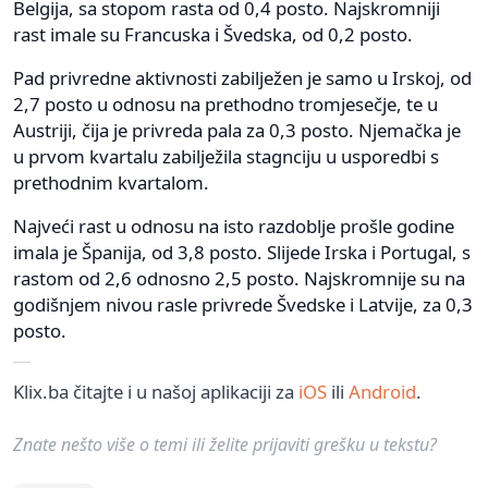
Belgija, sa stopom rasta od 0,4 posto. Najskromniji
rast imale su Francuska i Švedska, od 0,2 posto.
Pad privredne aktivnosti zabilježen je samo u Irskoj, od
2,7 posto u odnosu na prethodno tromjesečje, te u
Austriji, čija je privreda pala za 0,3 posto. Njemačka je
u prvom kvartalu zabilježila stagnciju u usporedbi s
prethodnim kvartalom.
Najveći rast u odnosu na isto razdoblje prošle godine
imala je Španija, od 3,8 posto. Slijede Irska i Portugal, s
rastom od 2,6 odnosno 2,5 posto. Najskromnije su na
godišnjem nivou rasle privrede Švedske i Latvije, za 0,3
posto.
Klix.ba čitajte i u našoj aplikaciji za
iOS
ili
Android
.
Znate nešto više o temi ili želite prijaviti grešku u tekstu?