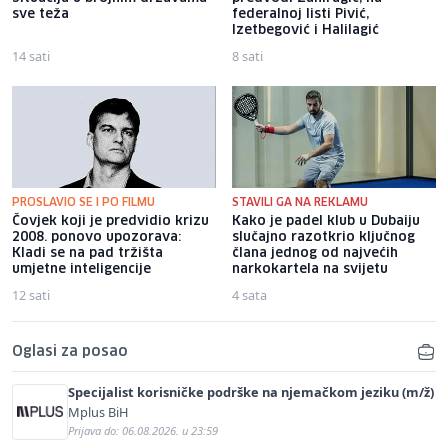
sve teža
federalnoj listi Pivić,
Izetbegović i Halilagić
14 sati
8 sati
PROSLAVIO SE I PO FILMU
STAVILI GA NA REKLAMU
Čovjek koji je predvidio krizu
Kako je padel klub u Dubaiju
2008. ponovo upozorava:
slučajno razotkrio ključnog
Kladi se na pad tržišta
člana jednog od najvećih
umjetne inteligencije
narkokartela na svijetu
12 sati
4 sata
Oglasi za posao
Specijalist korisničke podrške na njemačkom jeziku (m/ž)
Mplus BiH
Prijava do: 06.08.2026. u 23:59