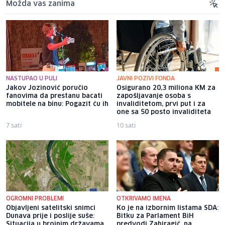
Možda vas zanima
NASTUPAO U PULI
JAVNI POZIVI FONDA
Jakov Jozinović poručio
Osigurano 20,3 miliona KM za
fanovima da prestanu bacati
zapošljavanje osoba s
mobitele na binu: Pogazit ću ih
invaliditetom, prvi put i za
one sa 50 posto invaliditeta
7 sati
10 sati
OGROMNI PROBLEMI
OTKRIVAMO IMENA
Objavljeni satelitski snimci
Ko je na izbornim listama SDA:
Dunava prije i poslije suše:
Bitku za Parlament BiH
Situacija u brojnim državama
predvodi Zahiragić, na