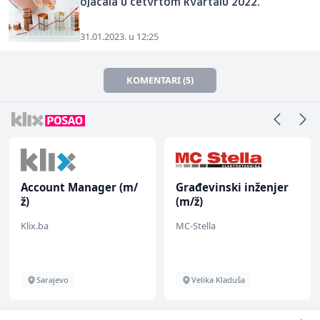
ojačala u četvrtom kvartalu 2022.
31.01.2023. u 12:25
KOMENTARI (5)
Account Manager (m/
Građevinski inženjer
ž)
(m/ž)
Klix.ba
MC-Stella
Sarajevo
Velika Kladuša