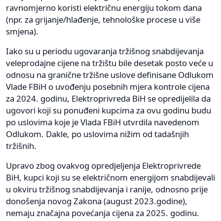
ravnomjerno koristi električnu energiju tokom dana
(npr. za grijanje/hlađenje, tehnološke procese u više
smjena).
Iako su u periodu ugovaranja tržišnog snabdijevanja
veleprodajne cijene na tržištu bile desetak posto veće u
odnosu na granične tržišne uslove definisane Odlukom
Vlade FBiH o uvođenju posebnih mjera kontrole cijena
za 2024. godinu, Elektroprivreda BiH se opredijelila da
ugovori koji su ponuđeni kupcima za ovu godinu budu
po uslovima koje je Vlada FBiH utvrdila navedenom
Odlukom. Dakle, po uslovima nižim od tadašnjih
tržišnih.
Upravo zbog ovakvog opredjeljenja Elektroprivrede
BiH, kupci koji su se električnom energijom snabdijevali
u okviru tržišnog snabdijevanja i ranije, odnosno prije
donošenja novog Zakona (august 2023.godine),
nemaju značajna povećanja cijena za 2025. godinu.