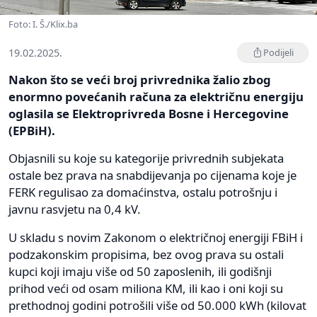
Foto: I. Š./Klix.ba
19.02.2025.
Podijeli
Nakon što se veći broj privrednika žalio zbog
enormno povećanih računa za električnu energiju
oglasila se Elektroprivreda Bosne i Hercegovine
(EPBiH).
Objasnili su koje su kategorije privrednih subjekata
ostale bez prava na snabdijevanja po cijenama koje je
FERK regulisao za domaćinstva, ostalu potrošnju i
javnu rasvjetu na 0,4 kV.
U skladu s novim Zakonom o električnoj energiji FBiH i
podzakonskim propisima, bez ovog prava su ostali
kupci koji imaju više od 50 zaposlenih, ili godišnji
prihod veći od osam miliona KM, ili kao i oni koji su
prethodnoj godini potrošili više od 50.000 kWh (kilovat