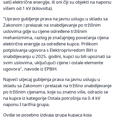
sati) električne energije, ili oni čiji su objekti na naponu
višem od 1 kV (kilovolta).
"Upravo gubljenje prava na javnu uslugu u skladu sa
Zakonom i prelazak na snabdijevanje po tržišnim
uslovima gdje su cijene određene tržišnim
mehanizmima, razlog je značajnijeg povećanja cijena
električne energije za određene kupce. Prilikom
potpisivanja ugovora s Elektroprivredom BiH o
snabdijevanju u 2025. godini, kupci su bili upoznati sa
svim uslovima, uključujući cijene i ostale elemente
ugovora", navode iz EPBiH.
Najveći utjecaj gubljenja prava na javnu uslugu u
skladu sa Zakonom i prelazak na tržišno snabdijevanje
po tržišnim cijenama, koje su znatno više, odrazio se
na kupce iz kategorije Ostala potrošnja na 0.4 kV
naponu I tarifna grupa.
Ovdje se posebno izdvaja grupa kupaca koja