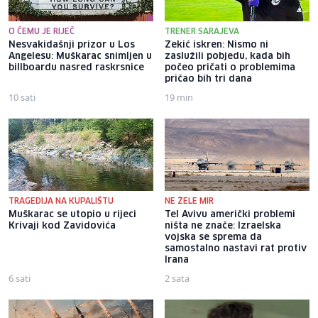
O ČEMU JE RIJEČ
TRENER SARAJEVA
Nesvakidašnji prizor u Los
Zekić iskren: Nismo ni
Angelesu: Muškarac snimljen u
zaslužili pobjedu, kada bih
billboardu nasred raskrsnice
počeo pričati o problemima
pričao bih tri dana
10 sati
19 min
TRAGEDIJA NA KUPALIŠTU
NE ŽELE MIR
Muškarac se utopio u rijeci
Tel Avivu američki problemi
Krivaji kod Zavidovića
ništa ne znače: Izraelska
vojska se sprema da
samostalno nastavi rat protiv
Irana
6 sati
2 sata