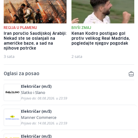
REGIJA U PLAMENU
BIVŠI ZMAJ
Iran poručio Saudijskoj Arabiji:
Kenan Kodro postigao gol
Nekad ste se oslanjali na
protiv velikog Real Madrida,
američke baze, a sad na
pogledajte njegov pogodak
njihove potrčke
3 sata
2 sata
Oglasi za posao
Električar (m/ž)
Slatko i Slano
Prijava do: 08.08.2026. u 23:59
Električar (m/ž)
Manner Commerce
Prijava do: 14.08.2026. u 23:59
Električar (m/ž)