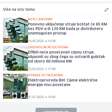
Više na istu temu
NOVI CJENOVNIK
Ponovno uključenje struje koštat će 65 KM
bez PDV-a ili 120 KM kada je distributeru
onemogućen pristup
16.05.2025. u 15:38
ZADOVOLJNI REZULTATIMA
EPBiH neće povećavati cijenu struje,
objasnili su zbog čega su ostvarili gubitak
od skoro 60 miliona KM
22.03.2025. u 17:38
PORUKA POTROŠAČIMA
Elektroprivreda BiH: Cijene električne
energije nisu povećane
31.01.2025. u 16:45
KOMENTARI (48)