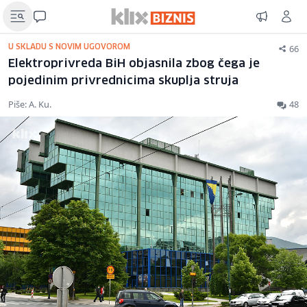
66
U SKLADU S NOVIM UGOVOROM
Elektroprivreda BiH objasnila zbog čega je
pojedinim privrednicima skuplja struja
Piše: A. Ku.
48