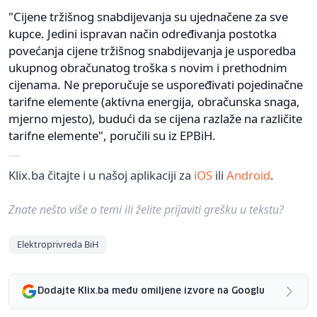
"Cijene tržišnog snabdijevanja su ujednačene za sve
kupce. Jedini ispravan način određivanja postotka
povećanja cijene tržišnog snabdijevanja je usporedba
ukupnog obračunatog troška s novim i prethodnim
cijenama. Ne preporučuje se uspoređivati pojedinačne
tarifne elemente (aktivna energija, obračunska snaga,
mjerno mjesto), budući da se cijena razlaže na različite
tarifne elemente", poručili su iz EPBiH.
Klix.ba čitajte i u našoj aplikaciji za
iOS
ili
Android
.
Znate nešto više o temi ili želite prijaviti grešku u tekstu?
Elektroprivreda BiH
Dodajte Klix.ba među omiljene izvore na Googlu