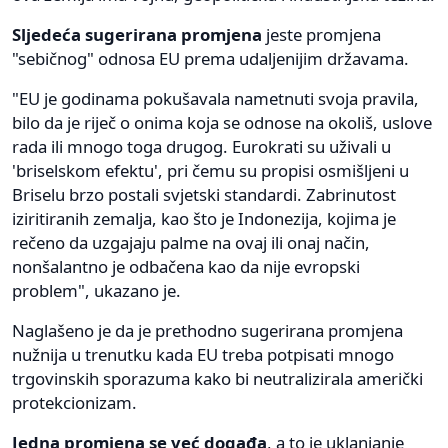
Sljedeća sugerirana promjena
jeste promjena
"sebičnog" odnosa EU prema udaljenijim državama.
"EU je godinama pokušavala nametnuti svoja pravila,
bilo da je riječ o onima koja se odnose na okoliš, uslove
rada ili mnogo toga drugog. Eurokrati su uživali u
'briselskom efektu', pri čemu su propisi osmišljeni u
Briselu brzo postali svjetski standardi. Zabrinutost
iziritiranih zemalja, kao što je Indonezija, kojima je
rečeno da uzgajaju palme na ovaj ili onaj način,
nonšalantno je odbačena kao da nije evropski
problem", ukazano je.
Naglašeno je da je prethodno sugerirana promjena
nužnija u trenutku kada EU treba potpisati mnogo
trgovinskih sporazuma kako bi neutralizirala američki
protekcionizam.
Jedna promjena se već događa
, a to je uklanjanje