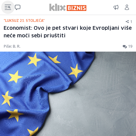
1
"LUKSUZ 21. STOLJEĆA"
Economist: Ovo je pet stvari koje Evropljani više
neće moći sebi priuštiti
Piše: B. R.
19