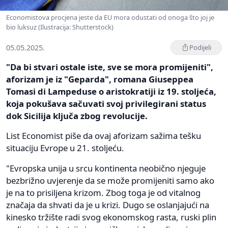
Economistova procjena jeste da EU mora odustati od onoga što joj je
bio luksuz (Ilustracija: Shutterstock)
05.05.2025.
Podijeli
"Da bi stvari ostale iste, sve se mora promijeniti",
aforizam je iz "Geparda", romana Giuseppea
Tomasi di Lampeduse o aristokratiji iz 19. stoljeća,
koja pokušava sačuvati svoj privilegirani status
dok Sicilija ključa zbog revolucije.
List Economist piše da ovaj aforizam sažima tešku
situaciju Evrope u 21. stoljeću.
"Evropska unija u srcu kontinenta neobično njeguje
bezbrižno uvjerenje da se može promijeniti samo ako
je na to prisiljena krizom. Zbog toga je od vitalnog
značaja da shvati da je u krizi. Dugo se oslanjajući na
kinesko tržište radi svog ekonomskog rasta, ruski plin