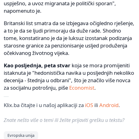
uspješno, a uvoz migranata je politički sporan",
napomenuto je.
Britanski list smatra da se izbjegava očigledno rješenje,
a to je da se ljudi primoraju da duže rade. Shodno
tome, konstatirano je da je luksuz izostanak podizanja
starosne granice za penzionisanje usljed produženja
očekivanog životnog vijeka.
Kao posljednja, peta stvar
koja se mora promijeniti
istaknuta je "hedonistička navika u posljednjih nekoliko
decenija - štednja u odbrani", što je značilo više novca
za socijalnu potrošnju, piše
Economist
.
Klix.ba čitajte i u našoj aplikaciji za
iOS
ili
Android
.
Znate nešto više o temi ili želite prijaviti grešku u tekstu?
Evropska unija