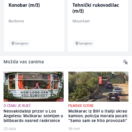
Konobar (m/ž)
Tehnički rukovodilac
(m/ž)
Borbono
Mountain
Sarajevo
Sarajevo
Možda vas zanima
O ČEMU JE RIJEČ
FILMSKE SCENE
Nesvakidašnji prizor u Los
Muškarac iz BiH u Italiji ukrao
Angelesu: Muškarac snimljen u
kamion, policija morala pucati:
billboardu nasred raskrsnice
"Samo sam se htio provozati"
23 sata
56 min