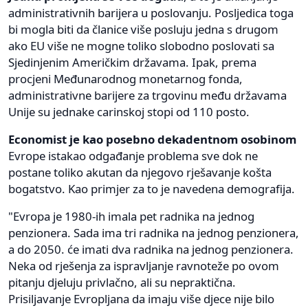
administrativnih barijera u poslovanju. Posljedica toga
bi mogla biti da članice više posluju jedna s drugom
ako EU više ne mogne toliko slobodno poslovati sa
Sjedinjenim Američkim državama. Ipak, prema
procjeni Međunarodnog monetarnog fonda,
administrativne barijere za trgovinu među državama
Unije su jednake carinskoj stopi od 110 posto.
Economist je kao posebno dekadentnom osobinom
Evrope istakao odgađanje problema sve dok ne
postane toliko akutan da njegovo rješavanje košta
bogatstvo. Kao primjer za to je navedena demografija.
"Evropa je 1980-ih imala pet radnika na jednog
penzionera. Sada ima tri radnika na jednog penzionera,
a do 2050. će imati dva radnika na jednog penzionera.
Neka od rješenja za ispravljanje ravnoteže po ovom
pitanju djeluju privlačno, ali su nepraktična.
Prisiljavanje Evropljana da imaju više djece nije bilo