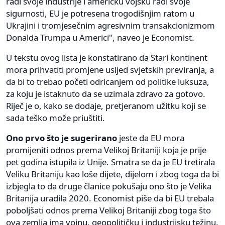
radi svoje industrije i američku vojsku radi svoje
sigurnosti, EU je potresena trogodišnjim ratom u
Ukrajini i tromjesečnim agresivnim transakcionizmom
Donalda Trumpa u Americi", naveo je Economist.
U tekstu ovog lista je konstatirano da Stari kontinent
mora prihvatiti promjene usljed svjetskih previranja, a
da bi to trebao početi odricanjem od politike luksuza,
za koju je istaknuto da se uzimala zdravo za gotovo.
Riječ je o, kako se dodaje, pretjeranom užitku koji se
sada teško može priuštiti.
Ono prvo što je sugerirano
jeste da EU mora
promijeniti odnos prema Velikoj Britaniji koja je prije
pet godina istupila iz Unije. Smatra se da je EU tretirala
Veliku Britaniju kao loše dijete, dijelom i zbog toga da bi
izbjegla to da druge članice pokušaju ono što je Velika
Britanija uradila 2020. Economist piše da bi EU trebala
poboljšati odnos prema Velikoj Britaniji zbog toga što
ova zemlja ima vojnu, geopolitičku i industrijsku težinu.