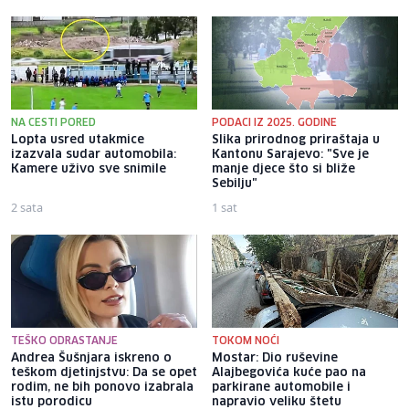
NA CESTI PORED
PODACI IZ 2025. GODINE
Lopta usred utakmice
Slika prirodnog priraštaja u
izazvala sudar automobila:
Kantonu Sarajevo: "Sve je
Kamere uživo sve snimile
manje djece što si bliže
Sebilju"
2 sata
1 sat
TEŠKO ODRASTANJE
TOKOM NOĆI
Andrea Šušnjara iskreno o
Mostar: Dio ruševine
teškom djetinjstvu: Da se opet
Alajbegovića kuće pao na
rodim, ne bih ponovo izabrala
parkirane automobile i
istu porodicu
napravio veliku štetu