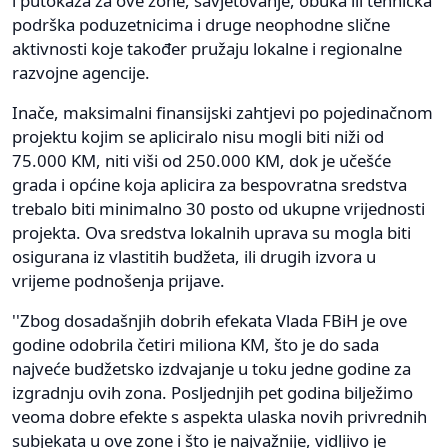
i putokaza za ove zone, savjetovanje, obuka ili tehnička
podrška poduzetnicima i druge neophodne slične
aktivnosti koje također pružaju lokalne i regionalne
razvojne agencije.
Inače, maksimalni finansijski zahtjevi po pojedinačnom
projektu kojim se apliciralo nisu mogli biti niži od
75.000 KM, niti viši od 250.000 KM, dok je učešće
grada i općine koja aplicira za bespovratna sredstva
trebalo biti minimalno 30 posto od ukupne vrijednosti
projekta. Ova sredstva lokalnih uprava su mogla biti
osigurana iz vlastitih budžeta, ili drugih izvora u
vrijeme podnošenja prijave.
''Zbog dosadašnjih dobrih efekata Vlada FBiH je ove
godine odobrila četiri miliona KM, što je do sada
najveće budžetsko izdvajanje u toku jedne godine za
izgradnju ovih zona. Posljednjih pet godina bilježimo
veoma dobre efekte s aspekta ulaska novih privrednih
subjekata u ove zone i što je najvažnije, vidljivo je