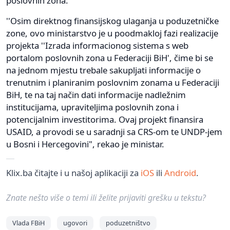
poslovnih zona.
''Osim direktnog finansijskog ulaganja u poduzetničke
zone, ovo ministarstvo je u poodmakloj fazi realizacije
projekta ''Izrada informacionog sistema s web
portalom poslovnih zona u Federaciji BiH', čime bi se
na jednom mjestu trebale sakupljati informacije o
trenutnim i planiranim poslovnim zonama u Federaciji
BiH, te na taj način dati informacije nadležnim
institucijama, upraviteljima poslovnih zona i
potencijalnim investitorima. Ovaj projekt finansira
USAID, a provodi se u saradnji sa CRS-om te UNDP-jem
u Bosni i Hercegovini", rekao je ministar.
Klix.ba čitajte i u našoj aplikaciji za
iOS
ili
Android
.
Znate nešto više o temi ili želite prijaviti grešku u tekstu?
Vlada FBiH
ugovori
poduzetništvo