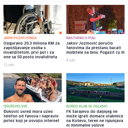
JAVNI POZIVI FONDA
NASTUPAO U PULI
Osigurano 20,3 miliona KM za
Jakov Jozinović poručio
zapošljavanje osoba s
fanovima da prestanu bacati
invaliditetom, prvi put i za
mobitele na binu: Pogazit ću ih
one sa 50 posto invaliditeta
8 sati
12 sati
ODUŠEVIO SVE
BORDO KLUB SE OGLASIO
Đoković usred mora uzeo
FK Sarajevo do daljnjeg ne
telefon od fanova i napravio
može igrati domaće utakmice
potez koji je osvojio internet
na Koševu, teren ne ispunjava
ni minimalne uslove