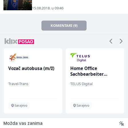
15.08.2018. u 09:46
KOMENTARI (9)
Vozač autobusa (m/ž)
Home Office
Sachbearbeiter
(m/w/d) für einen
Travel-Trans
TELUS Digital
bekannten deutschen
Energieversorger
Sarajevo
Sarajevo
Možda vas zanima