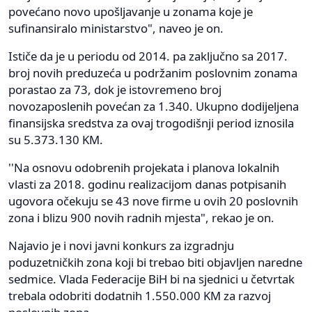
povećano novo upošljavanje u zonama koje je
sufinansiralo ministarstvo", naveo je on.
Ističe da je u periodu od 2014. pa zaključno sa 2017.
broj novih preduzeća u podržanim poslovnim zonama
porastao za 73, dok je istovremeno broj
novozaposlenih povećan za 1.340. Ukupno dodijeljena
finansijska sredstva za ovaj trogodišnji period iznosila
su 5.373.130 KM.
''Na osnovu odobrenih projekata i planova lokalnih
vlasti za 2018. godinu realizacijom danas potpisanih
ugovora očekuju se 43 nove firme u ovih 20 poslovnih
zona i blizu 900 novih radnih mjesta", rekao je on.
Najavio je i novi javni konkurs za izgradnju
poduzetničkih zona koji bi trebao biti objavljen naredne
sedmice. Vlada Federacije BiH bi na sjednici u četvrtak
trebala odobriti dodatnih 1.550.000 KM za razvoj