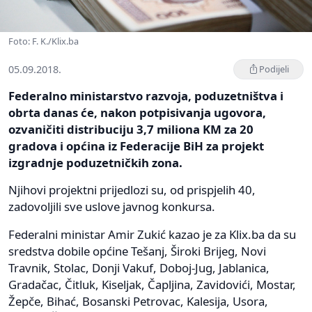
Foto: F. K./Klix.ba
05.09.2018.
Podijeli
Federalno ministarstvo razvoja, poduzetništva i
obrta danas će, nakon potpisivanja ugovora,
ozvaničiti distribuciju 3,7 miliona KM za 20
gradova i općina iz Federacije BiH za projekt
izgradnje poduzetničkih zona.
Njihovi projektni prijedlozi su, od prispjelih 40,
zadovoljili sve uslove javnog konkursa.
Federalni ministar Amir Zukić kazao je za Klix.ba da su
sredstva dobile općine Tešanj, Široki Brijeg, Novi
Travnik, Stolac, Donji Vakuf, Doboj-Jug, Jablanica,
Gradačac, Čitluk, Kiseljak, Čapljina, Zavidovići, Mostar,
Žepče, Bihać, Bosanski Petrovac, Kalesija, Usora,