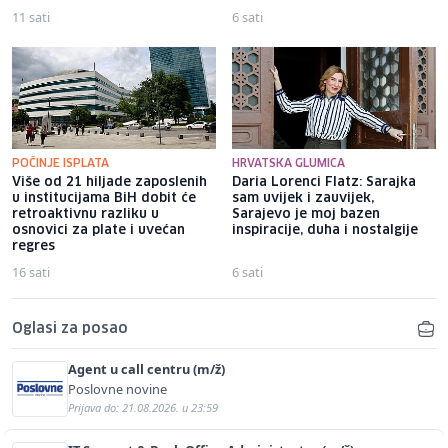
11 sati
6 sati
POČINJE ISPLATA
HRVATSKA GLUMICA
Više od 21 hiljade zaposlenih
Daria Lorenci Flatz: Sarajka
u institucijama BiH dobit će
sam uvijek i zauvijek,
retroaktivnu razliku u
Sarajevo je moj bazen
osnovici za plate i uvećan
inspiracije, duha i nostalgije
regres
16 sati
6 sati
Oglasi za posao
Agent u call centru (m/ž)
Poslovne novine
Prijava do: 21.08.2026. u 23:59