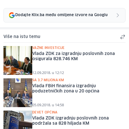
Dodajte Klix.ba među omiljene izvore na Googlu
Više na istu temu
VAŽNE INVESTICIJE
Vlada ZDK za izgradnju poslovnih zona
osigurala 828.746 KM
12.09.2018. u 12:12
SA 3,7 MILIONA KM
Vlada FBiH finansira izgradnju
poduzetničkih zona u 20 općina
05.09.2018. u 14:58
DEVET OPĆINA
Vlada ZDK izgradnju poslovnih zona
podržala sa 828 hiljada KM