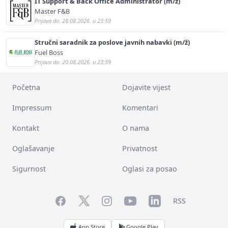
IT Support & Back Office Administrator (m/ž)
Master F&B
Prijava do: 28.08.2026. u 23:59
Stručni saradnik za poslove javnih nabavki (m/ž)
Fuel Boss
Prijava do: 20.08.2026. u 23:59
Početna
Dojavite vijest
Impressum
Komentari
Kontakt
O nama
Oglašavanje
Privatnost
Sigurnost
Oglasi za posao
Facebook
YouTube
LinkedIn
Twitter
Instagram
RSS
App Store
Google Play