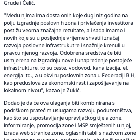
Grude i Čelić.
''Među njima ima dosta onih koje dugi niz godina na
polju izgradnje poslovnih zona i privlačenja investitora
postižu veoma značajne rezultate, ali sada imamo i
novih koje su u posljednje vrijeme shvatili značaj
razvoja poslovne infrastrukutre i snažnije krenuli u
pravcu njenog razvoja. Odobrena sredstva će biti
usmjerena na izgradnju nove i unapređenje postojeće
infrastrukture, to su ceste, vodovod, kanalizacija, el.
energija itd., a u okviru poslovnih zona u Federaciji BiH,
kao preduslova za ekonomski rast i zapošljavanje na
lokalnom nivou", kazao je Zukić.
Dodao je da će ova ulaganja biti kombinirana s
podrškom pratećim uslugama razvoju poduzetništva,
kao što su uspostavljanje upravljačkog tijela zone,
informiranje, promocija zone i MSP smještenih u njoj,
izrada web stranice zone, oglasnih tabli s nazivom zone