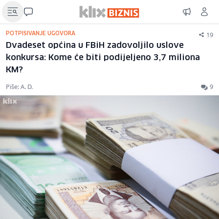
19
POTPISIVANJE UGOVORA
Dvadeset općina u FBiH zadovoljilo uslove
konkursa: Kome će biti podijeljeno 3,7 miliona
KM?
Piše: A. D.
9