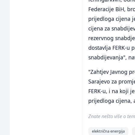
Federacije BiH, br
prijedloga cijena 
cijena za snabdije
rezervnog snabdjeva
dostavlja FERK-u p
snabdijevanja", na
"Zahtjev Javnog pr
Sarajevo za promje
FERK-u, i na koji 
prijedloga cijena, 
Znate nešto više o temi 
električna energija