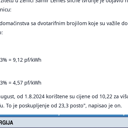
zitetu u Zenici Samir Lemeš slične tvrdnje je objavio 
nicu:
domaćinstva sa dvotarifnim brojilom koje su važile do
o:
03% = 9,12 pf/kWh
03% = 4,57 pf/kWh
ugust, od 1.8.2024 korištene su cijene od 10,22 za višu
fu. To je poskupljenje od 23,3 posto", napisao je on.