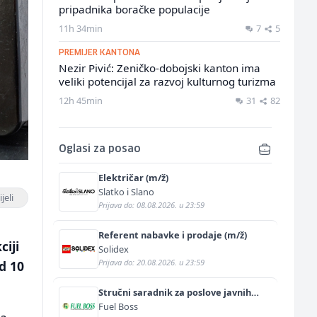
pripadnika boračke populacije
11h 34min
7
5
PREMIJER KANTONA
Nezir Pivić: Zeničko-dobojski kanton ima
veliki potencijal za razvoj kulturnog turizma
12h 45min
31
82
Oglasi za posao
Električar (m/ž)
Slatko i Slano
jeli
Prijava do: 08.08.2026. u 23:59
a
Referent nabavke i prodaje (m/ž)
iji
Solidex
Prijava do: 20.08.2026. u 23:59
d 10
Stručni saradnik za poslove javnih
nabavki (m/ž)
Fuel Boss