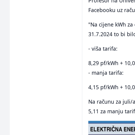
Profesor na Univer
Facebooku uz raču
"Na cijene kWh za 
31.7.2024 to bi bil
- viša tarifa:
8,29 pf/kWh + 10,
- manja tarifa:
4,15 pf/kWh + 10,
Na računu za juli/a
5,11 za manju tari