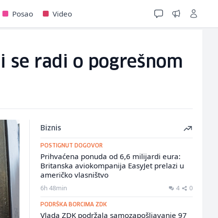
Posao
Video
ili se radi o pogrešnom
Biznis
POSTIGNUT DOGOVOR
Prihvaćena ponuda od 6,6 milijardi eura:
Britanska aviokompanija EasyJet prelazi u
američko vlasništvo
6h 48min
4
0
PODRŠKA BORCIMA ZDK
Vlada ZDK podržala samozapošljavanje 97