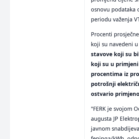
osnovu podataka o 
periodu važenja V
Procenti prosječn
koji su navedeni 
stavove koji su bi
koji su u primjen
procentima iz pr
potrošnji elektri
ostvario primjen
"FERK je svojom O
augusta JP Elektro
javnom snabdijeva
feninga/kWh, odno