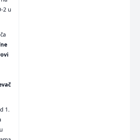
D-2 u
ača
fne
vovi
jevač
d 1.
a
su
nama