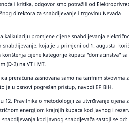
snoća i kritika, odgovor smo potražili od Elektroprivre
vršnog direktora za snabdijevanje i trgovinu Nevada
za kalkulaciju promjene cijene snabdijevanja električ
 snabdijevanje, koja je u primjeni od 1. augusta, kori
n korištenja cijene kategorije kupaca "domaćinstva" sa
om (D-2) na VT i MT.
unica preračuna zasnovana samo na tarifnim stvovima 
što je u osnovi pogrešan pristup, navodi EP BiH.
 12. Pravilnika o metodologiji za utvrđivanje cijena 
ktričnom energijom krajnjih kupaca kod javnog i reze
 snabdijevanja kod javnog snabdjevača sastoji se od: