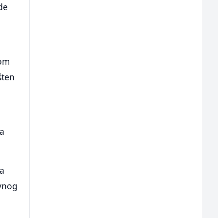
de
nom
šten
za
za
rvnog