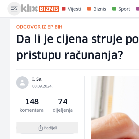
Vijesti
Biznis
Sport
ODGOVOR IZ EP BIH
Da li je cijena struje 
pristupu računanja?
I. Sa.
08.09.2024.
148
74
komentara
dijeljenja
Podijeli