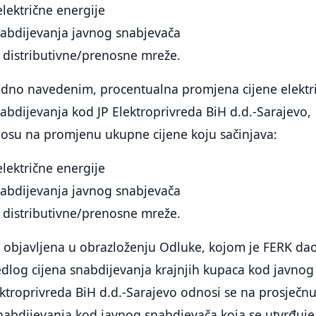
električne energije
nabdijevanja javnog snabjevača
ja distributivne/prenosne mreže.
odno navedenim, procentualna promjena cijene elektr
abdijevanja kod JP Elektroprivreda BiH d.d.-Sarajevo,
osu na promjenu ukupne cijene koju sačinjava:
električne energije
nabdijevanja javnog snabjevača
ja distributivne/prenosne mreže.
e objavljena u obrazloženju Odluke, kojom je FERK da
edlog cijena snabdijevanja krajnjih kupaca kod javnog
ktroprivreda BiH d.d.-Sarajevo odnosi se na prosječn
nabdijevanja kod javnog snabdjevača koja se utvrđuje