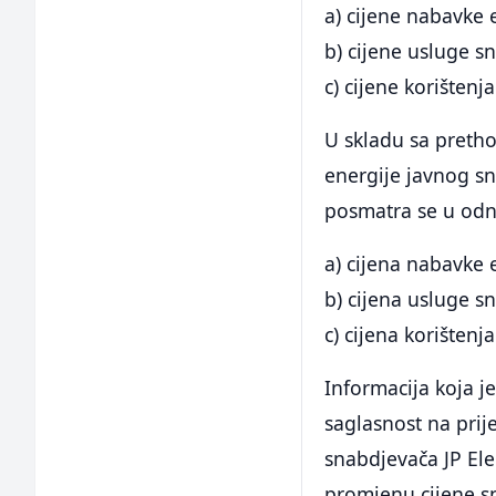
a) cijene nabavke 
b) cijene usluge s
c) cijene korišten
U skladu sa preth
energije javnog sn
posmatra se u odn
a) cijena nabavke 
b) cijena usluge s
c) cijena korišten
Informacija koja j
saglasnost na prij
snabdjevača JP Ele
promjenu cijene s