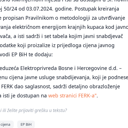
oj 50/24 od 03.07.2024. godine. Postupak kreiranja
je propisan Pravilnikom o metodologiji za utvrđivanje
vanja električnom energijom krajnjih kupaca kod javno
ča, a isti sadrži i set tabela kojim javni snabdjevač
odatke koji proizalize iz prijedloga cijena javnog
vodi EP BiH te dodaju:
eduzeća Elektroprivreda Bosne i Hercegovine d.d. –
nu cijena javne usluge snabdijevanja, koji je podnes
je FERK dao saglasnost, sadrži detaljno obrazloženje
a isti je dostupan na
web stranici FERK-a"
.
ili želite prijaviti grešku u tekstu?
cijena
EP BiH