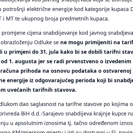
potrošnji električne energije kod kategorije kupaca 
T i MT te ukupnog broja predmetnih kupaca.
e promjene cijena snabdijevanje kod javnog snabdjev
u obrazloženju Odluke se
ne mogu primijeniti na tari
li u primjeni do 31. jula kako bi se dobili tarifni sta
i od 1. augusta jer se radi prvenstveno o izvedenim
oračuna prihoda na osnovu podataka o ostvarenoj
čne energije iz odgovarajućeg perioda koji bi snabd
om uvećanih tarifnih stavova.
dlukom dao saglasnost na tarifne stavove po kojima o
privreda BiH d.d.-Sarajevo snabdijeva krajnje kupce n
nju u apsolutnim iznosima tj. tačno određenom izno
sno KM/mjernom mjestu i isti su dostupni u Sl. novi