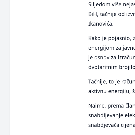
Slijedom više neja
BiH, tačnije od iz
Ikanovića.
Kako je pojasnio, 
energijom za javno
je osnov za izraču
dvotarifnim brojil
Tačnije, to je rač
aktivnu energiju, 
Naime, prema članu
snabdijevanje ele
snabdjevača cijena