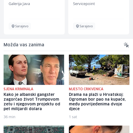
Galerija Java
Servicepoint
Sarajevo
Sarajevo
Možda vas zanima
SJENA KRIMINALA
MJESTO CRIKVENICA
Kako je albanski gangster
Drama na plaži u Hrvatskoj:
zagorčao život Trumpovom
Ogroman bor pao na kupače,
zetu i njegovom projektu od
među povrijeđenima dvoje
pet milijardi dolara
djece
36 min
1 sat