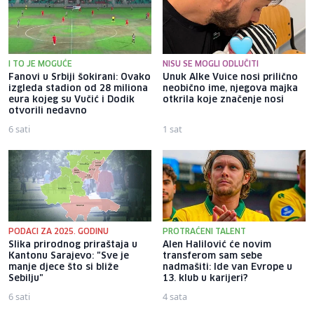
I TO JE MOGUĆE
NISU SE MOGLI ODLUČITI
Fanovi u Srbiji šokirani: Ovako
Unuk Alke Vuice nosi prilično
izgleda stadion od 28 miliona
neobično ime, njegova majka
eura kojeg su Vučić i Dodik
otkrila koje značenje nosi
otvorili nedavno
6 sati
1 sat
PODACI ZA 2025. GODINU
PROTRAĆENI TALENT
Slika prirodnog priraštaja u
Alen Halilović će novim
Kantonu Sarajevo: "Sve je
transferom sam sebe
manje djece što si bliže
nadmašiti: Ide van Evrope u
Sebilju"
13. klub u karijeri?
6 sati
4 sata