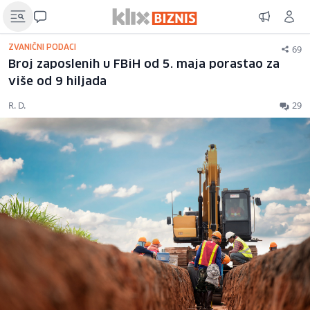
69
ZVANIČNI PODACI
Broj zaposlenih u FBiH od 5. maja porastao za
više od 9 hiljada
R. D.
29