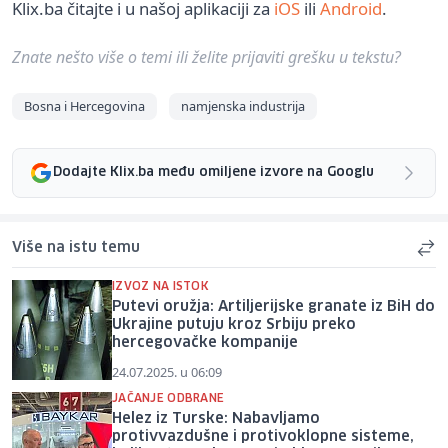
Klix.ba čitajte i u našoj aplikaciji za
iOS
ili
Android
.
Znate nešto više o temi ili želite prijaviti grešku u tekstu?
Bosna i Hercegovina
namjenska industrija
Dodajte Klix.ba među omiljene izvore na Googlu
Više na istu temu
IZVOZ NA ISTOK
Putevi oružja: Artiljerijske granate iz BiH do
Ukrajine putuju kroz Srbiju preko
hercegovačke kompanije
24.07.2025. u 06:09
JAČANJE ODBRANE
Helez iz Turske: Nabavljamo
protivvazdušne i protivoklopne sisteme,