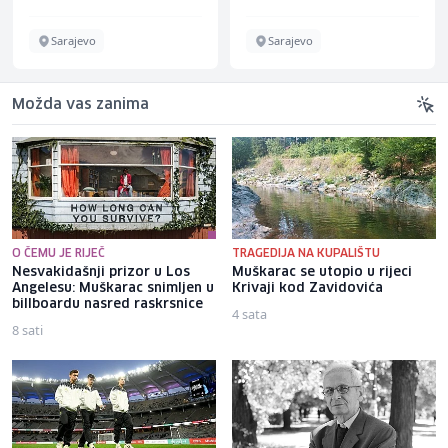
Sarajevo
Sarajevo
Možda vas zanima
O ČEMU JE RIJEČ
TRAGEDIJA NA KUPALIŠTU
Nesvakidašnji prizor u Los
Muškarac se utopio u rijeci
Angelesu: Muškarac snimljen u
Krivaji kod Zavidovića
billboardu nasred raskrsnice
4 sata
8 sati