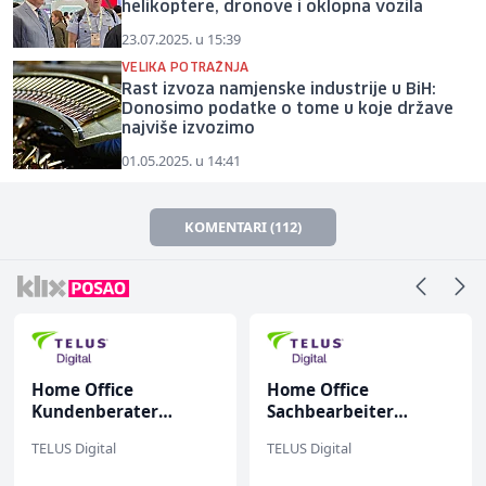
helikoptere, dronove i oklopna vozila
23.07.2025. u 15:39
VELIKA POTRAŽNJA
Rast izvoza namjenske industrije u BiH:
Donosimo podatke o tome u koje države
najviše izvozimo
01.05.2025. u 14:41
KOMENTARI (112)
Home Office
Home Office
Kundenberater
Sachbearbeiter
(m/w/d) für ein
(m/w/d) für einen
TELUS Digital
TELUS Digital
renommiertes
bekannten deutschen
Schuhunternehmen
Energieversorger