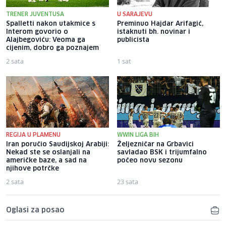
TRENER JUVENTUSA
U SARAJEVU
Spalletti nakon utakmice s
Preminuo Hajdar Arifagić,
Interom govorio o
istaknuti bh. novinar i
Alajbegoviću: Veoma ga
publicista
cijenim, dobro ga poznajem
2 sata
1 sat
REGIJA U PLAMENU
WWIN LIGA BIH
Iran poručio Saudijskoj Arabiji:
Željezničar na Grbavici
Nekad ste se oslanjali na
savladao BSK i trijumfalno
američke baze, a sad na
počeo novu sezonu
njihove potrčke
2 sata
23 sata
Oglasi za posao