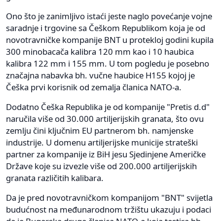
Ono što je zanimljivo istaći jeste naglo povećanje vojne
saradnje i trgovine sa Češkom Republikom koja je od
novotravničke kompanije BNT u protekloj godini kupila
300 minobacača kalibra 120 mm kao i 10 haubica
kalibra 122 mm i 155 mm. U tom pogledu je posebno
značajna nabavka bh. vučne haubice H155 kojoj je
Češka prvi korisnik od zemalja članica NATO-a.
Dodatno Češka Republika je od kompanije "Pretis d.d"
naručila više od 30.000 artiljerijskih granata, što ovu
zemlju čini ključnim EU partnerom bh. namjenske
industrije. U domenu artiljerijske municije strateški
partner za kompanije iz BiH jesu Sjedinjene Američke
Države koje su izvezle više od 200.000 artiljerijskih
granata različitih kalibara.
Da je pred novotravničkom kompanijom "BNT" svijetla
budućnost na međunarodnom tržištu ukazuju i podaci