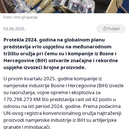
Foto: Unis grupacija
03.06.2025.
Podijeli
Protekla 2024. godina na globalnom planu
predstavlja vrlo uspješnu na međunarodnom
tržištu oružja pri čemu su i kompanije iz Bosne i
Hercegovine (BiH) ostvarile značajne i rekordne
uspjehe izvozeći brojne proizvode.
U prvom kvartalu 2025. godine kompanije iz
namjenske industrije Bosne i Hercegovine (BiH) izvezle
su naoružanja, vojne opreme i eksploziva za
170.298.273 KM što predstavlja rast od 42 posto u
odnosu na isti period 2024. godine. Prema podacima
UN-ovog registra konvencionalnog oružja najtraženiji
proizvodi namjenske industrije iz BiH su artiljerijske
granate i minobacači.