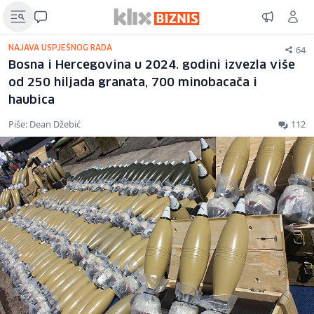
64
NAJAVA USPJEŠNOG RADA
Bosna i Hercegovina u 2024. godini izvezla više
od 250 hiljada granata, 700 minobacača i
haubica
Piše: Dean Džebić
112