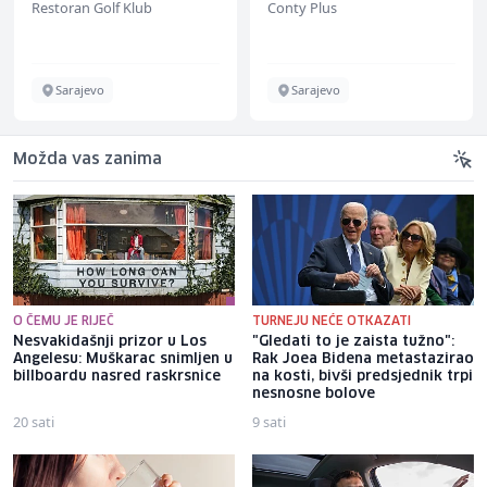
Restoran Golf Klub
Conty Plus
Sarajevo
Sarajevo
Možda vas zanima
O ČEMU JE RIJEČ
TURNEJU NEĆE OTKAZATI
Nesvakidašnji prizor u Los
"Gledati to je zaista tužno":
Angelesu: Muškarac snimljen u
Rak Joea Bidena metastazirao
billboardu nasred raskrsnice
na kosti, bivši predsjednik trpi
nesnosne bolove
20 sati
9 sati