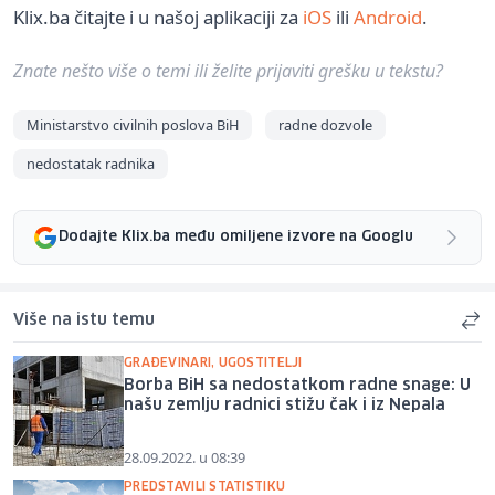
Klix.ba čitajte i u našoj aplikaciji za
iOS
ili
Android
.
Znate nešto više o temi ili želite prijaviti grešku u tekstu?
Ministarstvo civilnih poslova BiH
radne dozvole
nedostatak radnika
Dodajte Klix.ba među omiljene izvore na Googlu
Više na istu temu
GRAĐEVINARI, UGOSTITELJI
Borba BiH sa nedostatkom radne snage: U
našu zemlju radnici stižu čak i iz Nepala
28.09.2022. u 08:39
PREDSTAVILI STATISTIKU