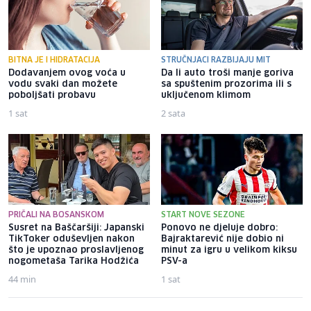
BITNA JE I HIDRATACIJA
STRUČNJACI RAZBIJAJU MIT
Dodavanjem ovog voća u
Da li auto troši manje goriva
vodu svaki dan možete
sa spuštenim prozorima ili s
poboljšati probavu
uključenom klimom
1 sat
2 sata
PRIČALI NA BOSANSKOM
START NOVE SEZONE
Susret na Baščaršiji: Japanski
Ponovo ne djeluje dobro:
TikToker oduševljen nakon
Bajraktarević nije dobio ni
što je upoznao proslavljenog
minut za igru u velikom kiksu
nogometaša Tarika Hodžića
PSV-a
44 min
1 sat