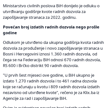
Ministarstvo civilnih poslova BiH donijelo je odluku o
utvrđivanju godišnje kvote radnih dozvola za
zapošljavanje stranaca za 2022. godinu.
Povećan broj izdatih radnih dozvola nego prošle
godine
Odlukom je utvrđeno da ukupna godišnja kvota radnih
dozvola za produženje i novo zapošljavanje stranaca u
Bosni i Hercegovini iznosi 1.360 radnih dozvola, od
čega se na Federaciju BiH odnosi 670 radnih dozvola,
RS 600 i Brčko distrikt 90 radnih dozvola.
"U prvih šest mjeseci ove godine, u BiH ukupno je
izdato 1.270 radnih dozvola i to 461 radna dozvola
koje se računaju u kvotu i 809 radnih dozvola izdatih
nezavisno od utvrđene kvote", rečeno je za Klix.ba iz
Agencije za rad i zapošljavanje BiH.
Ovim je evidentiran povećan broj izdatih radnih