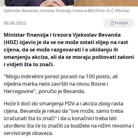
Vjekoslav Bevanda, ministar finansija i trezora BiH (Foto: D. Ć./Klix.ba)
06.06.2022.
Podijeli
Ministar finansija i trezora Vjekoslav Bevanda
(HDZ) izjavio je da se ne može ostati slijep na rast
cijena, da se može razgovarati i o ukidanju ili
smanjenju akciza, ali da se moraju poštovati zakoni
i vidjeti šta to znači.
"Mogu indirektni porezi porasti na 100 posto, ali
nijedna marka neće završiti na nivou Bosne i
Hercegovine", poručio je Bevanda.
Hoće li doći do smanjenja PDV-a i akciza zbog rasta
cijena, Bevanda je rekao da "sve može, samo treba
izračunati šta to znači" i da u konačnici treba biti
utvrđeno šta će to značiti za budžete na nižim nivoima i
servisiranje obaveza.