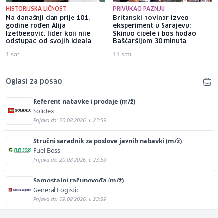
HISTORIJSKA LIČNOST
PRIVUKAO PAŽNJU
Na današnji dan prije 101.
Britanski novinar izveo
godine rođen Alija
eksperiment u Sarajevu:
Izetbegović, lider koji nije
Skinuo cipele i bos hodao
odstupao od svojih ideala
Baščaršijom 30 minuta
1 sat
14 sati
Oglasi za posao
Referent nabavke i prodaje (m/ž)
Solidex
Prijava do: 20.08.2026. u 23:59
Stručni saradnik za poslove javnih nabavki (m/ž)
Fuel Boss
Prijava do: 20.08.2026. u 23:59
Samostalni računovođa (m/ž)
General Logistic
Prijava do: 09.08.2026. u 23:59