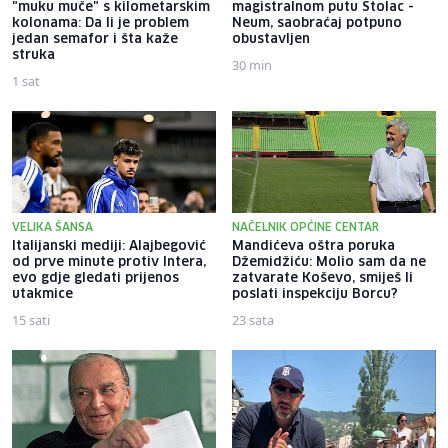
"muku muče" s kilometarskim
magistralnom putu Stolac -
kolonama: Da li je problem
Neum, saobraćaj potpuno
jedan semafor i šta kaže
obustavljen
struka
30 min
1 sat
VELIKA ŠANSA
NAČELNIK OPĆINE CENTAR
Italijanski mediji: Alajbegović
Mandićeva oštra poruka
od prve minute protiv Intera,
Džemidžiću: Molio sam da ne
evo gdje gledati prijenos
zatvarate Koševo, smiješ li
utakmice
poslati inspekciju Borcu?
15 sati
23 sata