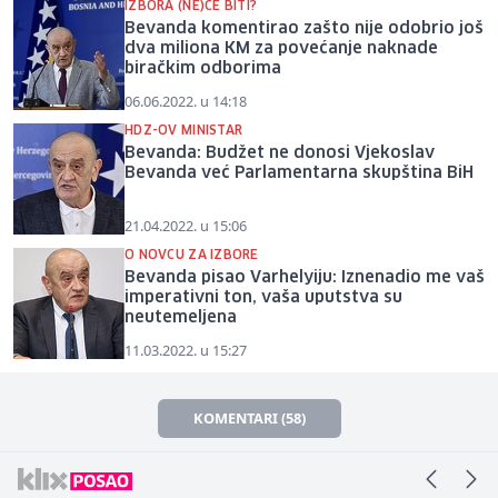
IZBORA (NE)ĆE BITI?
Bevanda komentirao zašto nije odobrio još
dva miliona KM za povećanje naknade
biračkim odborima
06.06.2022. u 14:18
HDZ-OV MINISTAR
Bevanda: Budžet ne donosi Vjekoslav
Bevanda već Parlamentarna skupština BiH
21.04.2022. u 15:06
O NOVCU ZA IZBORE
Bevanda pisao Varhelyiju: Iznenadio me vaš
imperativni ton, vaša uputstva su
neutemeljena
11.03.2022. u 15:27
KOMENTARI (58)