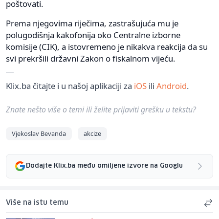
poštovati.
Prema njegovima riječima, zastrašujuća mu je
polugodišnja kakofonija oko Centralne izborne
komisije (CIK), a istovremeno je nikakva reakcija da su
svi prekršili državni Zakon o fiskalnom vijeću.
Klix.ba čitajte i u našoj aplikaciji za
iOS
ili
Android
.
Znate nešto više o temi ili želite prijaviti grešku u tekstu?
Vjekoslav Bevanda
akcize
Dodajte Klix.ba među omiljene izvore na Googlu
Više na istu temu