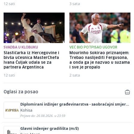
12 sati
3 sata
SVADBA U KLOBUKU
VEĆ BIO POTPISAO UGOVOR
Slastičarka iz Hercegovine i
Mourinho šokirao priznanjem:
bivša učesnica MasterChefa
Trebao naslijediti Fergusona,
Ivana Čuljak udala se za
a onda ga je nazvao u suzama
partnera Argentinca
i sve je propalo
12 sati
2 sata
Oglasi za posao
Diplomirani inžinjer građevinarstva - saobraćajni smjer
(m/ž)
Kohisa
Prijava do: 26.08.2026. u 23:59
Glavni inženjer gradilišta (m/ž)