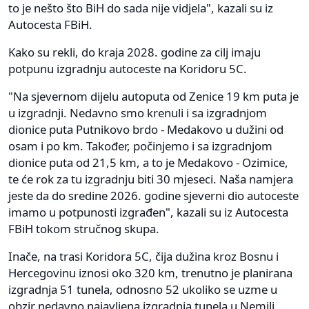
to je nešto što BiH do sada nije vidjela", kazali su iz
Autocesta FBiH.
Kako su rekli, do kraja 2028. godine za cilj imaju
potpunu izgradnju autoceste na Koridoru 5C.
"Na sjevernom dijelu autoputa od Zenice 19 km puta je
u izgradnji. Nedavno smo krenuli i sa izgradnjom
dionice puta Putnikovo brdo - Medakovo u dužini od
osam i po km. Također, počinjemo i sa izgradnjom
dionice puta od 21,5 km, a to je Medakovo - Ozimice,
te će rok za tu izgradnju biti 30 mjeseci. Naša namjera
jeste da do sredine 2026. godine sjeverni dio autoceste
imamo u potpunosti izgrađen", kazali su iz Autocesta
FBiH tokom stručnog skupa.
Inače, na trasi Koridora 5C, čija dužina kroz Bosnu i
Hercegovinu iznosi oko 320 km, trenutno je planirana
izgradnja 51 tunela, odnosno 52 ukoliko se uzme u
obzir nedavno najavljena izgradnja tunela u Nemili.