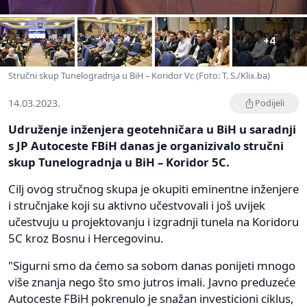
+4
Stručni skup Tunelogradnja u BiH – Koridor Vc (Foto: T. S./Klix.ba)
14.03.2023.
Podijeli
Udruženje inženjera geotehničara u BiH u saradnji
s JP Autoceste FBiH danas je organizivalo stručni
skup Tunelogradnja u BiH – Koridor 5C.
Cilj ovog stručnog skupa je okupiti eminentne inženjere
i stručnjake koji su aktivno učestvovali i još uvijek
učestvuju u projektovanju i izgradnji tunela na Koridoru
5C kroz Bosnu i Hercegovinu.
"Sigurni smo da ćemo sa sobom danas ponijeti mnogo
više znanja nego što smo jutros imali. Javno preduzeće
Autoceste FBiH pokrenulo je snažan investicioni ciklus,