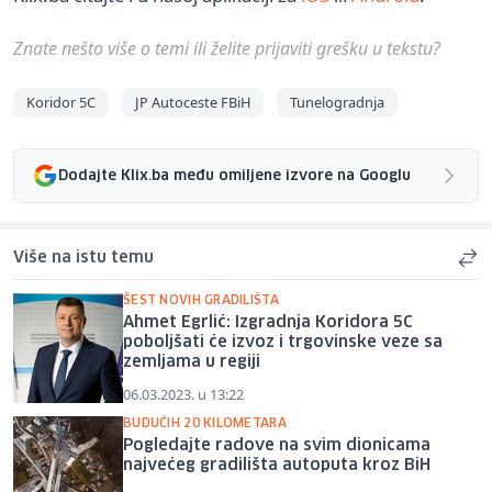
Znate nešto više o temi ili želite prijaviti grešku u tekstu?
Koridor 5C
JP Autoceste FBiH
Tunelogradnja
Dodajte Klix.ba među omiljene izvore na Googlu
Više na istu temu
ŠEST NOVIH GRADILIŠTA
Ahmet Egrlić: Izgradnja Koridora 5C
poboljšati će izvoz i trgovinske veze sa
zemljama u regiji
06.03.2023. u 13:22
BUDUĆIH 20 KILOMETARA
Pogledajte radove na svim dionicama
najvećeg gradilišta autoputa kroz BiH