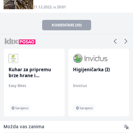
21.12.2022. u 20:01
KOMENTARI (50)
Kuhar za pripremu
Higijeničarka (ž)
brze hrane i
jednostavnih jela (m/
Easy Bites
Invictus
ž)
Sarajevo
Sarajevo
Možda vas zanima