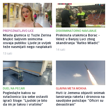
PREPOZNATLJIVO LICE
DISKRIMINATORNO NAVIJANJE
Mlada glumica iz Tuzle Zerina
Prekinuta utakmica Borac -
Mujkić šaljivim snimcima
Velež u Banjoj Luci zbog
osvaja publiku: Ljude je uvijek
skandiranja "Ratko Mladić"
teže nasmijati nego rasplakati
14 sati
13 sati
DUEL NA PECARI
GLAVNA META MOKHA
Pogledajte kakvu su
Huti iz Jemena objavili snimak
svlačionicu iza sebe ostavili
lansiranja raketa i dronova na
igrači Sloge: "Ljudski je bilo
saudijske položaje: "Oficiri su
da im je takvu i vratimo"
devastirani"