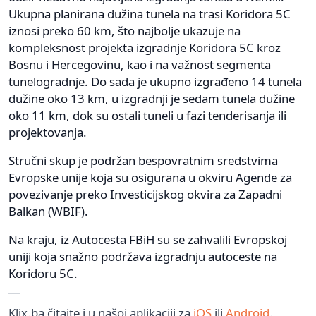
Ukupna planirana dužina tunela na trasi Koridora 5C
iznosi preko 60 km, što najbolje ukazuje na
kompleksnost projekta izgradnje Koridora 5C kroz
Bosnu i Hercegovinu, kao i na važnost segmenta
tunelogradnje. Do sada je ukupno izgrađeno 14 tunela
dužine oko 13 km, u izgradnji je sedam tunela dužine
oko 11 km, dok su ostali tuneli u fazi tenderisanja ili
projektovanja.
Stručni skup je podržan bespovratnim sredstvima
Evropske unije koja su osigurana u okviru Agende za
povezivanje preko Investicijskog okvira za Zapadni
Balkan (WBIF).
Na kraju, iz Autocesta FBiH su se zahvalili Evropskoj
uniji koja snažno podržava izgradnju autoceste na
Koridoru 5C.
Klix.ba čitajte i u našoj aplikaciji za
iOS
ili
Android
.