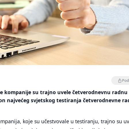
Podi
ke kompanije su trajno uvele četverodnevnu radnu
kon najvećeg svjetskog testiranja četverodnevne r
mpanija, koje su učestvovale u testiranju, trajno su u