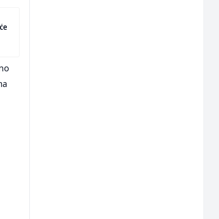
 će
dno
ma