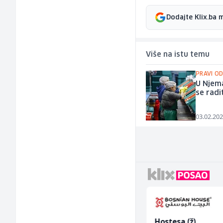
Dodajte Klix.ba 
Više na istu temu
PRAVI O
U Njema
se radit
03.02.202
Radnik u proizvodnji
Hostesa (ž)