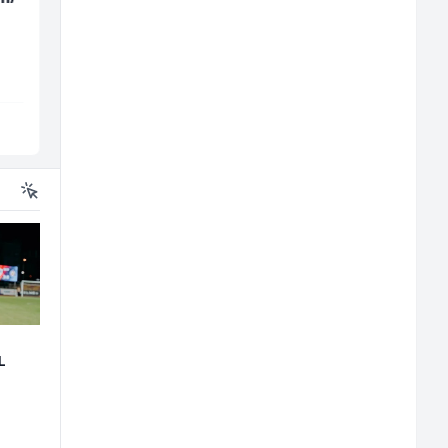
pločastog namještaja
(m/ž)
(m/ž)
Kalea
Fine Food
Ilijaš
Sarajevo
L