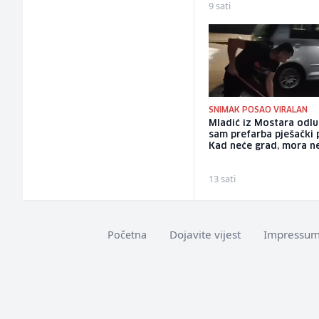
9 sati
SNIMAK POSAO VIRALAN
Mladić iz Mostara odlu
sam prefarba pješački 
Kad neće grad, mora n
13 sati
Dojavite vijest
Impressu
Početna