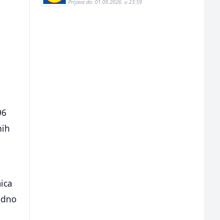
Prijava do: 01.09.2026. u 23:59
96
nih
ica
radno