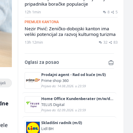
pripadnika boračke populacije
12h 1min
8
5
PREMIJER KANTONA
Nezir Pivić: Zeničko-dobojski kanton ima
veliki potencijal za razvoj kulturnog turizma
13h 12min
32
83
Oglasi za posao
Prodajni agent - Rad od kuće (m/ž)
Prime shop 360
jeli
Prijava do: 14.08.2026. u 23:59
Home Office Kundenberater (m/w/d)
adne
für ein renommiertes
TELUS Digital
Schuhunternehmen
Prijava do: 02.09.2026. u 23:59
Skladišni radnik (m/ž)
vele
Lidl BH