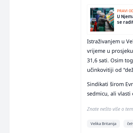
PRAVI O
U Njema
se radi
Istraživanjem u Ve
vrijeme u prosjeku
31,6 sati. Osim t
učinkovitiji od "de
Sindikati širom E
sedmicu, ali vlast
Znate nešto više o temi 
Velika Britanija
če