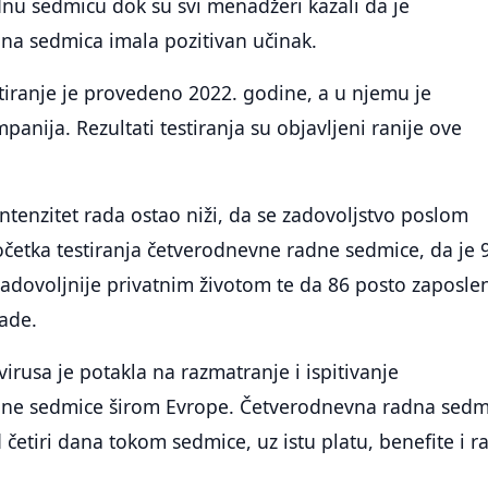
nu sedmicu dok su svi menadžeri kazali da je
na sedmica imala pozitivan učinak.
tiranje je provedeno 2022. godine, a u njemu je
panija. Rezultati testiranja su objavljeni ranije ove
intenzitet rada ostao niži, da se zadovoljstvo poslom
četka testiranja četverodnevne radne sedmice, da je 
adovoljnije privatnim životom te da 86 posto zaposle
rade.
rusa je potakla na razmatranje i ispitivanje
ne sedmice širom Evrope. Četverodnevna radna sedm
četiri dana tokom sedmice, uz istu platu, benefite i 