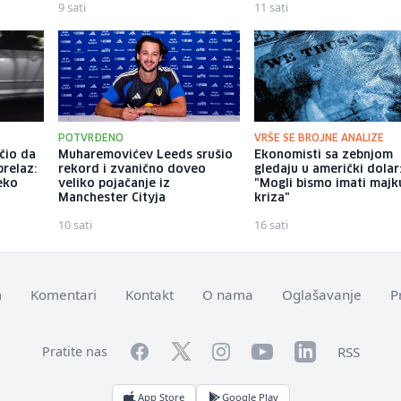
9 sati
11 sati
POTVRĐENO
VRŠE SE BROJNE ANALIZE
čio da
Muharemovićev Leeds srušio
Ekonomisti sa zebnjom
prelaz:
rekord i zvanično doveo
gledaju u američki dolar
eko
veliko pojačanje iz
"Mogli bismo imati majk
Manchester Cityja
kriza"
10 sati
16 sati
m
Komentari
Kontakt
O nama
Oglašavanje
P
Facebook
YouTube
LinkedIn
Twitter
Instagram
RSS
Pratite nas
App Store
Google Play