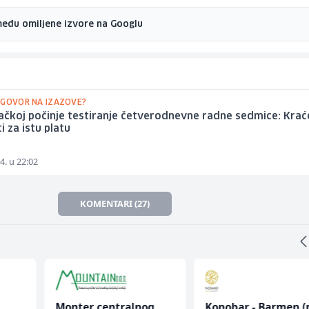
među omiljene izvore na Googlu
DGOVOR NA IZAZOVE?
čkoj počinje testiranje četverodnevne radne sedmice: Krać
i za istu platu
4. u 22:02
KOMENTARI (27)
Monter centralnog
Konobar - Barmen (