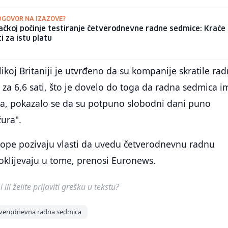
DGOVOR NA IZAZOVE?
čkoj počinje testiranje četverodnevne radne sedmice: Kraće
ti za istu platu
likoj Britaniji je utvrđeno da su kompanije skratile ra
 za 6,6 sati, što je dovelo do toga da radna sedmica i
oga, pokazalo se da su potpuno slobodni dani puno
žura".
vrope pozivaju vlasti da uvedu četverodnevnu radnu
i oklijevaju u tome, prenosi Euronews.
ili želite prijaviti grešku u tekstu?
tverodnevna radna sedmica