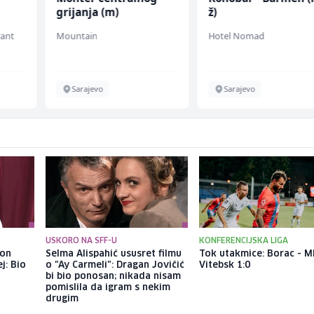
grijanja (m)
ž)
rant
Mountain
Hotel Nomad
Sarajevo
Sarajevo
USKORO NA SFF-U
KONFERENCIJSKA LIGA
kon
Selma Alispahić ususret filmu
Tok utakmice: Borac - M
j: Bio
o "Ay Carmeli": Dragan Jovičić
Vitebsk 1:0
bi bio ponosan; nikada nisam
pomislila da igram s nekim
drugim