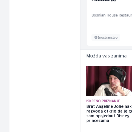
(m/ž)
RAMA-GLAS
Bosnian House Restau
Sarajevo
Inostranstvo
Možda vas zanima
ISKRENO PRIZNANJE
Brat Angeline Jolie na
razvoda otkrio da je ge
sam opsjednut Disney
princezama