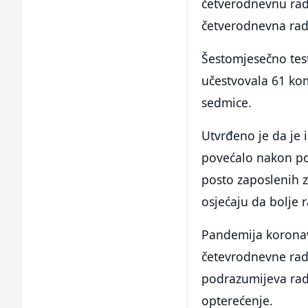
četverodnevnu rad
četverodnevna rad
Šestomjesečno tes
učestvovala 61 kom
sedmice.
Utvrđeno je da je 
povećalo nakon po
posto zaposlenih z
osjećaju da bolje 
Pandemija koronavi
četevrodnevne rad
podrazumijeva rad 
opterećenje.