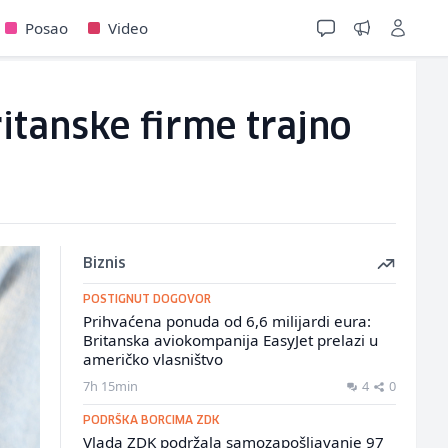
Posao
Video
itanske firme trajno
Biznis
POSTIGNUT DOGOVOR
Prihvaćena ponuda od 6,6 milijardi eura:
Britanska aviokompanija EasyJet prelazi u
američko vlasništvo
7h 15min
4
0
PODRŠKA BORCIMA ZDK
Vlada ZDK podržala samozapošljavanje 97