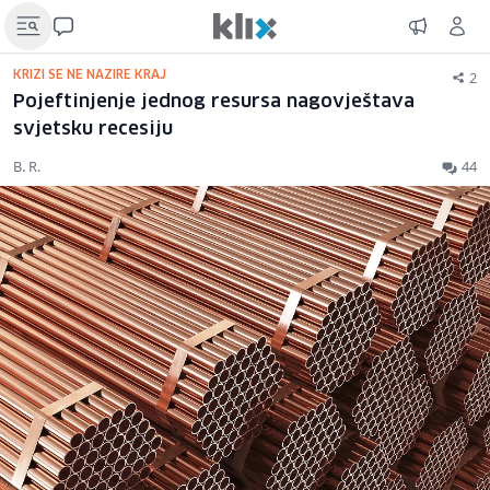
2
KRIZI SE NE NAZIRE KRAJ
Pojeftinjenje jednog resursa nagovještava
svjetsku recesiju
B. R.
44