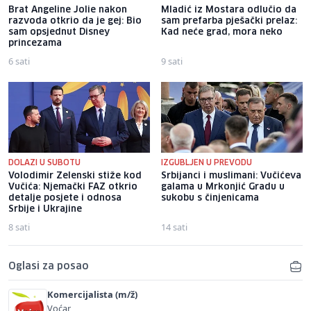
Brat Angeline Jolie nakon
Mladić iz Mostara odlučio da
razvoda otkrio da je gej: Bio
sam prefarba pješački prelaz:
sam opsjednut Disney
Kad neće grad, mora neko
princezama
6 sati
9 sati
DOLAZI U SUBOTU
IZGUBLJEN U PREVODU
Volodimir Zelenski stiže kod
Srbijanci i muslimani: Vučićeva
Vučića: Njemački FAZ otkrio
galama u Mrkonjić Gradu u
detalje posjete i odnosa
sukobu s činjenicama
Srbije i Ukrajine
8 sati
14 sati
Oglasi za posao
Komercijalista (m/ž)
Voćar