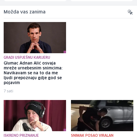
Možda vas zanima
GRADI USPJEŠNU KARIJERU
Glumac Adnan Alić osvaja
Selma Alispahić ususret filmu
mreže urnebesnim snimcima:
o "Ay Carmeli": Dragan Jovičić
Navikavam se na to da me
bi bio ponosan; nikada nisam
ljudi prepoznaju gdje god se
pomislila da igram s nekim
pojavim
drugim
7 sati
5 sati
ISKRENO PRIZNANJE
SNIMAK POSAO VIRALAN