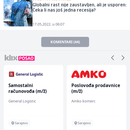
Globalni rast nije zaustavljen, ali je usporen:
Čeka li nas još jedna recesija?
17.05.2022. u 06:07
KOMENTARI (44)
Samostalni
Poslovođa prodavnice
računovođa (m/ž)
(m/ž)
General Logistic
Amko komerc
Sarajevo
Sarajevo