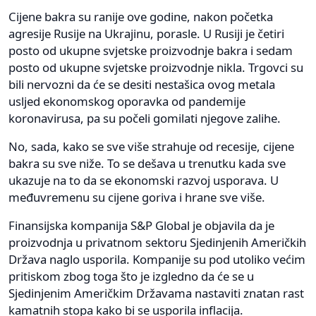
Cijene bakra su ranije ove godine, nakon početka
agresije Rusije na Ukrajinu, porasle. U Rusiji je četiri
posto od ukupne svjetske proizvodnje bakra i sedam
posto od ukupne svjetske proizvodnje nikla. Trgovci su
bili nervozni da će se desiti nestašica ovog metala
usljed ekonomskog oporavka od pandemije
koronavirusa, pa su počeli gomilati njegove zalihe.
No, sada, kako se sve više strahuje od recesije, cijene
bakra su sve niže. To se dešava u trenutku kada sve
ukazuje na to da se ekonomski razvoj usporava. U
međuvremenu su cijene goriva i hrane sve više.
Finansijska kompanija S&P Global je objavila da je
proizvodnja u privatnom sektoru Sjedinjenih Američkih
Država naglo usporila. Kompanije su pod utoliko većim
pritiskom zbog toga što je izgledno da će se u
Sjedinjenim Američkim Državama nastaviti znatan rast
kamatnih stopa kako bi se usporila inflacija.