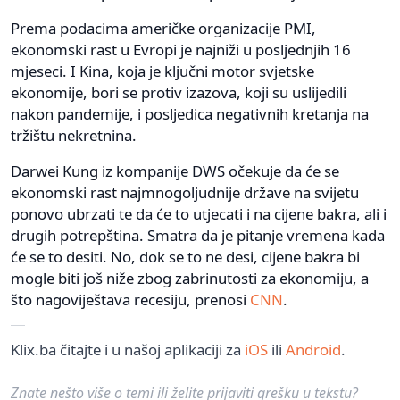
Prema podacima američke organizacije PMI,
ekonomski rast u Evropi je najniži u posljednjih 16
mjeseci. I Kina, koja je ključni motor svjetske
ekonomije, bori se protiv izazova, koji su uslijedili
nakon pandemije, i posljedica negativnih kretanja na
tržištu nekretnina.
Darwei Kung iz kompanije DWS očekuje da će se
ekonomski rast najmnogoljudnije države na svijetu
ponovo ubrzati te da će to utjecati i na cijene bakra, ali i
drugih potrepština. Smatra da je pitanje vremena kada
će se to desiti. No, dok se to ne desi, cijene bakra bi
mogle biti još niže zbog zabrinutosti za ekonomiju, a
što nagoviještava recesiju, prenosi
CNN
.
Klix.ba čitajte i u našoj aplikaciji za
iOS
ili
Android
.
Znate nešto više o temi ili želite prijaviti grešku u tekstu?