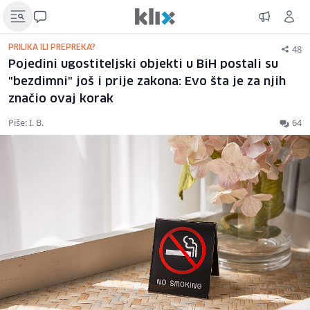
48
PRILIKA ILI PREPREKA?
Pojedini ugostiteljski objekti u BiH postali su
"bezdimni" još i prije zakona: Evo šta je za njih
značio ovaj korak
Piše: I. B.
64