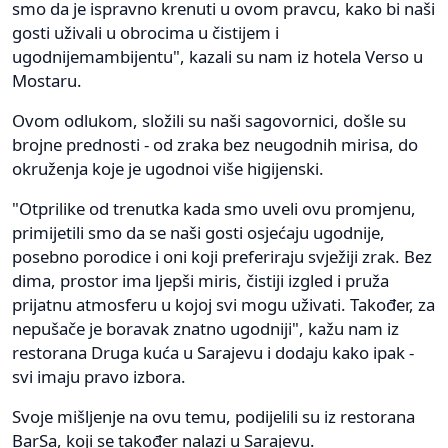
smo da je ispravno krenuti u ovom pravcu, kako bi naši
gosti uživali u obrocima u čistijem i
ugodnijemambijentu", kazali su nam iz hotela Verso u
Mostaru.
Ovom odlukom, složili su naši sagovornici, došle su
brojne prednosti - od zraka bez neugodnih mirisa, do
okruženja koje je ugodnoi više higijenski.
"Otprilike od trenutka kada smo uveli ovu promjenu,
primijetili smo da se naši gosti osjećaju ugodnije,
posebno porodice i oni koji preferiraju svježiji zrak. Bez
dima, prostor ima ljepši miris, čistiji izgled i pruža
prijatnu atmosferu u kojoj svi mogu uživati. Također, za
nepušače je boravak znatno ugodniji", kažu nam iz
restorana Druga kuća u Sarajevu i dodaju kako ipak -
svi imaju pravo izbora.
Svoje mišljenje na ovu temu, podijelili su iz restorana
BarSa, koji se također nalazi u Sarajevu.