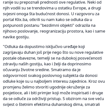
ranije su prepoznali prednosti ove regulative. Neki od
njih vodili su se trendovima u ostatku Evrope, a drugi
svjesni onoga šta budućnost donosi. U razgovoru za
portal Klix.ba, otkrili su nam kako se odluka da u
potpunosti postanu "bezdimni objekti" odrazila na
njihovo poslovanje, reogranizaciju prostora, kao i same
navike gostiju.
"Odluka da dopustimo isključivo uređaje koji
zagrijavaju duhan još prije nego što su nove regulative
postale obavezne, temelji se na dubokoj posvećenosti
zdravlju naših gostiju, kao i želji da doprinosimo
očuvanju životne sredine. Smatramo da je
odgovornost svakog poslovnog subjekta da donosi
odluke koje su u najboljem interesu zajednice. Kroz ovu
promjenu želimo stvoriti ugodnije okruženje za
posjetioce, ali i biti primjer koji može inspirisati i druge
da se odluče za održiviji pristup. S obzirom na sve veću
svijest o štetnim efektima duhanskog dima, smatrali