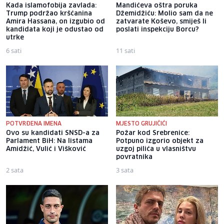
Kada islamofobija zavlada:
Mandićeva oštra poruka
Trump podržao kršćanina
Džemidžiću: Molio sam da ne
Amira Hassana, on izgubio od
zatvarate Koševo, smiješ li
kandidata koji je odustao od
poslati inspekciju Borcu?
utrke
6 sati
11 sati
POTVRĐENA IMENA
MJESTO GRUJIČIĆI
Ovo su kandidati SNSD-a za
Požar kod Srebrenice:
Parlament BiH: Na listama
Potpuno izgorio objekt za
Amidžić, Vulić i Višković
uzgoj pilića u vlasništvu
povratnika
2 sata
3 sata