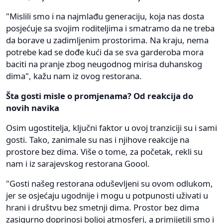
"Mislili smo i na najmlađu generaciju, koja nas dosta
posjećuje sa svojim roditeljima i smatramo da ne treba
da borave u zadimljenim prostorima. Na kraju, nema
potrebe kad se dođe kući da se sva garderoba mora
baciti na pranje zbog neugodnog mirisa duhanskog
dima", kažu nam iz ovog restorana.
Šta gosti misle o promjenama? Od reakcija do
novih navika
Osim ugostitelja, ključni faktor u ovoj tranziciji su i sami
gosti. Tako, zanimale su nas i njihove reakcije na
prostore bez dima. Više o tome, za početak, rekli su
nam i iz sarajevskog restorana Goool.
"Gosti našeg restorana oduševljeni su ovom odlukom,
jer se osjećaju ugodnije i mogu u potpunosti uživati u
hrani i društvu bez smetnji dima. Prostor bez dima
zasigurno doprinosi boljoj atmosferi, a primijetili smo i