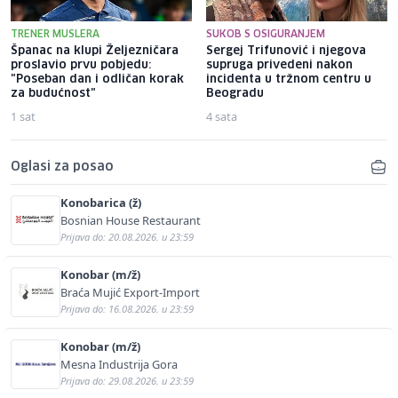
TRENER MUSLERA
SUKOB S OSIGURANJEM
Španac na klupi Željezničara
Sergej Trifunović i njegova
proslavio prvu pobjedu:
supruga privedeni nakon
"Poseban dan i odličan korak
incidenta u tržnom centru u
za budućnost"
Beogradu
1 sat
4 sata
Oglasi za posao
Konobarica (ž)
Bosnian House Restaurant
Prijava do: 20.08.2026. u 23:59
Konobar (m/ž)
Braća Mujić Export-Import
Prijava do: 16.08.2026. u 23:59
Konobar (m/ž)
Mesna Industrija Gora
Prijava do: 29.08.2026. u 23:59