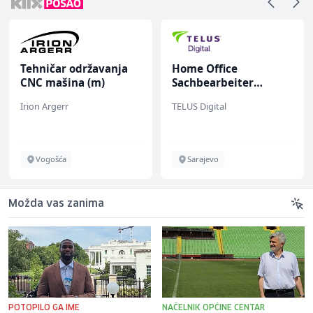
Tehničar održavanja
Home Office
CNC mašina (m)
Sachbearbeiter
(m/w/d) für einen
Irion Argerr
TELUS Digital
bekannten deutschen
Energieversorger
Vogošća
Sarajevo
Možda vas zanima
POTOPILO GA IME
NAČELNIK OPĆINE CENTAR