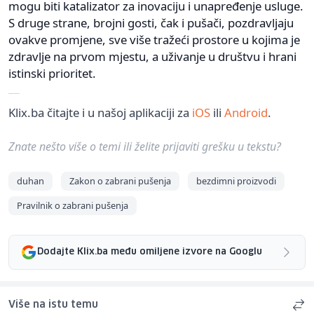
mogu biti katalizator za inovaciju i unapređenje usluge.
S druge strane, brojni gosti, čak i pušači, pozdravljaju
ovakve promjene, sve više tražeći prostore u kojima je
zdravlje na prvom mjestu, a uživanje u društvu i hrani
istinski prioritet.
Klix.ba čitajte i u našoj aplikaciji za
iOS
ili
Android
.
Znate nešto više o temi ili želite prijaviti grešku u tekstu?
duhan
Zakon o zabrani pušenja
bezdimni proizvodi
Pravilnik o zabrani pušenja
Dodajte Klix.ba među omiljene izvore na Googlu
Više na istu temu