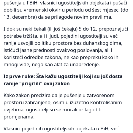
pušenja u FBiH, vlasnici ugostiteljskih objekata i pušači
dobili su vremenski okvir u periodu od šest mjeseci (do
13. decembra) da se prilagode novim pravilima.
I dok su neki čekali (ili još čekaju) 5 do 12, prepoznajući
potrebe tržišta, ali i ljudi, pojedini ugostitelji su već
ranije usvojili politiku prostora bez duhanskog dima,
ističući jasne prednosti ovakvog poslovanja, ali i
koristeći odredbe zakona, ne kao prepreku kako ih
mnogi vide, nego kao alat za unapređenje.
Iz prve ruke: Šta kažu ugostitelji koji su još dosta
ranije "prigrlili" ovaj zakon
Kako zakon precizira da je pušenje u zatvorenom
prostoru zabranjeno, osim u izuzetno kontrolisanim
uvjetima, ugostitelji su se morali prilagoditi
promjenama.
Vlasnici pojedinih ugostiteljskih objekata u BiH, već