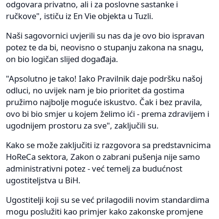
odgovara privatno, ali i za poslovne sastanke i
ručkove", ističu iz En Vie objekta u Tuzli.
Naši sagovornici uvjerili su nas da je ovo bio ispravan
potez te da bi, neovisno o stupanju zakona na snagu,
on bio logičan slijed događaja.
"Apsolutno je tako! Iako Pravilnik daje podršku našoj
odluci, no uvijek nam je bio prioritet da gostima
pružimo najbolje moguće iskustvo. Čak i bez pravila,
ovo bi bio smjer u kojem želimo ići - prema zdravijem i
ugodnijem prostoru za sve", zaključili su.
Kako se može zaključiti iz razgovora sa predstavnicima
HoReCa sektora, Zakon o zabrani pušenja nije samo
administrativni potez - već temelj za budućnost
ugostiteljstva u BiH.
Ugostitelji koji su se već prilagodili novim standardima
mogu poslužiti kao primjer kako zakonske promjene