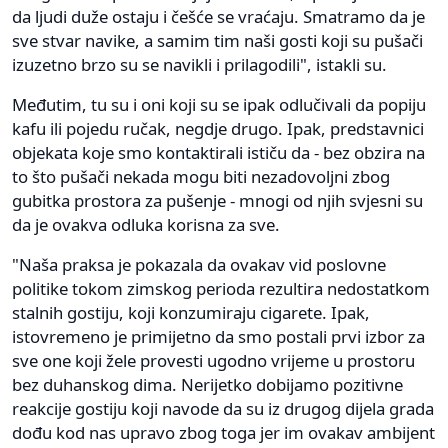
da ljudi duže ostaju i češće se vraćaju. Smatramo da je
sve stvar navike, a samim tim naši gosti koji su pušači
izuzetno brzo su se navikli i prilagodili", istakli su.
Međutim, tu su i oni koji su se ipak odlučivali da popiju
kafu ili pojedu ručak, negdje drugo. Ipak, predstavnici
objekata koje smo kontaktirali ističu da - bez obzira na
to što pušači nekada mogu biti nezadovoljni zbog
gubitka prostora za pušenje - mnogi od njih svjesni su
da je ovakva odluka korisna za sve.
"Naša praksa je pokazala da ovakav vid poslovne
politike tokom zimskog perioda rezultira nedostatkom
stalnih gostiju, koji konzumiraju cigarete. Ipak,
istovremeno je primijetno da smo postali prvi izbor za
sve one koji žele provesti ugodno vrijeme u prostoru
bez duhanskog dima. Nerijetko dobijamo pozitivne
reakcije gostiju koji navode da su iz drugog dijela grada
dođu kod nas upravo zbog toga jer im ovakav ambijent