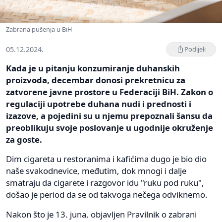
Zabrana pušenja u BiH
05.12.2024.
Podijeli
Kada je u pitanju konzumiranje duhanskih
proizvoda, decembar donosi prekretnicu za
zatvorene javne prostore u Federaciji BiH. Zakon o
regulaciji upotrebe duhana nudi i prednosti i
izazove, a pojedini su u njemu prepoznali šansu da
preoblikuju svoje poslovanje u ugodnije okruženje
za goste.
Dim cigareta u restoranima i kafićima dugo je bio dio
naše svakodnevice, međutim, dok mnogi i dalje
smatraju da cigarete i razgovor idu "ruku pod ruku",
došao je period da se od takvoga nečega odviknemo.
Nakon što je 13. juna, objavljen Pravilnik o zabrani