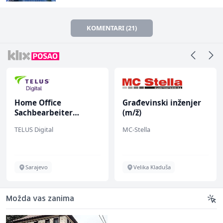
KOMENTARI (21)
Home Office
Građevinski inženjer
Sachbearbeiter
(m/ž)
(m/w/d) für einen
TELUS Digital
MC-Stella
bekannten deutschen
Energieversorger
Sarajevo
Velika Kladuša
Možda vas zanima