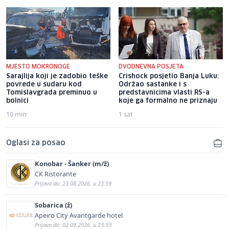
MJESTO MOKRONOGE
DVODNEVNA POSJETA
Sarajlija koji je zadobio teške
Crishock posjetio Banja Luku:
povrede u sudaru kod
Održao sastanke i s
Tomislavgrada preminuo u
predstavnicima vlasti RS-a
bolnici
koje ga formalno ne priznaju
10 min
1 sat
Oglasi za posao
Konobar - Šanker (m/ž)
CK Ristorante
Prijava do: 23.08.2026. u 23:59
Sobarica (ž)
Apeiro City Avantgarde hotel
Prijava do: 02.09.2026. u 23:59