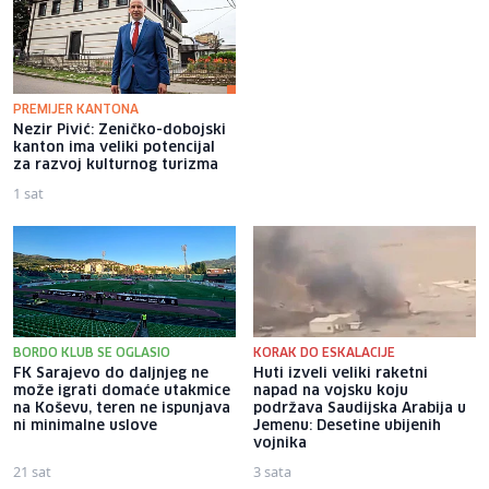
PREMIJER KANTONA
Nezir Pivić: Zeničko-dobojski
Jakov Jozinović poručio
kanton ima veliki potencijal
fanovima da prestanu bacati
za razvoj kulturnog turizma
mobitele na binu: Pogazit ću ih
1 sat
23 sata
BORDO KLUB SE OGLASIO
KORAK DO ESKALACIJE
FK Sarajevo do daljnjeg ne
Huti izveli veliki raketni
može igrati domaće utakmice
napad na vojsku koju
na Koševu, teren ne ispunjava
podržava Saudijska Arabija u
ni minimalne uslove
Jemenu: Desetine ubijenih
vojnika
21 sat
3 sata