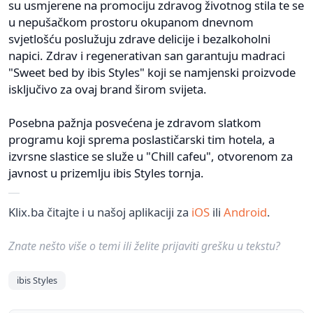
su usmjerene na promociju zdravog životnog stila te se
u nepušačkom prostoru okupanom dnevnom
svjetlošću poslužuju zdrave delicije i bezalkoholni
napici. Zdrav i regenerativan san garantuju madraci
"Sweet bed by ibis Styles" koji se namjenski proizvode
isključivo za ovaj brand širom svijeta.
Posebna pažnja posvećena je zdravom slatkom
programu koji sprema poslastičarski tim hotela, a
izvrsne slastice se služe u "Chill cafeu", otvorenom za
javnost u prizemlju ibis Styles tornja.
Klix.ba čitajte i u našoj aplikaciji za
iOS
ili
Android
.
Znate nešto više o temi ili želite prijaviti grešku u tekstu?
ibis Styles