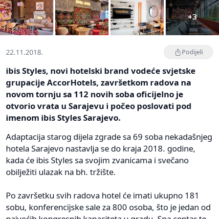
+3
22.11.2018.
Podijeli
ibis Styles, novi hotelski brand vodeće svjetske
grupacije AccorHotels, završetkom radova na
novom tornju sa 112 novih soba oficijelno je
otvorio vrata u Sarajevu i počeo poslovati pod
imenom ibis Styles Sarajevo.
Adaptacija starog dijela zgrade sa 69 soba nekadašnjeg
hotela Sarajevo nastavlja se do kraja 2018. godine,
kada će ibis Styles sa svojim zvanicama i svečano
obilježiti ulazak na bh. tržište.
Po završetku svih radova hotel će imati ukupno 181
sobu, konferencijske sale za 800 osoba, što je jedan od
najvećih kongresnih kapaciteta u gradu, Spa centar te