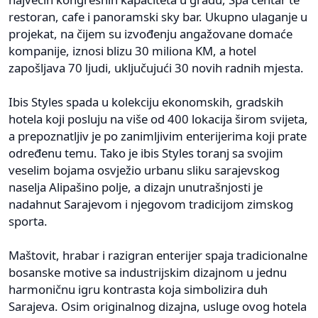
restoran, cafe i panoramski sky bar. Ukupno ulaganje u
projekat, na čijem su izvođenju angažovane domaće
kompanije, iznosi blizu 30 miliona KM, a hotel
zapošljava 70 ljudi, uključujući 30 novih radnih mjesta.
Ibis Styles spada u kolekciju ekonomskih, gradskih
hotela koji posluju na više od 400 lokacija širom svijeta,
a prepoznatljiv je po zanimljivim enterijerima koji prate
određenu temu. Tako je ibis Styles toranj sa svojim
veselim bojama osvježio urbanu sliku sarajevskog
naselja Alipašino polje, a dizajn unutrašnjosti je
nadahnut Sarajevom i njegovom tradicijom zimskog
sporta.
Maštovit, hrabar i razigran enterijer spaja tradicionalne
bosanske motive sa industrijskim dizajnom u jednu
harmoničnu igru kontrasta koja simbolizira duh
Sarajeva. Osim originalnog dizajna, usluge ovog hotela