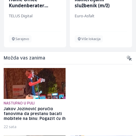
Kundenberater
službenik (m/ž)
(m/w/d) für Vattenfall
TELUS Digital
Euro-Asfalt
Sarajevo
Više lokacija
Možda vas zanima
NASTUPAO U PULI
Jakov Jozinović poručio
Nezir Pivić: Zeničko-dobojski
fanovima da prestanu bacati
kanton ima veliki potencijal
mobitele na binu: Pogazit ću ih
za razvoj kulturnog turizma
22 sata
22 min