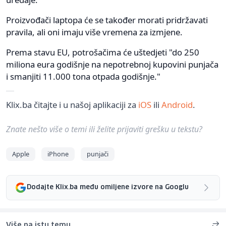
Proizvođači laptopa će se također morati pridržavati
pravila, ali oni imaju više vremena za izmjene.
Prema stavu EU, potrošačima će uštedjeti "do 250
miliona eura godišnje na nepotrebnoj kupovini punjača
i smanjiti 11.000 tona otpada godišnje."
Klix.ba čitajte i u našoj aplikaciji za
iOS
ili
Android
.
Znate nešto više o temi ili želite prijaviti grešku u tekstu?
Apple
iPhone
punjači
Dodajte Klix.ba među omiljene izvore na Googlu
Više na istu temu