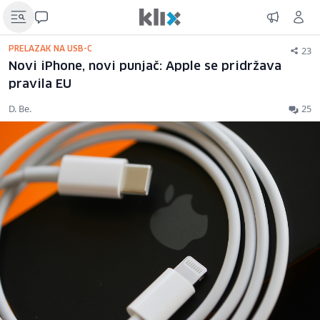
23
PRELAZAK NA USB-C
Novi iPhone, novi punjač: Apple se pridržava
pravila EU
D. Be.
25