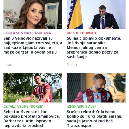
BORILA SE S PREDRASUDAMA
UPUTIO I PORUKU
Sanju Vejnović nazivali su
Suljagić objavio dokumente:
najljepšom glumicom svijeta, a
Još dvoje saradnika
sad kaže: Ljepota vas ne
Memorijalnog centra
može održati u ovom poslu
Srebrenica dobilo poziv za
saslušanje
4 sata
2 sata
DETALJI VELIKE "BORBE"
IZNENADIO SVIJET
Selektor Švedske lično
Srušen rekord: Otkriveno
pokušao preoteti Smajlovića,
koliko su Turci platili Salahu,
Barbarez u Atini ispravio
sada je jasno otkud baš
nepravdu iz prošlosti
Trabzonspor