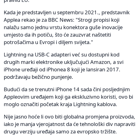
Kada je predstavljen u septembru 2021., predstavnik
Applea rekao je za BBC News: "Strogi propisi koji
nalažu samo jednu vrstu konektora guše inovacije
umjesto da ih potiču, što će zauzvrat naštetiti
potrošačima u Evropi i diljem svijeta."
Lightning na USB-C adapteri već su dostupni kod
drugih marki elektronike uključujući Amazon, a svi
iPhone uređaji od iPhonea 8 koji je lansiran 2017.
podržavaju bežično punjenje.
Budući da se trenutni iPhone 14 sada čini posljednjim
Appleovim uređajem koji ga ekskluzivno koristi, ovo bi
moglo označiti početak kraja Lightning kablova.
Nije jasno hoće li ovo biti globalna promjena proizvoda,
iako je manja vjerojatnost da će tehnološki div napraviti
drugu verziju uređaja samo za evropsko tržište.