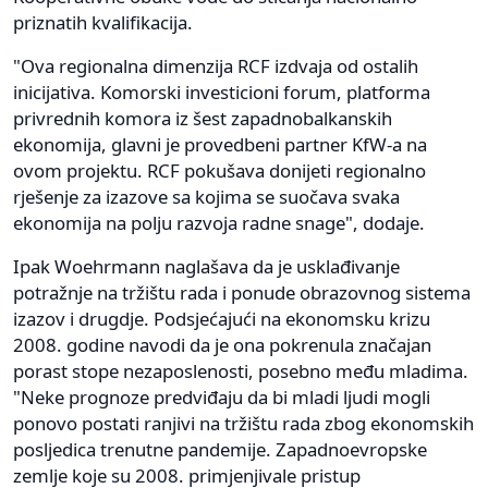
priznatih kvalifikacija.
"Ova regionalna dimenzija RCF izdvaja od ostalih
inicijativa. Komorski investicioni forum, platforma
privrednih komora iz šest zapadnobalkanskih
ekonomija, glavni je provedbeni partner KfW-a na
ovom projektu. RCF pokušava donijeti regionalno
rješenje za izazove sa kojima se suočava svaka
ekonomija na polju razvoja radne snage", dodaje.
Ipak Woehrmann naglašava da je usklađivanje
potražnje na tržištu rada i ponude obrazovnog sistema
izazov i drugdje. Podsjećajući na ekonomsku krizu
2008. godine navodi da je ona pokrenula značajan
porast stope nezaposlenosti, posebno među mladima.
"Neke prognoze predviđaju da bi mladi ljudi mogli
ponovo postati ranjivi na tržištu rada zbog ekonomskih
posljedica trenutne pandemije. Zapadnoevropske
zemlje koje su 2008. primjenjivale pristup