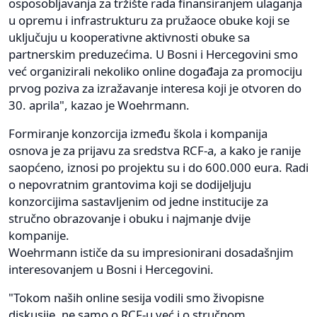
osposobljavanja za tržište rada finansiranjem ulaganja
u opremu i infrastrukturu za pružaoce obuke koji se
uključuju u kooperativne aktivnosti obuke sa
partnerskim preduzećima. U Bosni i Hercegovini smo
već organizirali nekoliko online događaja za promociju
prvog poziva za izražavanje interesa koji je otvoren do
30. aprila", kazao je Woehrmann.
Formiranje konzorcija između škola i kompanija
osnova je za prijavu za sredstva RCF-a, a kako je ranije
saopćeno, iznosi po projektu su i do 600.000 eura. Radi
o nepovratnim grantovima koji se dodijeljuju
konzorcijima sastavljenim od jedne institucije za
stručno obrazovanje i obuku i najmanje dvije
kompanije.
Woehrmann ističe da su impresionirani dosadašnjim
interesovanjem u Bosni i Hercegovini.
"Tokom naših online sesija vodili smo živopisne
diskusije, ne samo o RCF-u već i o stručnom