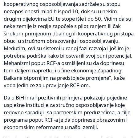
kooperativnog osposobljavanja zadržale su stopu
nezaposlenosti mladih ispod 10, dok su u nekim
drugim dijelovima EU te stope išle i do 50. Vidim da su
neke zemlje iz regije započele s pilotiranjem ili čak
širokom primjenom dualnog ili kooperativnog pristupa
obuci u stručnom obrazovanju i osposobljavanju.
Međutim, ovi su sistemi u ranoj fazi razvoja i još im je
potrebna podrška kako bi ostvarili svoj puni potencijal.
Mehanizmi poput RCF-a osmišljeni su da doprinesu
tom daljem napretku i učine ekonomije Zapadnog
Balkana otpornijim na predstojeće promjene", kaže
vođa Jedinice za upravljanje RCF-om.
Da u BiH ima i pozitivnih primjera pokazuju pojedine
uspješne institucije za stručno osposobljavanje koje
redovno sarađuju sa partnerskim preduzećima, a cilje
programa poput RCF-a je da doprinese obrazovnim i
ekonomskim reformama u našoj zemlji.