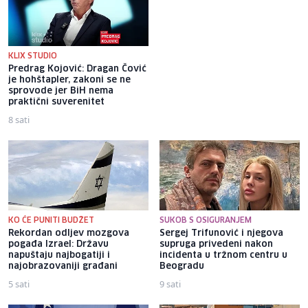
KLIX STUDIO
Predrag Kojović: Dragan Čović
Požar kod Srebrenice:
je hohštapler, zakoni se ne
Potpuno izgorio objekt za
sprovode jer BiH nema
uzgoj pilića u vlasništvu
praktični suverenitet
povratnika
8 sati
8 sati
KO ĆE PUNITI BUDŽET
SUKOB S OSIGURANJEM
Rekordan odljev mozgova
Sergej Trifunović i njegova
pogađa Izrael: Državu
supruga privedeni nakon
napuštaju najbogatiji i
incidenta u tržnom centru u
najobrazovaniji građani
Beogradu
5 sati
9 sati