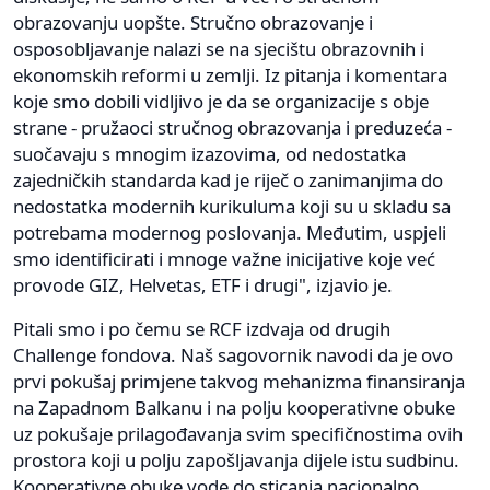
obrazovanju uopšte. Stručno obrazovanje i
osposobljavanje nalazi se na sjecištu obrazovnih i
ekonomskih reformi u zemlji. Iz pitanja i komentara
koje smo dobili vidljivo je da se organizacije s obje
strane - pružaoci stručnog obrazovanja i preduzeća -
suočavaju s mnogim izazovima, od nedostatka
zajedničkih standarda kad je riječ o zanimanjima do
nedostatka modernih kurikuluma koji su u skladu sa
potrebama modernog poslovanja. Međutim, uspjeli
smo identificirati i mnoge važne inicijative koje već
provode GIZ, Helvetas, ETF i drugi", izjavio je.
Pitali smo i po čemu se RCF izdvaja od drugih
Challenge fondova. Naš sagovornik navodi da je ovo
prvi pokušaj primjene takvog mehanizma finansiranja
na Zapadnom Balkanu i na polju kooperativne obuke
uz pokušaje prilagođavanja svim specifičnostima ovih
prostora koji u polju zapošljavanja dijele istu sudbinu.
Kooperativne obuke vode do sticanja nacionalno