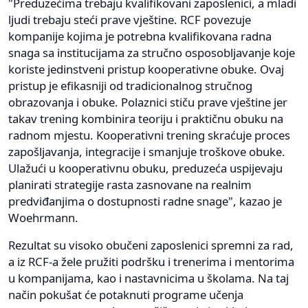
"Preduzećima trebaju kvalifikovani zaposlenici, a mladi
ljudi trebaju steći prave vještine. RCF povezuje
kompanije kojima je potrebna kvalifikovana radna
snaga sa institucijama za stručno osposobljavanje koje
koriste jedinstveni pristup kooperativne obuke. Ovaj
pristup je efikasniji od tradicionalnog stručnog
obrazovanja i obuke. Polaznici stiču prave vještine jer
takav trening kombinira teoriju i praktičnu obuku na
radnom mjestu. Kooperativni trening skraćuje proces
zapošljavanja, integracije i smanjuje troškove obuke.
Ulažući u kooperativnu obuku, preduzeća uspijevaju
planirati strategije rasta zasnovane na realnim
predviđanjima o dostupnosti radne snage", kazao je
Woehrmann.
Rezultat su visoko obučeni zaposlenici spremni za rad,
a iz RCF-a žele pružiti podršku i trenerima i mentorima
u kompanijama, kao i nastavnicima u školama. Na taj
način pokušat će potaknuti programe učenja