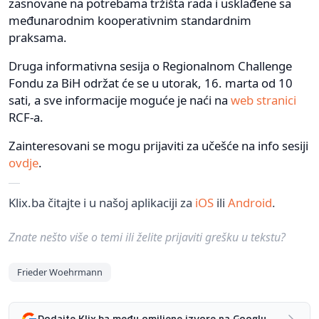
zasnovane na potrebama tržišta rada i usklađene sa
međunarodnim kooperativnim standardnim
praksama.
Druga informativna sesija o Regionalnom Challenge
Fondu za BiH održat će se u utorak, 16. marta od 10
sati, a sve informacije moguće je naći na
web stranici
RCF-a.
Zainteresovani se mogu prijaviti za učešće na info sesiji
ovdje
.
Klix.ba čitajte i u našoj aplikaciji za
iOS
ili
Android
.
Znate nešto više o temi ili želite prijaviti grešku u tekstu?
Frieder Woehrmann