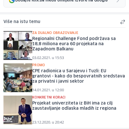
Dodajte Klix.ba među omiljene izvore na Googlu
Više na istu temu
ZA DUALNO OBRAZOVANJE
Regionalni Challenge Fond podržava sa
18,8 miliona eura 60 projekata na
Zapadnom Balkanu
03.02.2021. u 15:53
PROMO
CPE radionica u Sarajevu i Tuzli: EU
grantovi - kako do bespovratnih sredstava
za privatni i javni sektor
14.01.2021. u 12:00
KONKRETNI KORACI
Projekat univerziteta iz BiH ima za cilj
zaustavljanje odlaska mladih iz regiona
23.12.2020. u 20:42