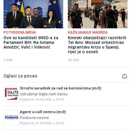
POTVRĐENA IMENA
KAŽNJAVANJE MADRIDA
Ovo su kandidati SNSD-a za
Kineski obavještajci razotkrili
Parlament BiH: Na listama
Tel Aviv: Mossad orkestrirao
Amidžić, Vulić i Višković
migrantsku krizu u Španiji,
riječ je o osveti
7 sati
20 sati
Oglasi za posao
Stručni saradnik za rad sa korisnicima (m/ž)
Udruženje Dajte nam šansu
Prijava do: 20.08.2026. u 23:59
Agent u call centru (m/ž)
Poslovne novine
Prijava do: 21.08.2026. u 23:59