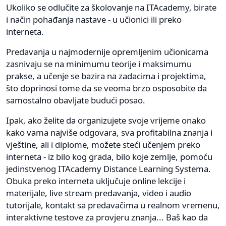
Ukoliko se odlučite za školovanje na ITAcademy, birate
i način pohađanja nastave - u učionici ili preko
interneta.
Predavanja u najmodernije opremljenim učionicama
zasnivaju se na minimumu teorije i maksimumu
prakse, a učenje se bazira na zadacima i projektima,
što doprinosi tome da se veoma brzo osposobite da
samostalno obavljate budući posao.
Ipak, ako želite da organizujete svoje vrijeme onako
kako vama najviše odgovara, sva profitabilna znanja i
vještine, ali i diplome, možete steći učenjem preko
interneta - iz bilo kog grada, bilo koje zemlje, pomoću
jedinstvenog ITAcademy Distance Learning Systema.
Obuka preko interneta uključuje online lekcije i
materijale, live stream predavanja, video i audio
tutorijale, kontakt sa predavačima u realnom vremenu,
interaktivne testove za provjeru znanja... Baš kao da