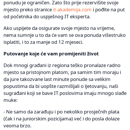
ponudu je ograničen. Zato što prije rezervišite svoje
mjesto preko stranice
it-akademija.com
i pođite na put
od početnika do uspješnog IT eksperta.
Ako uspijete da osigurate svoje mjesto na vrijeme,
nema sumnje u to da će vam se ova ponuda višestruko
isplatiti, i to za manje od 12 mjeseci.
Putovanje koje će vam promijeniti život
Dok mnogi građani iz regiona teško pronalaze radno
mjesto sa pristojnom platom, pa samim tim moraju i
da jure takozvane last minute ponude sa velikim
popustima da bi uopšte razmišljali o ljetovanju, naši
sugrađani koji se bave IT poslovima imaju mnogo slađe
muke:
- Ne samo da zarađuju i po nekoliko prosječnih plata
(čak i na juniorskim pozicijama) već i do posla dolaze
veoma brzo.