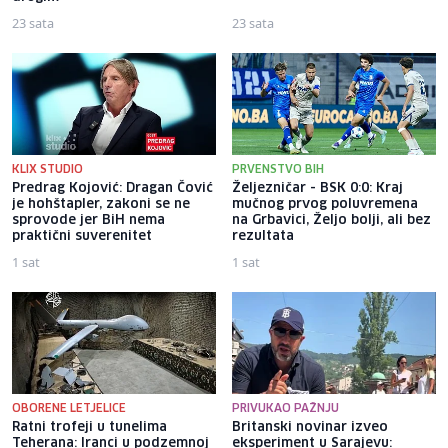
23 sata
23 sata
KLIX STUDIO
PRVENSTVO BIH
Predrag Kojović: Dragan Čović
Željezničar - BSK 0:0: Kraj
je hohštapler, zakoni se ne
mučnog prvog poluvremena
sprovode jer BiH nema
na Grbavici, Željo bolji, ali bez
praktični suverenitet
rezultata
1 sat
1 sat
OBORENE LETJELICE
PRIVUKAO PAŽNJU
Ratni trofeji u tunelima
Britanski novinar izveo
Teherana: Iranci u podzemnoj
eksperiment u Sarajevu: