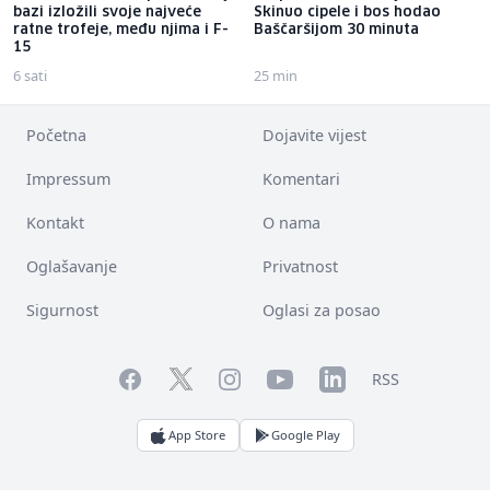
bazi izložili svoje najveće
Skinuo cipele i bos hodao
ratne trofeje, među njima i F-
Baščaršijom 30 minuta
15
6 sati
25 min
Početna
Dojavite vijest
Impressum
Komentari
Kontakt
O nama
Oglašavanje
Privatnost
Sigurnost
Oglasi za posao
Facebook
YouTube
LinkedIn
Twitter
Instagram
RSS
App Store
Google Play