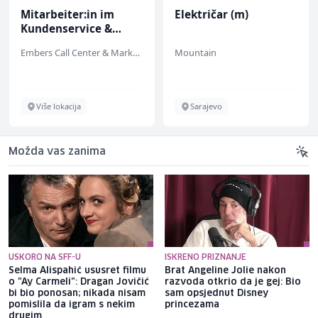
Mitarbeiter:in im
Električar (m)
Kundenservice &
Support (m/w/d)
Embers Call Center & Marketing
Mountain
Više lokacija
Sarajevo
Možda vas zanima
USKORO NA SFF-U
ISKRENO PRIZNANJE
Selma Alispahić ususret filmu
Brat Angeline Jolie nakon
o "Ay Carmeli": Dragan Jovičić
razvoda otkrio da je gej: Bio
bi bio ponosan; nikada nisam
sam opsjednut Disney
pomislila da igram s nekim
princezama
drugim