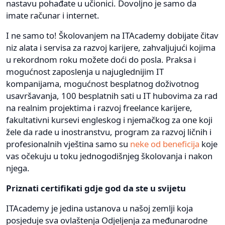
nastavu pohađate u učionici. Dovoljno je samo da
imate računar i internet.
I ne samo to! Školovanjem na ITAcademy dobijate čitav
niz alata i servisa za razvoj karijere, zahvaljujući kojima
u rekordnom roku možete doći do posla. Praksa i
mogućnost zaposlenja u najuglednijim IT
kompanijama, mogućnost besplatnog doživotnog
usavršavanja, 100 besplatnih sati u IT hubovima za rad
na realnim projektima i razvoj freelance karijere,
fakultativni kursevi engleskog i njemačkog za one koji
žele da rade u inostranstvu, program za razvoj ličnih i
profesionalnih vještina samo su
neke od beneficija
koje
vas očekuju u toku jednogodišnjeg školovanja i nakon
njega.
Priznati certifikati gdje god da ste u svijetu
ITAcademy je jedina ustanova u našoj zemlji koja
posjeduje sva ovlaštenja Odjeljenja za međunarodne