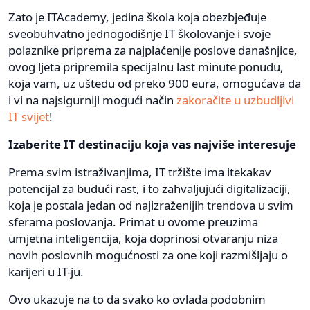
Zato je ITAcademy, jedina škola koja obezbjeđuje
sveobuhvatno jednogodišnje IT školovanje i svoje
polaznike priprema za najplaćenije poslove današnjice,
ovog ljeta pripremila specijalnu last minute ponudu,
koja vam, uz uštedu od preko 900 eura, omogućava da
i vi na najsigurniji mogući način
zakoračite u uzbudljivi
IT svijet
!
Izaberite IT destinaciju koja vas najviše interesuje
Prema svim istraživanjima, IT tržište ima itekakav
potencijal za budući rast, i to zahvaljujući digitalizaciji,
koja je postala jedan od najizraženijih trendova u svim
sferama poslovanja. Primat u ovome preuzima
umjetna inteligencija, koja doprinosi otvaranju niza
novih poslovnih mogućnosti za one koji razmišljaju o
karijeri u IT-ju.
Ovo ukazuje na to da svako ko ovlada podobnim