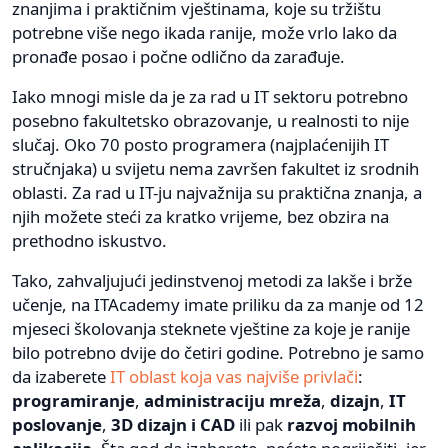
znanjima i praktičnim vještinama, koje su tržištu
potrebne više nego ikada ranije, može vrlo lako da
pronađe posao i počne odlično da zarađuje.
Iako mnogi misle da je za rad u IT sektoru potrebno
posebno fakultetsko obrazovanje, u realnosti to nije
slučaj. Oko 70 posto programera (najplaćenijih IT
stručnjaka) u svijetu nema završen fakultet iz srodnih
oblasti. Za rad u IT-ju najvažnija su praktična znanja, a
njih možete steći za kratko vrijeme, bez obzira na
prethodno iskustvo.
Tako, zahvaljujući jedinstvenoj metodi za lakše i brže
učenje, na ITAcademy imate priliku da za manje od 12
mjeseci školovanja steknete vještine za koje je ranije
bilo potrebno dvije do četiri godine. Potrebno je samo
da izaberete
IT oblast koja vas najviše privlači
:
programiranje
,
administraciju mreža
,
dizajn
,
IT
poslovanje
,
3D dizajn
i CAD
ili pak
razvoj mobilnih