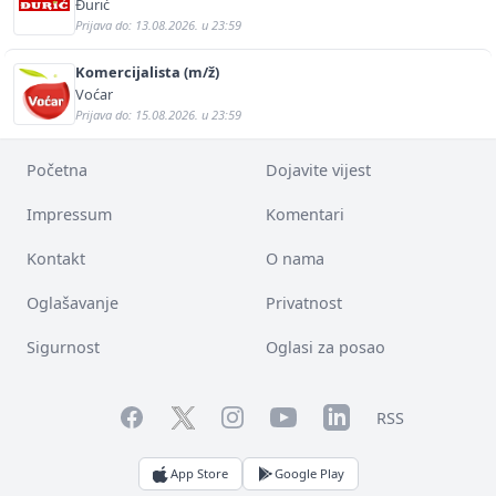
Đurić
Prijava do: 13.08.2026. u 23:59
Komercijalista (m/ž)
Voćar
Prijava do: 15.08.2026. u 23:59
Početna
Dojavite vijest
Impressum
Komentari
Kontakt
O nama
Oglašavanje
Privatnost
Sigurnost
Oglasi za posao
Facebook
YouTube
LinkedIn
Twitter
Instagram
RSS
App Store
Google Play