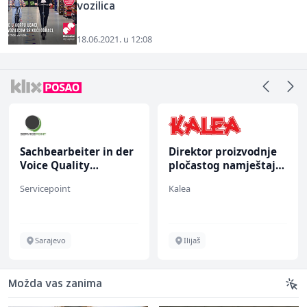
vozilica
18.06.2021. u 12:08
Sachbearbeiter in der
Direktor proizvodnje
Voice Quality
pločastog namještaja
Management (m/w)
(m/ž)
Servicepoint
Kalea
Sarajevo
Ilijaš
Možda vas zanima