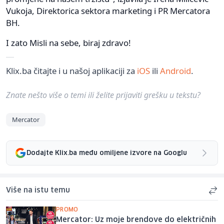
Vukoja, Direktorica sektora marketing i PR Mercatora
BH.
I zato Misli na sebe, biraj zdravo!
Klix.ba čitajte i u našoj aplikaciji za
iOS
ili
Android
.
Znate nešto više o temi ili želite prijaviti grešku u tekstu?
Mercator
Dodajte Klix.ba među omiljene izvore na Googlu
Više na istu temu
PROMO
Mercator: Uz moje brendove do električnih