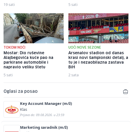
19 sati
5 sati
TOKOM NOĆI
UOČI NOVE SEZONE
Mostar: Dio ruševine
Arsenalov stadion od danas
Alajbegovića kuće pao na
krasi novi šampionski detalj, a
parkirane automobile i
tu je i nezaobilazna zastava
napravio veliku štetu
BiH
5 sati
2 sata
Oglasi za posao
Key Account Manager (m/ž)
Klas
Prijava do: 09.08.2026. u 23:59
Marketing saradnik (m/ž)