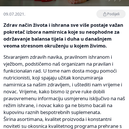
09.07.2021.
Podijeli
Zdrav način života i ishrana sve više postaje važan
pokretač izbora namirnica koje su neophodne za
održavanje balansa tijela i duha u današnjem
veoma stresnom okruženju u kojem živimo.
Stvaranjem zdravih navika, pravilnom ishranom i
vježbom, podstičemo naš organizam na pravilan i
funkcionalan rad. U tome nam dosta mogu pomoći
nutricionisti, koji spajaju užitak konzumiranja
namirnica sa našim zdravljem, i uštediti nam vrijeme i
novac. Vrijeme, kako bismo iz prve ruke dobili
pravovremenu informaciju usmjerenu isključivo na naš
režim ishrane, i novac kako ga ne bismo bacali na
kupovinu raznih bespotrebnih suplemenata.
Širina asortimana, kvalitet proizvoda i konstantni
noviteti su okosnica kvalitetnog programa prehrane s