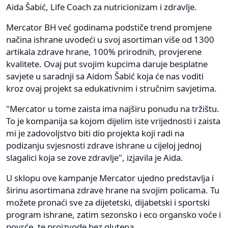
Aida Šabić, Life Coach za nutricionizam i zdravlje.
Mercator BH već godinama podstiče trend promjene
načina ishrane uvodeći u svoj asortiman više od 1300
artikala zdrave hrane, 100% prirodnih, provjerene
kvalitete. Ovaj put svojim kupcima daruje besplatne
savjete u saradnji sa Aidom Šabić koja će nas voditi
kroz ovaj projekt sa edukativnim i stručnim savjetima.
"Mercator u tome zaista ima najširu ponudu na tržištu.
To je kompanija sa kojom dijelim iste vrijednosti i zaista
mi je zadovoljstvo biti dio projekta koji radi na
podizanju svjesnosti zdrave ishrane u cijeloj jednoj
slagalici koja se zove zdravlje", izjavila je Aida.
U sklopu ove kampanje Mercator ujedno predstavlja i
širinu asortimana zdrave hrane na svojim policama. Tu
možete pronaći sve za dijetetski, dijabetski i sportski
program ishrane, zatim sezonsko i eco organsko voće i
povrće, te proizvode bez glutena.