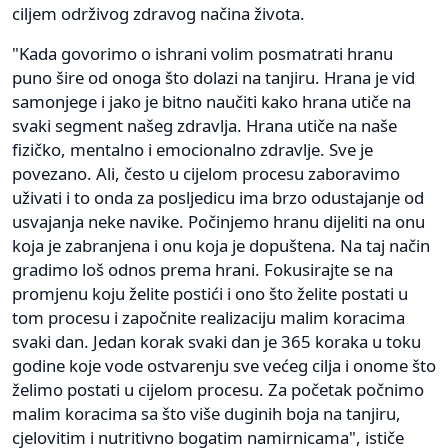
ciljem održivog zdravog načina života.
"Kada govorimo o ishrani volim posmatrati hranu
puno šire od onoga što dolazi na tanjiru. Hrana je vid
samonjege i jako je bitno naučiti kako hrana utiče na
svaki segment našeg zdravlja. Hrana utiče na naše
fizičko, mentalno i emocionalno zdravlje. Sve je
povezano. Ali, često u cijelom procesu zaboravimo
uživati i to onda za posljedicu ima brzo odustajanje od
usvajanja neke navike. Počinjemo hranu dijeliti na onu
koja je zabranjena i onu koja je dopuštena. Na taj način
gradimo loš odnos prema hrani. Fokusirajte se na
promjenu koju želite postići i ono što želite postati u
tom procesu i započnite realizaciju malim koracima
svaki dan. Jedan korak svaki dan je 365 koraka u toku
godine koje vode ostvarenju sve većeg cilja i onome što
želimo postati u cijelom procesu. Za početak počnimo
malim koracima sa što više duginih boja na tanjiru,
cjelovitim i nutritivno bogatim namirnicama", ističe