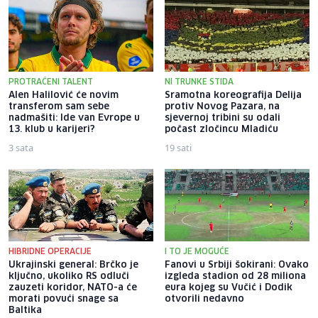
PROTRAĆENI TALENT
NI TRUNKE STIDA
Alen Halilović će novim
Sramotna koreografija Delija
transferom sam sebe
protiv Novog Pazara, na
nadmašiti: Ide van Evrope u
sjevernoj tribini su odali
13. klub u karijeri?
počast zločincu Mladiću
3 sata
19 sati
HIBRIDNE OPERACIJE
I TO JE MOGUĆE
Ukrajinski general: Brčko je
Fanovi u Srbiji šokirani: Ovako
ključno, ukoliko RS odluči
izgleda stadion od 28 miliona
zauzeti koridor, NATO-a će
eura kojeg su Vučić i Dodik
morati povući snage sa
otvorili nedavno
Baltika