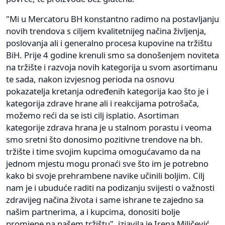
"Mi u Mercatoru BH konstantno radimo na postavljanju
novih trendova s ciljem kvalitetnijeg načina življenja,
poslovanja ali i generalno procesa kupovine na tržištu
BiH. Prije 4 godine krenuli smo sa donošenjem noviteta
na tržište i razvoja novih kategorija u svom asortimanu
te sada, nakon izvjesnog perioda na osnovu
pokazatelja kretanja određenih kategorija kao što je i
kategorija zdrave hrane ali i reakcijama potrošača,
možemo reći da se isti cilj isplatio. Asortiman
kategorije zdrava hrana je u stalnom porastu i veoma
smo sretni što donosimo pozitivne trendove na bh.
tržište i time svojim kupcima omogućavamo da na
jednom mjestu mogu pronaći sve što im je potrebno
kako bi svoje prehrambene navike učinili boljim. Cilj
nam je i ubuduće raditi na podizanju svijesti o važnosti
zdravijeg načina života i same ishrane te zajedno sa
našim partnerima, a i kupcima, donositi bolje
promjene na našem tržištu", izjavila je Irena Miličević