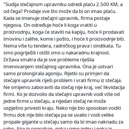
"Sudija stečajnom upravniku odredi plaću 2.500 KM, a
od čega? Prodaje sve što može da bi on imao plaću.
Kada se imenuje stečajni upravnik, firma postaje
njegova. On određuje hoće li koga vratiti u
proizvodnju, koga će staviti na kapiju, hoće li prodavati
imovinu i zalihe, kome i pošto, i hoće li proizvodnje biti.
Nema više tu tendera, radničkog prava i sindikata. Tu
smo pogriješili i otišli smo u nakaradnu krajnost.
Država smatra da je sve probleme riješila
imenovanjem stečajnog upravnika. Ona je ustvari
samo prolongirala agoniju. Rijetki su primjeri da
stečajni upravnik riješi problem i vrati firmu iz stečaja.
Ne smijemo zaboraviti da stečaj nije kraj, već likvidacija
firmi. Ko je dozvolio da stečajni upravnik vodi više od
jedne firme u stečaju, a nijedan stečaj ne može
uspješno privesti kraju. Neko nije bio sposoban voditi
firmu dok nije bilo stečaja pa se uvalio i vodi velike
propale gigante u stečaju samo da bi imao naknadu za
sebe. Ako je sposoban, neka uzme jednu i neka je