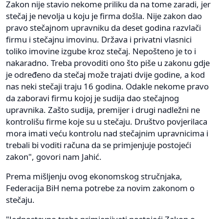
Zakon nije stavio nekome priliku da na tome zaradi, jer
stečaj je nevolja u koju je firma došla. Nije zakon dao
pravo stečajnom upravniku da deset godina razvlači
firmu i stečajnu imovinu. Država i privatni vlasnici
toliko imovine izgube kroz stečaj. Nepošteno je to i
nakaradno. Treba provoditi ono što piše u zakonu gdje
je određeno da stečaj može trajati dvije godine, a kod
nas neki stečaji traju 16 godina. Odakle nekome pravo
da zaboravi firmu kojoj je sudija dao stečajnog
upravnika. Zašto sudija, premijer i drugi nadležni ne
kontrolišu firme koje su u stečaju. Društvo povjerilaca
mora imati veću kontrolu nad stečajnim upravnicima i
trebali bi voditi računa da se primjenjuje postojeći
zakon", govori nam Jahić.
Prema mišljenju ovog ekonomskog stručnjaka,
Federacija BiH nema potrebe za novim zakonom o
stečaju.