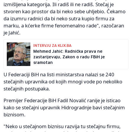
izmišljena kategorija. Ili radiš ili ne radiš. Stečaj je
stvoren kao prostor da bi neko sebe uhljebio. Čekamo
da izumru radnici da bi neko sutra kupio firmu za
marku, a kćerke firme fenomenalno rade", razočaran
je Jahić.
INTERVJU ZA KLIX.BA
Mehmed Jahić: Radnička prava ne
zastarijevaju, Zakon o radu FBiH je
sramotan
U Federaciji BiH na listi ministarstva nalazi se 240
stečajnih upravnika od kojih mnogi vode po nekoliko
stečajnih postupaka.
Premijer Federacije BiH Fadil Novalić ranije je isticao
kako se stečajni upravnik Hidrogradnje bavi stečajnim
biznisom.
"Neko u stečajnom biznisu razvija tu stečajnu firmu,