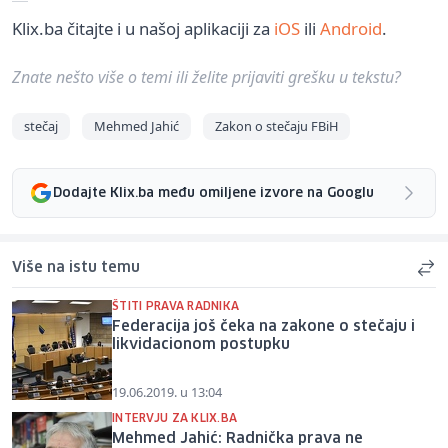
Klix.ba čitajte i u našoj aplikaciji za
iOS
ili
Android
.
Znate nešto više o temi ili želite prijaviti grešku u tekstu?
stečaj
Mehmed Jahić
Zakon o stečaju FBiH
Dodajte Klix.ba među omiljene izvore na Googlu
Više na istu temu
ŠTITI PRAVA RADNIKA
Federacija još čeka na zakone o stečaju i
likvidacionom postupku
19.06.2019. u 13:04
INTERVJU ZA KLIX.BA
Mehmed Jahić: Radnička prava ne