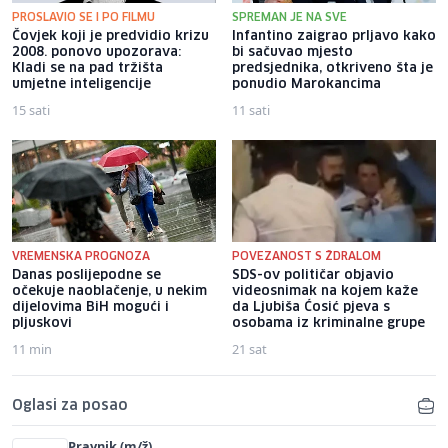
PROSLAVIO SE I PO FILMU
SPREMAN JE NA SVE
Čovjek koji je predvidio krizu
Infantino zaigrao prljavo kako
2008. ponovo upozorava:
bi sačuvao mjesto
Kladi se na pad tržišta
predsjednika, otkriveno šta je
umjetne inteligencije
ponudio Marokancima
15 sati
11 sati
VREMENSKA PROGNOZA
POVEZANOST S ŽDRALOM
Danas poslijepodne se
SDS-ov političar objavio
očekuje naoblačenje, u nekim
videosnimak na kojem kaže
dijelovima BiH mogući i
da Ljubiša Ćosić pjeva s
pljuskovi
osobama iz kriminalne grupe
11 min
21 sat
Oglasi za posao
Pravnik (m/ž)