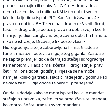
prenosi na majku ili osnivača. Zašto Hidrogradnja
nema barem dva-tri miliona KM iz tih dobiti svojih
kćerki da ljudima isplati PIO. Kao što država polaže
pravo na dobit iz BH Telecoma i drugih državnih firmi,
tako i Hidrogradnja polaže pravo na dobit svojih kćerki
firmi jer je dioničar glavni. Gdje završi dobit tih firmi, to
niko ne istražuje. Država je 67 posto vlasnik
Hidrogradnje, a to je zaboravljena firma. Grade se
tuneli, mostovi, putevi, a nigdje tog giganta. Zašto se
ne zapita premijer dokle će trajati stečaj Hidrogradnje.
Kamenolom u Hadžićima, kćerka Hidrogradnje, pravi
četiri miliona dobiti godišnje. Pijeska se ne može
namljeti koliko ga treba. Hadžići rade jednu godinu kao
nekada za tri. Gdje odoše te pare?", pita se Jahić.
On dalje dodaje kako se mora ispitati koliki je mandat
stečajnih upravnika, zašto im se produžava taj mandat,
ko kontroliše šta urade u svom mandatu...