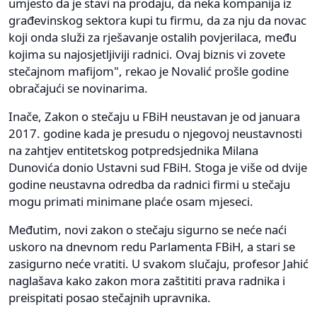
umjesto da je stavi na prodaju, da neka kompanija iz
građevinskog sektora kupi tu firmu, da za nju da novac
koji onda služi za rješavanje ostalih povjerilaca, među
kojima su najosjetljiviji radnici. Ovaj biznis vi zovete
stečajnom mafijom", rekao je Novalić prošle godine
obračajući se novinarima.
Inače, Zakon o stečaju u FBiH neustavan je od januara
2017. godine kada je presudu o njegovoj neustavnosti
na zahtjev entitetskog potpredsjednika Milana
Dunovića donio Ustavni sud FBiH. Stoga je više od dvije
godine neustavna odredba da radnici firmi u stečaju
mogu primati minimane plaće osam mjeseci.
Međutim, novi zakon o stečaju sigurno se neće naći
uskoro na dnevnom redu Parlamenta FBiH, a stari se
zasigurno neće vratiti. U svakom slučaju, profesor Jahić
naglašava kako zakon mora zaštititi prava radnika i
preispitati posao stečajnih upravnika.