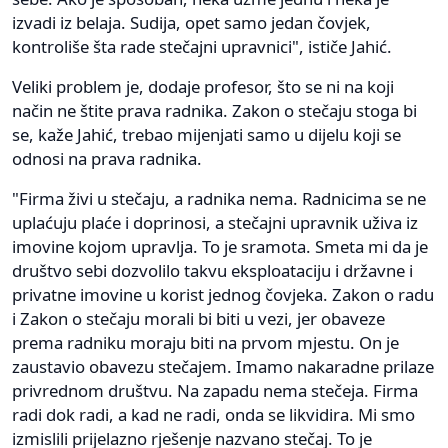
izvadi iz belaja. Sudija, opet samo jedan čovjek,
kontroliše šta rade stečajni upravnici", ističe Jahić.
Veliki problem je, dodaje profesor, što se ni na koji
način ne štite prava radnika. Zakon o stečaju stoga bi
se, kaže Jahić, trebao mijenjati samo u dijelu koji se
odnosi na prava radnika.
"Firma živi u stečaju, a radnika nema. Radnicima se ne
uplaćuju plaće i doprinosi, a stečajni upravnik uživa iz
imovine kojom upravlja. To je sramota. Smeta mi da je
društvo sebi dozvolilo takvu eksploataciju i državne i
privatne imovine u korist jednog čovjeka. Zakon o radu
i Zakon o stečaju morali bi biti u vezi, jer obaveze
prema radniku moraju biti na prvom mjestu. On je
zaustavio obavezu stečajem. Imamo nakaradne prilaze
privrednom društvu. Na zapadu nema stečeja. Firma
radi dok radi, a kad ne radi, onda se likvidira. Mi smo
izmislili prijelazno rješenje nazvano stečaj. To je