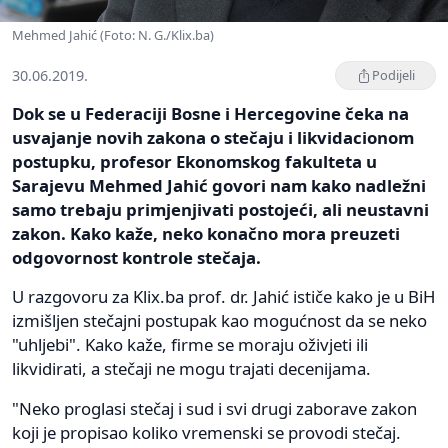
Mehmed Jahić (Foto: N. G./Klix.ba)
30.06.2019.
Podijeli
Dok se u Federaciji Bosne i Hercegovine čeka na
usvajanje novih zakona o stečaju i likvidacionom
postupku, profesor Ekonomskog fakulteta u
Sarajevu Mehmed Jahić govori nam kako nadležni
samo trebaju primjenjivati postojeći, ali neustavni
zakon. Kako kaže, neko konačno mora preuzeti
odgovornost kontrole stečaja.
U razgovoru za Klix.ba prof. dr. Jahić ističe kako je u BiH
izmišljen stečajni postupak kao mogućnost da se neko
"uhljebi". Kako kaže, firme se moraju oživjeti ili
likvidirati, a stečaji ne mogu trajati decenijama.
"Neko proglasi stečaj i sud i svi drugi zaborave zakon
koji je propisao koliko vremenski se provodi stečaj.