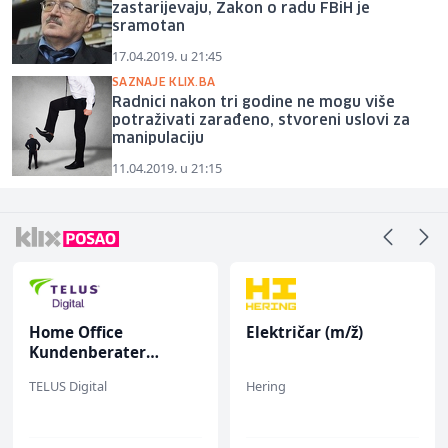
zastarijevaju, Zakon o radu FBiH je
sramotan
17.04.2019. u 21:45
SAZNAJE KLIX.BA
Radnici nakon tri godine ne mogu više
potraživati zarađeno, stvoreni uslovi za
manipulaciju
11.04.2019. u 21:15
Home Office
Električar (m/ž)
Kundenberater
(m/w/d) für ein
TELUS Digital
Hering
renommiertes
Schuhunternehmen