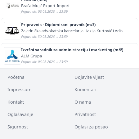
Braća Mujić Export-Import
Prijava do: 06.08.2026. u 23:59
Pripravnik - Diplomirani pravnik (m/ž)
Zajednička advokatska kancelarija Hakija Kurtović i Adis
Kurtović
Prijava do: 30.08.2026. u 23:59
Izvršni saradnik za administraciju i marketing (m/ž)
ALM Grupa
Prijava do: 06.08.2026. u 23:59
Početna
Dojavite vijest
Impressum
Komentari
Kontakt
O nama
Oglašavanje
Privatnost
Sigurnost
Oglasi za posao