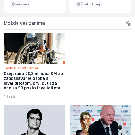
Sarajevo
Široki Brijeg
Možda vas zanima
JAVNI POZIVI FONDA
Osigurano 20,3 miliona KM za
Jakov Jozinović poručio
zapošljavanje osoba s
fanovima da prestanu bacati
invaliditetom, prvi put i za
mobitele na binu: Pogazit ću ih
one sa 50 posto invaliditeta
14 sati
11 sati