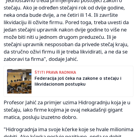
"Jednostavno treba primjenjivati postojeći Zakon o
stečaju. Ako je određen stečajni rok od dvije godine,
neka onda bude dvije, a ne četiri ili 14. Ili završite
likvidaciju ili oživite firmu. Pored toga, treba uvesti da
jedan stečajni upravnik nakon dvije godine to više ne
može biti niti u jednom drugom preduzeću. Ili je
stečajni upravnik nesposoban da privede stečaj kraju,
da stručno oživi firmu ili je treba likvidirati, a ne da se
zaboravi ta firma", dodaje Jahić.
ŠTITI PRAVA RADNIKA
Federacija još čeka na zakone o stečaju i
likvidacionom postupku
Profesor Jahić za primjer uzima Hidrogradnju koja je u
stečaju, iako firme kojima je ovaj nekadašnji gigant
matica, posluju izuzetno dobro.
"Hidrogradnja ima svoje kćerke koje se hvale milionima
dobiti. Ako kćerka posluje pozitivno, onda se dobit