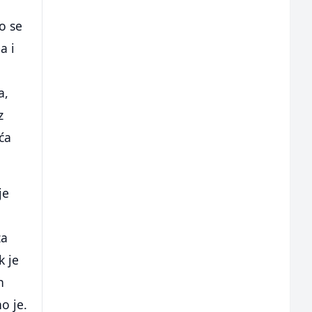
o se
a i
a,
z
ća
je
za
k je
n
o je.