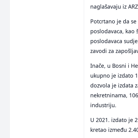
naglašavaju iz ARZ
Potcrtano je da se
poslodavaca, kao št
poslodavaca sudjel
zavodi za zapošlja
Inače, u Bosni i H
ukupno je izdato 
dozvola je izdata 
nekretninama, 106 
industriju.
U 2021. izdato je 
kretao između 2.4