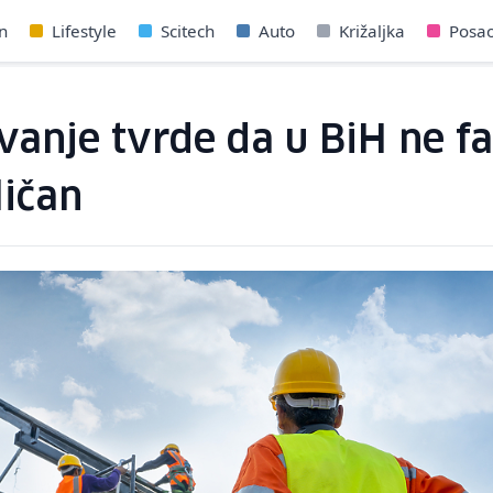
n
Lifestyle
Scitech
Auto
Križaljka
Posa
vanje tvrde da u BiH ne fa
ličan