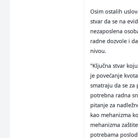
Osim ostalih uslov
stvar da se na evi
nezaposlena osoba
radne dozvole i d
nivou.
"Ključna stvar koju
je povećanje kvota
smatraju da se za 
potrebna radna sna
pitanje za nadležn
kao mehanizma kon
mehanizma zaštite
potrebama posloda