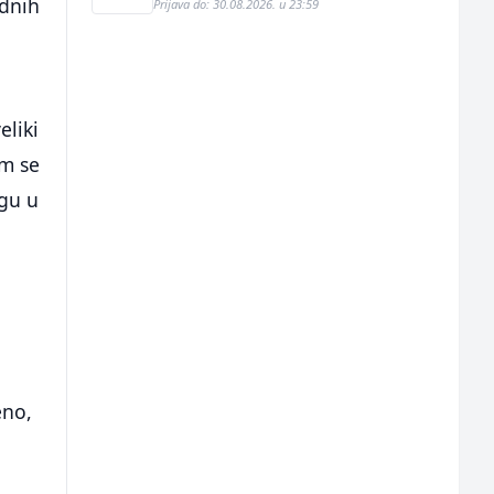
adnih
Prijava do: 30.08.2026. u 23:59
eliki
om se
ogu u
eno,