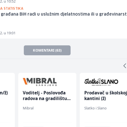
2. u 10:52
A STATISTIKA
 građana BiH radi u uslužnim djelatnostima ili u građevinars
2. u 19:01
KOMENTARI (63)
m/ž)
Voditelj - Poslovođa
Prodavač u školsko
radova na gradilištu
kantini (ž)
(m/ž)
Mibral
Slatko i Slano