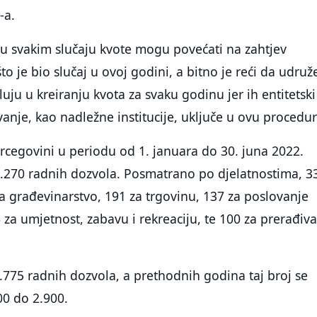
-a.
 u svakim slučaju kvote mogu povećati na zahtjev
o je bio slučaj u ovoj godini, a bitno je reći da udruž
uju u kreiranju kvota za svaku godinu jer ih entitetski
vanje, kao nadležne institucije, uključe u ovu procedur
ercegovini u periodu od 1. januara do 30. juna 2022.
1.270 radnih dozvola. Posmatrano po djelatnostima, 3
za građevinarstvo, 191 za trgovinu, 137 za poslovanje
za umjetnost, zabavu i rekreaciju, te 100 za prerađiv
2.775 radnih dozvola, a prethodnih godina taj broj se
00 do 2.900.