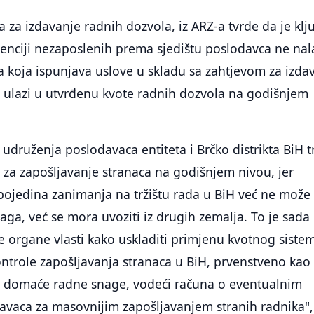
a za izdavanje radnih dozvola, iz ARZ-a tvrde da je klj
denciji nezaposlenih prema sjedištu poslodavca ne nal
 koja ispunjava uslove u skladu sa zahtjevom za izda
a ulazi u utvrđenu kvote radnih dozvola na godišnjem
 udruženja poslodavaca entiteta i Brčko distrikta BiH t
 za zapošljavanje stranaca na godišnjem nivou, jer
pojedina zanimanja na tržištu rada u BiH već ne može
ga, već se mora uvoziti iz drugih zemalja. To je sada
e organe vlasti kako uskladiti primjenu kvotnog siste
trole zapošljavanja stranaca u BiH, prvenstveno kao
 domaće radne snage, vodeći računa o eventualnim
vaca za masovnijim zapošljavanjem stranih radnika",