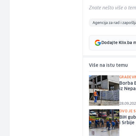
Znate nešto više o temi 
Agencija za rad i zapošl
Dodajte Klix.ba 
Više na istu temu
GRAĐEVIN
Borba B
iz Nepa
28.09.202
OVO JE S
BiH gub
i Srbije