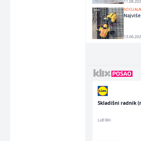
11.08.202
SOCIJALN
Najviše
13.06.202
Trgovac - Magacioner
Skladišni radnik (
(m/ž)
Amko komerc
Lidl BH