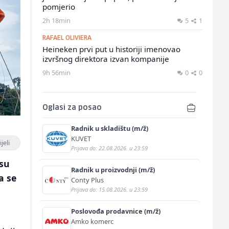
pomjerio
2h 18min
5
1
RAFAEL OLIVIERA
Heineken prvi put u historiji imenovao
izvršnog direktora izvan kompanije
9h 56min
0
0
Oglasi za posao
Radnik u skladištu (m/ž)
KUVET
jeli
Prijava do: 22.08.2026. u 23:59
 su
Radnik u proizvodnji (m/ž)
a se
Conty Plus
Prijava do: 15.08.2026. u 23:59
Poslovođa prodavnice (m/ž)
Amko komerc