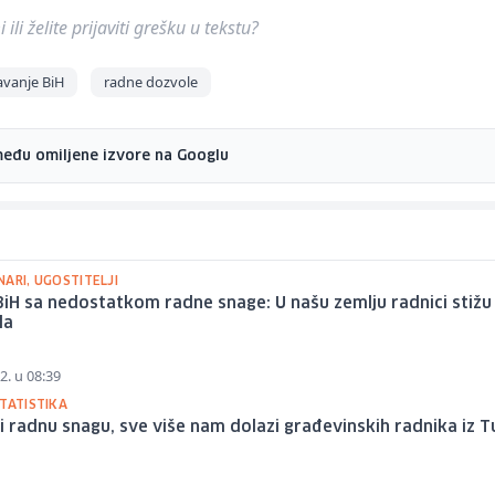
ili želite prijaviti grešku u tekstu?
javanje BiH
radne dozvole
među omiljene izvore na Googlu
ARI, UGOSTITELJI
iH sa nedostatkom radne snage: U našu zemlju radnici stižu 
la
2. u 08:39
TATISTIKA
i radnu snagu, sve više nam dolazi građevinskih radnika iz 