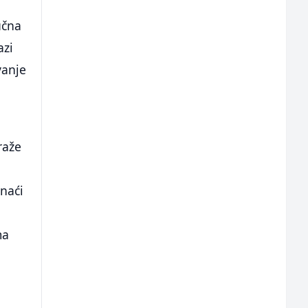
učna
azi
vanje
raže
 naći
ma