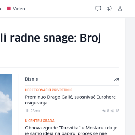
o
Video
li radne snage: Broj
Biznis
HERCEGOVAČKI PRIVREDNIK
Preminuo Drago Galić, suosnivač Euroherc
osiguranja
1h 23min
8
18
U CENTRU GRADA
Obnova zgrade "Razvitka" u Mostaru i dalje
je samo ideja na papiru, proces se nije