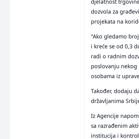
djelatnost trgovin
dozvola za građev
projekata na korid
"Ako gledamo broj 
i kreće se od 0,3 
radi o radnim doz
poslovanju nekog p
osobama iz uprave
Također, dodaju da
državljanima Srbije
Iz Agencije napomi
sa razrađenim akt
institucija i kont