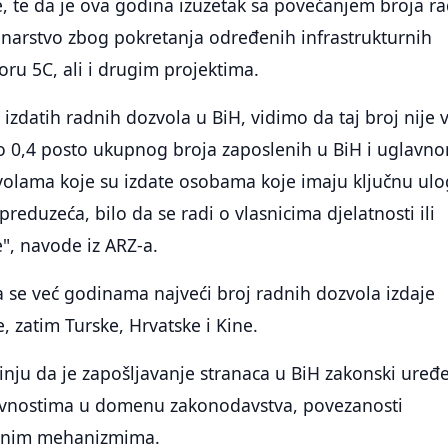
e, te da je ova godina izuzetak sa povećanjem broja r
inarstvo zbog pokretanja određenih infrastrukturnih
oru 5C, ali i drugim projektima.
izdatih radnih dozvola u BiH, vidimo da taj broj nije v
do 0,4 posto ukupnog broja zaposlenih u BiH i uglavn
volama koje su izdate osobama koje imaju ključnu ul
reduzeća, bilo da se radi o vlasnicima djelatnosti ili
", navode iz ARZ-a.
 se već godinama najveći broj radnih dozvola izdaje
, zatim Turske, Hrvatske i Kine.
nju da je zapošljavanje stranaca u BiH zakonski uređ
ivnostima u domenu zakonodavstva, povezanosti
rolnim mehanizmima.