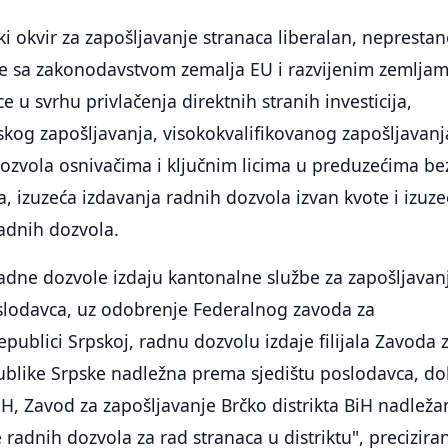
ki okvir za zapošljavanje stranaca liberalan, neprestan
je sa zakonodavstvom zemalja EU i razvijenim zemljam
e u svrhu privlačenja direktnih stranih investicija,
kog zapošljavanja, visokokvalifikovanog zapošljavanj
ozvola osnivačima i ključnim licima u preduzećima be
a, izuzeća izdavanja radnih dozvola izvan kvote i izuze
adnih dozvola.
radne dozvole izdaju kantonalne službe za zapošljavan
slodavca, uz odobrenje Federalnog zavoda za
epublici Srpskoj, radnu dozvolu izdaje filijala Zavoda 
ublike Srpske nadležna prema sjedištu poslodavca, do
BiH, Zavod za zapošljavanje Brčko distrikta BiH nadleža
radnih dozvola za rad stranaca u distriktu", preciziran