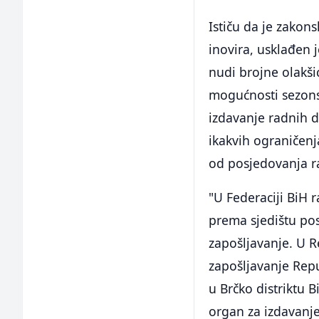
Ističu da je zakons
inovira, usklađen 
nudi brojne olakšic
mogućnosti sezons
izdavanje radnih d
ikakvih ograničenj
od posjedovanja r
"U Federaciji BiH 
prema sjedištu po
zapošljavanje. U R
zapošljavanje Rep
u Brčko distriktu 
organ za izdavanje 