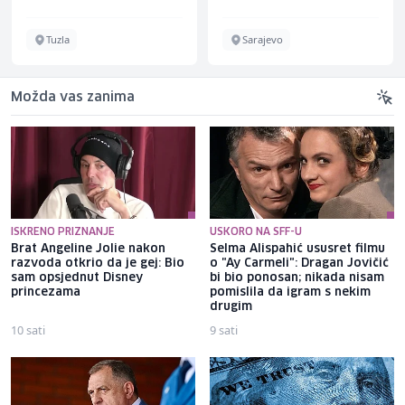
Tuzla
Sarajevo
Možda vas zanima
ISKRENO PRIZNANJE
USKORO NA SFF-U
Brat Angeline Jolie nakon
Selma Alispahić ususret filmu
razvoda otkrio da je gej: Bio
o "Ay Carmeli": Dragan Jovičić
sam opsjednut Disney
bi bio ponosan; nikada nisam
princezama
pomislila da igram s nekim
drugim
10 sati
9 sati