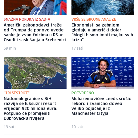
SNAŽNA PORUKA IZ SAD-A
VRŠE SE BROJNE ANALIZE
Američki zakonodavci traže
Ekonomisti sa zebnjom
od Trumpa da ponovo uvede
gledaju u američki dolar:
sankcije zvaničnicima u RS-u:
"Mogli bismo imati majku svih
Osudili saslušanja u Srebrenici
kriza"
59 min
17 sati
"TRI SESTRICE"
POTVRĐENO
Nadomak granice s BiH
Muharemovićev Leeds srušio
razvija se luksuzni resort
rekord i zvanično doveo
vrijedan 920 miliona eura:
veliko pojačanje iz
Potpuno će promijeniti
Manchester Cityja
Dubrovačku rivijeru
19 sati
10 sati