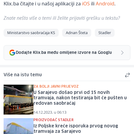
Klix.ba čitajte i u našoj aplikaciji za
iOS
ili
Android
.
Znate nešto više o temi ili želite prijaviti grešku u tekstu?
Ministarstvo saobraćaja KS
Adnan Šteta
Stadler
Dodajte Klix.ba među omiljene izvore na Googlu
Više na istu temu
ZA BOLJI JAVNI PRIJEVOZ
U Sarajevo došao prvi od 15 novih
tramvaja, nakon testiranja bit će pušten u
redovan saobraćaj
14.12.2023. u 06:13
PROIZVOĐAČ STADLER
Iz Poljske kreće isporuka prvog novog
tramvaja za Sarajevo