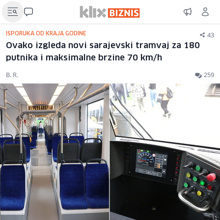
43
ISPORUKA OD KRAJA GODINE
Ovako izgleda novi sarajevski tramvaj za 180
putnika i maksimalne brzine 70 km/h
B. R.
259