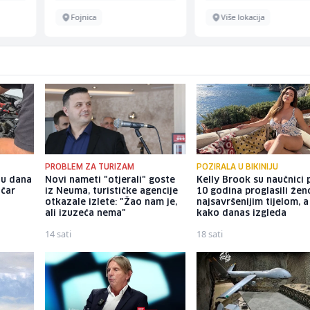
Fojnica
Više lokacija
PROBLEM ZA TURIZAM
POZIRALA U BIKINIJU
nu dana
Novi nameti "otjerali" goste
Kelly Brook su naučnici p
ičar
iz Neuma, turističke agencije
10 godina proglasili že
otkazale izlete: "Žao nam je,
najsavršenijim tijelom, 
ali izuzeća nema"
kako danas izgleda
14 sati
18 sati