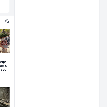
Inostranstvo
Lepenica
rije
nom s
a evo