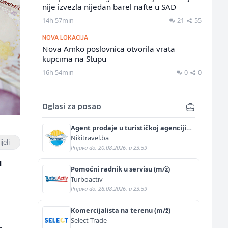
nije izvezla nijedan barel nafte u SAD
14h 57min
21
55
NOVA LOKACIJA
Nova Amko poslovnica otvorila vrata
kupcima na Stupu
16h 54min
0
0
Oglasi za posao
Agent prodaje u turističkoj agenciji
(m/ž)
Nikitravel.ba
jeli
Prijava do: 20.08.2026. u 23:59
u
Pomoćni radnik u servisu (m/ž)
Turboactiv
Prijava do: 28.08.2026. u 23:59
Komercijalista na terenu (m/ž)
o
Select Trade