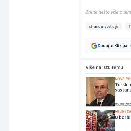
Znate nešto više o temi 
strane investicije
T
Dodajte Klix.ba 
Više na istu temu
NOVE PO
Turski 
sastana
05.08.202
VELIKI 
U borbi