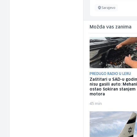
Sarajevo
Sarajevo
Možda vas zanima
PREDUGO RADIO U LERU
Zaštitari u SAD-u godi
nisu gasili auto: Mehan
ostao šokiran stanjem
motora
45 min