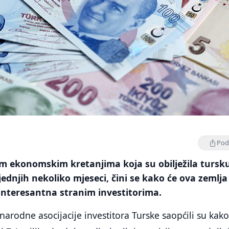
Podi
m ekonomskim kretanjima koja su obilježila tursk
ednjih nekoliko mjeseci, čini se kako će ova zemlja
interesantna stranim investitorima.
arodne asocijacije investitora Turske saopćili su kak