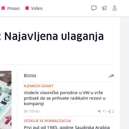
Posao
Video
: Najavljena ulaganja
Biznis
NJEMAČKI GIGANT
Vodeće vlasničke porodice u VW-u vrše
pritisak da se prihvate radikalni rezovi u
kompaniji
8h 10min
11
2
OČEKUJE SE NORMALIZACIJA
Prvi put od 1985. godine Saudijska Arabija