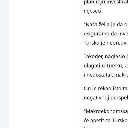
planiraju investira
mjeseci.
"Naša želja je da 
osiguramo da inves
Tursku je nepredvid
Također, naglasio
ulagati u Tursku, 
i nedostatak makr
On je rekao isto ta
negativnoj perspek
"Makroekonomska s
će apetit za Tursk