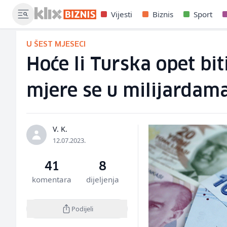
Vijesti
Biznis
Sport
U ŠEST MJESECI
Hoće li Turska opet bit
mjere se u milijardam
V. K.
12.07.2023.
41
8
komentara
dijeljenja
Podijeli