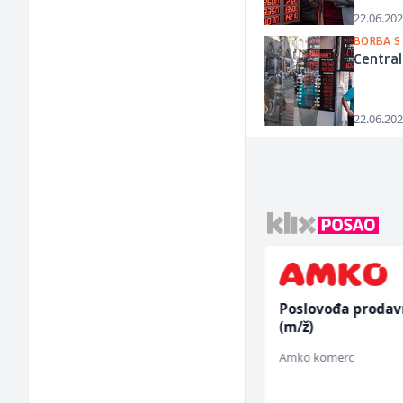
22.06.202
BORBA S
Centra
22.06.202
Električar (m)
Poslovođa prodav
(m/ž)
Mountain
Amko komerc