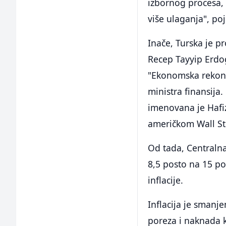
izbornog procesa, a
više ulaganja", poj
Inače, Turska je p
Recep Tayyip Erdo
"Ekonomska rekons
ministra finansija
imenovana je Hafiz
američkom Wall St
Od tada, Centraln
8,5 posto na 15 po
inflacije.
Inflacija je smanj
poreza i naknada k