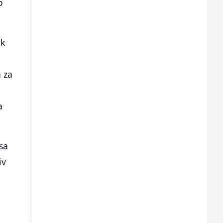
o
ik
 za
a
sa
iv