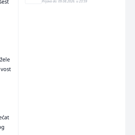
šest
Prijava do: 09.08.2026. u 23:59
žele
ivost
ećat
og