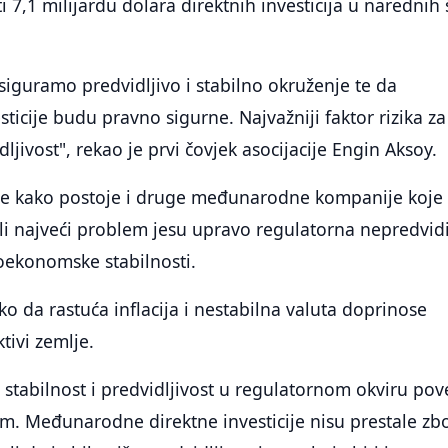
ti 7,1 milijardu dolara direktnih investicija u narednih 
osiguramo predvidljivo i stabilno okruženje te da
ticije budu pravno sigurne. Najvažniji faktor rizika za
ljivost", rekao je prvi čovjek asocijacije Engin Aksoy.
 je kako postoje i druge međunarodne kompanije koje 
ali najveći problem jesu upravo regulatorna nepredvid
oekonomske stabilnosti.
ko da rastuća inflacija i nestabilna valuta doprinose
tivi zemlje.
tabilnost i predvidljivost u regulatornom okviru pov
om. Međunarodne direktne investicije nisu prestale zb