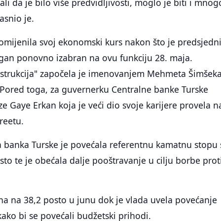
li da je bilo više predvidljivosti, moglo je biti i mnog
asnio je.
romijenila svoj ekonomski kurs nakon što je predsjedn
gan ponovno izabran na ovu funkciju 28. maja.
trukcija" započela je imenovanjem Mehmeta Šimšeka
. Pored toga, za guvernerku Centralne banke Turske
e Gaye Erkan koja je veći dio svoje karijere provela n
reetu.
a banka Turske je povećala referentnu kamatnu stopu 
sto te je obećala dalje pooštravanje u cilju borbe prot
ena na 38,2 posto u junu dok je vlada uvela povećanje
ako bi se povećali budžetski prihodi.