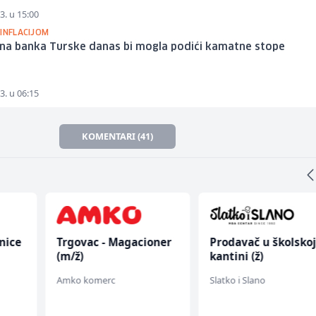
3. u 15:00
 INFLACIJOM
lna banka Turske danas bi mogla podići kamatne stope
3. u 06:15
KOMENTARI (41)
nice
Trgovac - Magacioner
Prodavač u školsko
(m/ž)
kantini (ž)
Amko komerc
Slatko i Slano