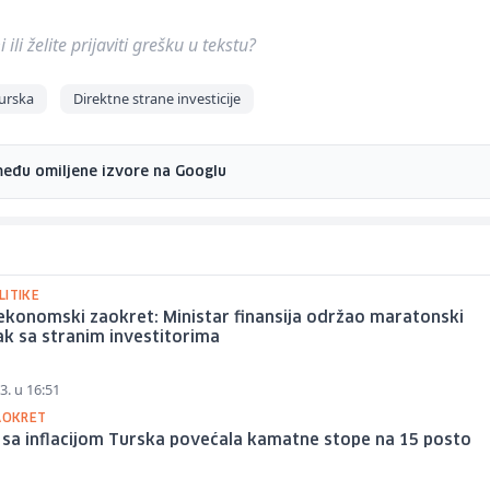
ili želite prijaviti grešku u tekstu?
urska
Direktne strane investicije
među omiljene izvore na Googlu
LITIKE
ekonomski zaokret: Ministar finansija održao maratonski
k sa stranim investitorima
3. u 16:51
ZAOKRET
 sa inflacijom Turska povećala kamatne stope na 15 posto