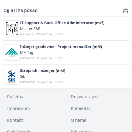
Oglasi za posao
IT Support & Back Office Administrator (m/ž)
Master F&B
Prijava do: 28.08.2026. u 23:59
Inžinjer građevine - Projekt menadžer (m/ž)
MH-Ing
Prijava do: 31.08.2026. u 23:59
Strojarski inženjer (m/ž)
Sik
Prijava do: 14.08.2026. u 23:59
Početna
Dojavite vijest
Impressum
Komentari
Kontakt
O nama
Oglašavanje
Privatnost