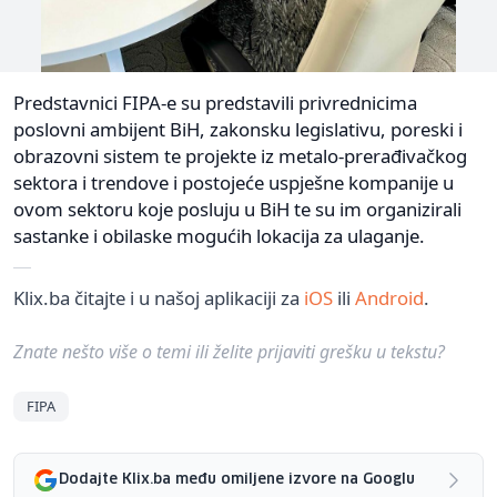
Predstavnici FIPA-e su predstavili privrednicima
poslovni ambijent BiH, zakonsku legislativu, poreski i
obrazovni sistem te projekte iz metalo-prerađivačkog
sektora i trendove i postojeće uspješne kompanije u
ovom sektoru koje posluju u BiH te su im organizirali
sastanke i obilaske mogućih lokacija za ulaganje.
Klix.ba čitajte i u našoj aplikaciji za
iOS
ili
Android
.
Znate nešto više o temi ili želite prijaviti grešku u tekstu?
FIPA
Dodajte Klix.ba među omiljene izvore na Googlu