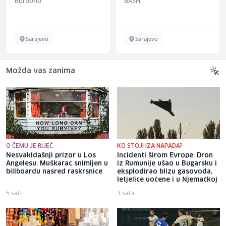
Borbono
BASH
Sarajevo
Sarajevo
Možda vas zanima
O ČEMU JE RIJEČ
KO STOJI IZA NAPADA?
Nesvakidašnji prizor u Los
Incidenti širom Evrope: Dron
Angelesu: Muškarac snimljen u
iz Rumunije ušao u Bugarsku i
billboardu nasred raskrsnice
eksplodirao blizu gasovoda,
letjelice uočene i u Njemačkoj
5 sati
3 sata