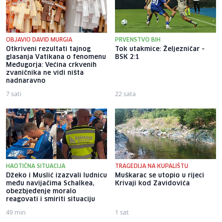
OBJAVIO DAVID MURGIA
PRVENSTVO BIH
Otkriveni rezultati tajnog
Tok utakmice: Željezničar -
glasanja Vatikana o fenomenu
BSK 2:1
Međugorja: Većina crkvenih
zvaničnika ne vidi ništa
nadnaravno
7 sati
22 sata
HAOTIČNA SITUACIJA
TRAGEDIJA NA KUPALIŠTU
Džeko i Muslić izazvali ludnicu
Muškarac se utopio u rijeci
među navijačima Schalkea,
Krivaji kod Zavidovića
obezbjeđenje moralo
reagovati i smiriti situaciju
49 min
1 sat