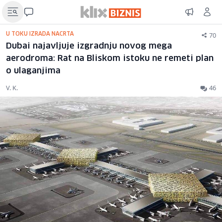
70
U TOKU IZRADA NACRTA
Dubai najavljuje izgradnju novog mega
aerodroma: Rat na Bliskom istoku ne remeti plan
o ulaganjima
V. K.
46