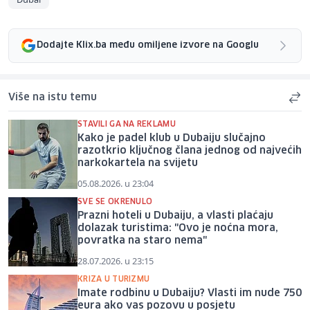
Dodajte Klix.ba među omiljene izvore na Googlu
Više na istu temu
STAVILI GA NA REKLAMU
Kako je padel klub u Dubaiju slučajno
razotkrio ključnog člana jednog od najvećih
narkokartela na svijetu
05.08.2026. u 23:04
SVE SE OKRENULO
Prazni hoteli u Dubaiju, a vlasti plaćaju
dolazak turistima: "Ovo je noćna mora,
povratka na staro nema"
28.07.2026. u 23:15
KRIZA U TURIZMU
Imate rodbinu u Dubaiju? Vlasti im nude 750
eura ako vas pozovu u posjetu