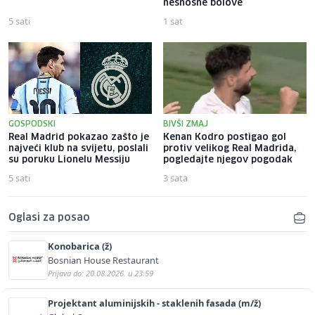
nesnosne bolove
5 sati
1 sat
GOSPODSKI
BIVŠI ZMAJ
Real Madrid pokazao zašto je
Kenan Kodro postigao gol
najveći klub na svijetu, poslali
protiv velikog Real Madrida,
su poruku Lionelu Messiju
pogledajte njegov pogodak
5 sati
3 sata
Oglasi za posao
Konobarica (ž)
Bosnian House Restaurant
Prijava do: 20.08.2026. u 23:59
Projektant aluminijskih - staklenih fasada (m/ž)