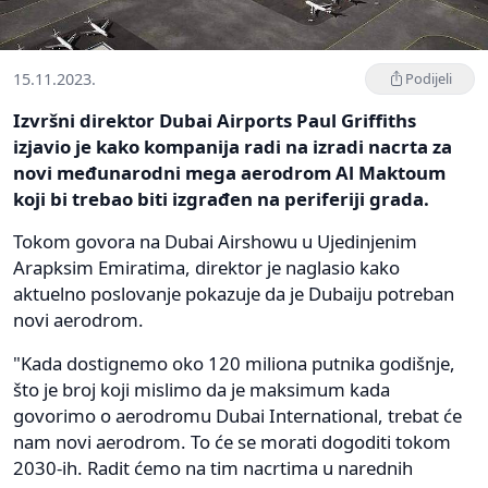
15.11.2023.
Podijeli
Izvršni direktor Dubai Airports Paul Griffiths
izjavio je kako kompanija radi na izradi nacrta za
novi međunarodni mega aerodrom Al Maktoum
koji bi trebao biti izgrađen na periferiji grada.
Tokom govora na Dubai Airshowu u Ujedinjenim
Arapksim Emiratima, direktor je naglasio kako
aktuelno poslovanje pokazuje da je Dubaiju potreban
novi aerodrom.
"Kada dostignemo oko 120 miliona putnika godišnje,
što je broj koji mislimo da je maksimum kada
govorimo o aerodromu Dubai International, trebat će
nam novi aerodrom. To će se morati dogoditi tokom
2030-ih. Radit ćemo na tim nacrtima u narednih