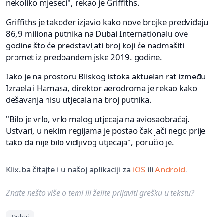
nekoliko mjeseci", rekao je Griffiths.
Griffiths je također izjavio kako nove brojke predviđaju
86,9 miliona putnika na Dubai Internationalu ove
godine što će predstavljati broj koji će nadmašiti
promet iz predpandemijske 2019. godine.
Iako je na prostoru Bliskog istoka aktuelan rat između
Izraela i Hamasa, direktor aerodroma je rekao kako
dešavanja nisu utjecala na broj putnika.
"Bilo je vrlo, vrlo malog utjecaja na aviosaobraćaj.
Ustvari, u nekim regijama je postao čak jači nego prije
tako da nije bilo vidljivog utjecaja", poručio je.
Klix.ba čitajte i u našoj aplikaciji za
iOS
ili
Android
.
Znate nešto više o temi ili želite prijaviti grešku u tekstu?
Dubai