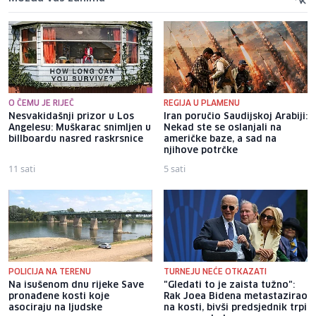
O ČEMU JE RIJEČ
REGIJA U PLAMENU
Nesvakidašnji prizor u Los
Iran poručio Saudijskoj Arabiji:
Angelesu: Muškarac snimljen u
Nekad ste se oslanjali na
billboardu nasred raskrsnice
američke baze, a sad na
njihove potrčke
11 sati
5 sati
POLICIJA NA TERENU
TURNEJU NEĆE OTKAZATI
Na isušenom dnu rijeke Save
"Gledati to je zaista tužno":
pronađene kosti koje
Rak Joea Bidena metastazirao
asociraju na ljudske
na kosti, bivši predsjednik trpi