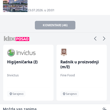
23.07.2026. u 20:01
KOMENTARI (46)
Higijeničarka (ž)
Radnik u proizvodnji
(m/ž)
Invictus
Fine Food
Sarajevo
Sarajevo
Možda vas zanima