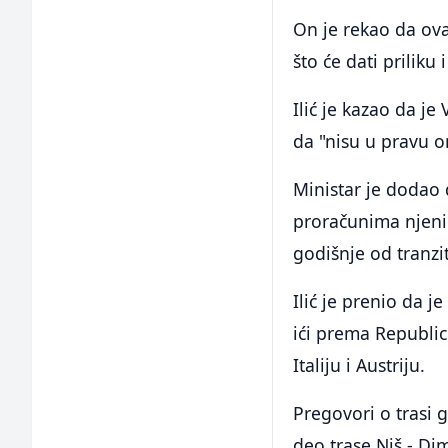
On je rekao da ovaj
što će dati priliku
Ilić je kazao da j
da "nisu u pravu o
Ministar je dodao 
proračunima njenih
godišnje od tranzi
Ilić je prenio da 
ići prema Republic
Italiju i Austriju.
Pregovori o trasi g
deo trase Niš - Dim