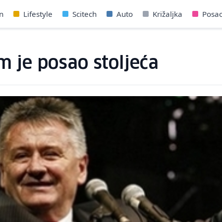
n
Lifestyle
Scitech
Auto
Križaljka
Posa
m je posao stoljeća