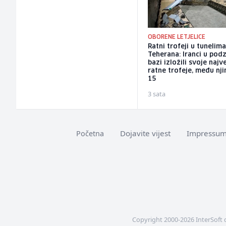
OBORENE LETJELICE
Ratni trofeji u tunelim
Teherana: Iranci u po
bazi izložili svoje najv
ratne trofeje, među nji
15
3 sata
Dojavite vijest
Impressu
Početna
Copyright 2000-2026 InterSoft 