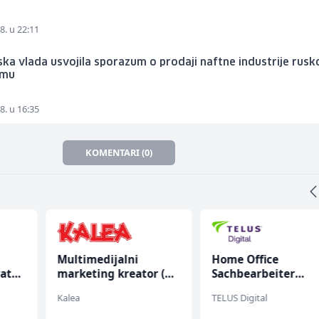
8. u 22:11
ska vlada usvojila sporazum o prodaji naftne industrije rus
omu
8. u 16:35
KOMENTARI (0)
Multimedijalni
Home Office
rata
marketing kreator (m/
Sachbearbeiter
ž)
(m/w/d) für einen
Kalea
TELUS Digital
bekannten deutsch
Energieversorger