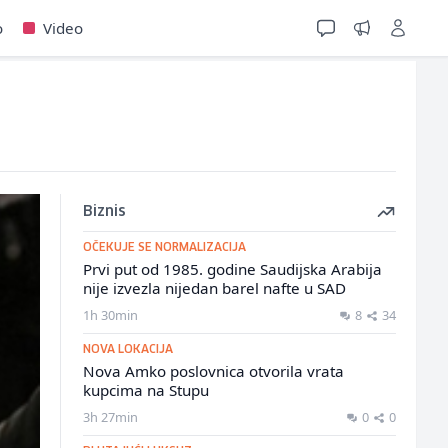
o
Video
Biznis
OČEKUJE SE NORMALIZACIJA
Prvi put od 1985. godine Saudijska Arabija
nije izvezla nijedan barel nafte u SAD
1h 30min
8
34
NOVA LOKACIJA
Nova Amko poslovnica otvorila vrata
kupcima na Stupu
3h 27min
0
0