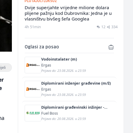
PLUTAJUĆI LUKSUZ
Dvije superjahte vrijedne milione dolara
plijene pažnju kod Dubrovnika: Jedna je u
vlasništvu bivšeg šefa Googlea
4h 51min
12
334
Oglasi za posao
Vodoinstalater (m)
Ergas
jeli
Prijava do: 23.08.2026. u 23:59
er
Diplomirani inženjer građevine (m/ž)
e
Ergas
Prijava do: 23.08.2026. u 23:59
Diplomirani građevinski inžinjer -
hidrotehnički smjer (m/ž)
Fuel Boss
ma
Prijava do: 20.08.2026. u 23:59