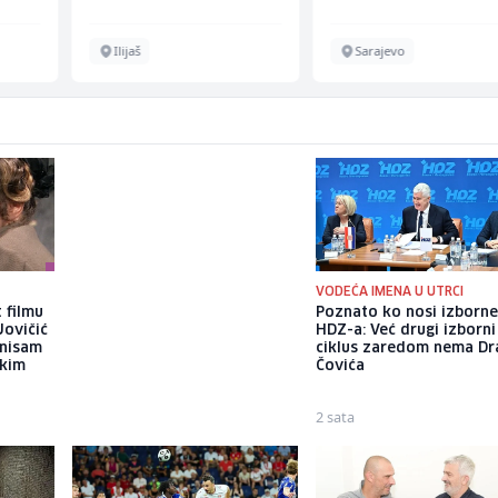
Ilijaš
Sarajevo
VODEĆA IMENA U UTRCI
 filmu
Brat Angeline Jolie nakon
Poznato ko nosi izborne 
Jovičić
razvoda otkrio da je gej: Bio
HDZ-a: Već drugi izborni
 nisam
sam opsjednut Disney
ciklus zaredom nema D
ekim
princezama
Čovića
21 sat
2 sata