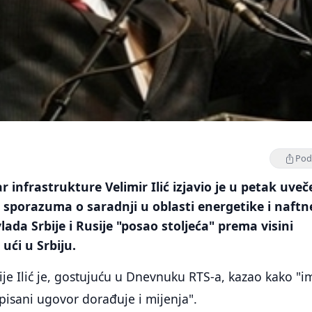
Podi
r infrastrukture Velimir Ilić izjavio je u petak uveč
e sporazuma o saradnji u oblasti energetike i naftn
ada Srbije i Rusije "posao stoljeća" prema visini
 ući u Srbiju.
ije Ilić je, gostujuću u Dnevnuku RTS-a, kazao kako "i
pisani ugovor dorađuje i mijenja".