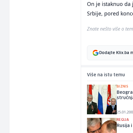
On je istaknuo da j
Srbije, pored konc
Znate nešto više o temi 
Dodajte Klix.ba 
Više na istu temu
BIZNIS
Beogra
stručn
25.01.200
REGIJA
Rusija 