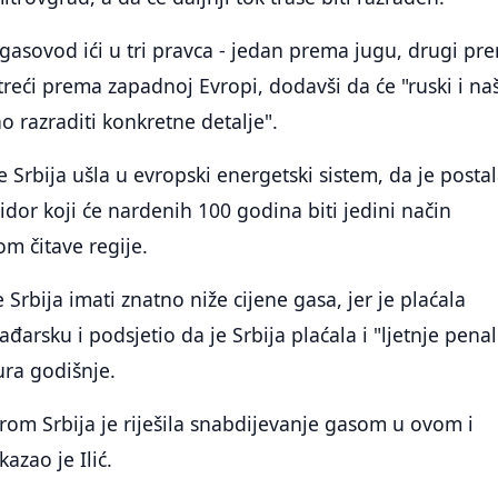
e gasovod ići u tri pravca - jedan prema jugu, drugi pr
 treći prema zapadnoj Evropi, dodavši da će "ruski i na
o razraditi konkretne detalje".
e Srbija ušla u evropski energetski sistem, da je posta
idor koji će nardenih 100 godina biti jedini način
m čitave regije.
će Srbija imati znatno niže cijene gasa, jer je plaćala
ađarsku i podsjetio da je Srbija plaćala i "ljetnje pena
ura godišnje.
om Srbija je riješila snabdijevanje gasom u ovom i
kazao je Ilić.