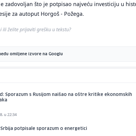
e zadovoljan što je potpisao najveću investiciju u histo
esije za autoput Horgoš - Požega.
ili želite prijaviti grešku u tekstu?
među omiljene izvore na Googlu
d: Sporazum s Rusijom naišao na oštre kritike ekonomskih
jaka
8. u 22:34
i Srbija potpisale sporazum o energetici