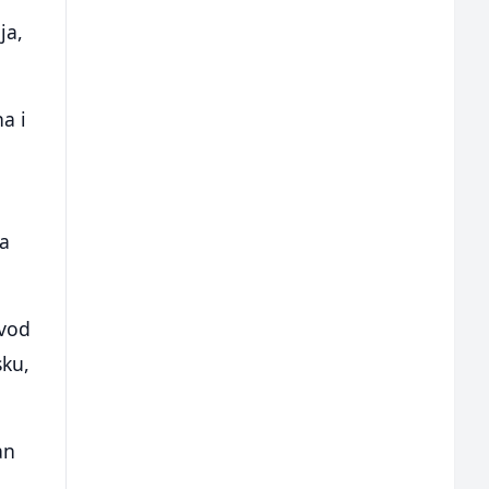
ja,
a i
ra
ovod
sku,
an