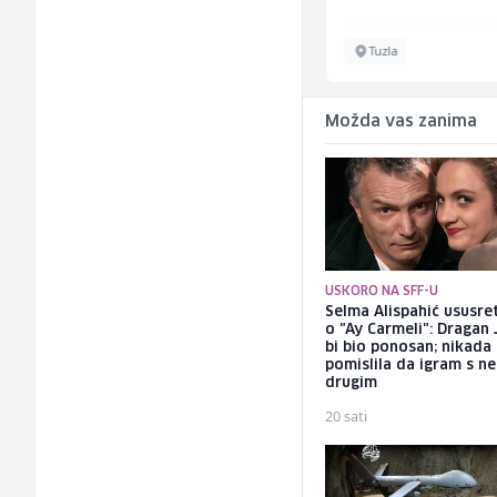
Sarajevo
Tuzla
Možda vas zanima
USKORO NA SFF-U
Selma Alispahić ususret
o "Ay Carmeli": Dragan 
bi bio ponosan; nikada
pomislila da igram s n
drugim
20 sati