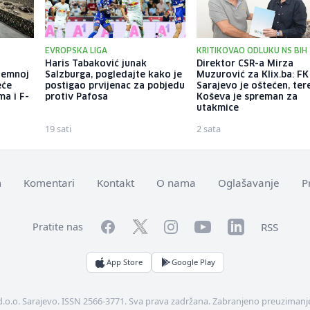
EVROPSKA LIGA
KRITIKOVAO ODLUKU NS BIH
a
Haris Tabaković junak
Direktor CSR-a Mirza
dzemnoj
Salzburga, pogledajte kako je
Muzurović za Klix.ba: FK
eće
postigao prvijenac za pobjedu
Sarajevo je oštećen, ter
ma i F-
protiv Pafosa
Koševa je spreman za
utakmice
19 sati
2 sata
m
Komentari
Kontakt
O nama
Oglašavanje
P
Facebook
YouTube
LinkedIn
Twitter
Instagram
RSS
Pratite nas
App Store
Google Play
d.o.o. Sarajevo. ISSN 2566-3771. Sva prava zadržana. Zabranjeno preuzimanje