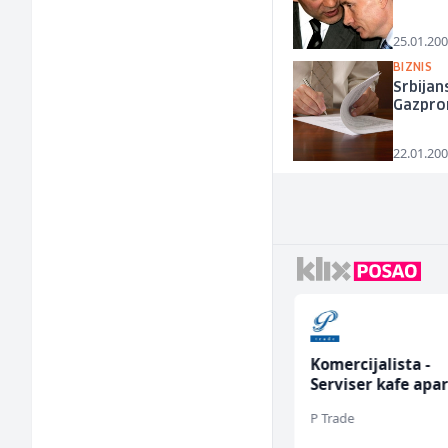
25.01.200
BIZNIS
Srbijan
Gazpr
22.01.200
Sachbearbeiter in der
Komercijalista -
Schaltungsabteilung
Serviser kafe apa
(m/w)
(m/ž)
Servicepoint
P Trade