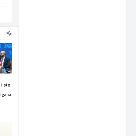
Ilijaš
Sarajevo
liste
ragana