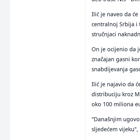
Ilić je naveo da ć
centralnoj Srbija i
stručnjaci naknadn
On je ocijenio da j
značajan gasni kor
snabdijevanja gaso
Ilić je najavio da 
distribuciju kroz M
oko 100 miliona e
"Današnjim ugovor
sljedećem vijeku", 