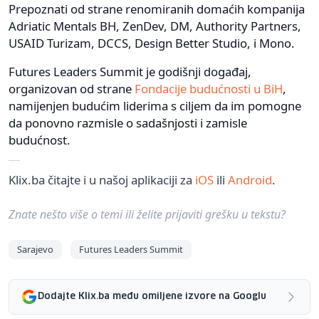
Prepoznati od strane renomiranih domaćih kompanija
Adriatic Mentals BH, ZenDev, DM, Authority Partners,
USAID Turizam, DCCS, Design Better Studio, i Mono.
Futures Leaders Summit je godišnji događaj,
organizovan od strane
Fondacije budućnosti u BiH
,
namijenjen budućim liderima s ciljem da im pomogne
da ponovno razmisle o sadašnjosti i zamisle
budućnost.
Klix.ba čitajte i u našoj aplikaciji za
iOS
ili
Android
.
Znate nešto više o temi ili želite prijaviti grešku u tekstu?
Sarajevo
Futures Leaders Summit
Dodajte Klix.ba među omiljene izvore na Googlu