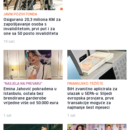
JAVNI POZIVI FONDA
Osigurano 20,3 miliona KM za
Jakov Jozinović poručio
zapošljavanje osoba s
fanovima da prestanu bacati
invaliditetom, prvi put i za
mobitele na binu: Pogazit ću ih
one sa 50 posto invaliditeta
19 sati
15 sati
"NASJELA NA PREVARU"
FINANSIJSKO TRŽIŠTE
Emina Jahović pokradena u
BiH zvanično aplicirala za
Istanbulu, ostala bez
ulazak u SEPA-u: Slijedi
brendirane garderobe
evropska provjera, prve
vrijedne više od 50.000 eura
transakcije moguće za
najmanje šest mjeseci
1 sat
1 sat