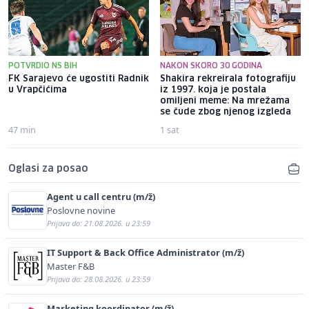
POTVRDIO NS BIH
NAKON SKORO 30 GODINA
FK Sarajevo će ugostiti Radnik
Shakira rekreirala fotografiju
u Vrapčićima
iz 1997. koja je postala
omiljeni meme: Na mrežama
se čude zbog njenog izgleda
47 min
1 sat
Oglasi za posao
Agent u call centru (m/ž)
Poslovne novine
Prijava do: 21.08.2026. u 23:59
IT Support & Back Office Administrator (m/ž)
Master F&B
Prijava do: 28.08.2026. u 23:59
Marketing koordinator (m/ž)