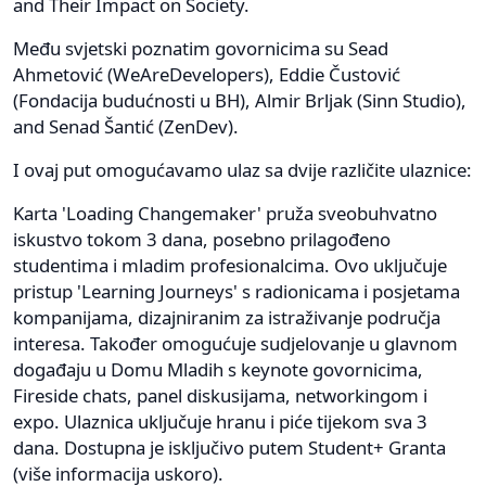
and Their Impact on Society.
Među svjetski poznatim govornicima su Sead
Ahmetović (WeAreDevelopers), Eddie Čustović
(Fondacija budućnosti u BH), Almir Brljak (Sinn Studio),
and Senad Šantić (ZenDev).
I ovaj put omogućavamo ulaz sa dvije različite ulaznice:
Karta 'Loading Changemaker' pruža sveobuhvatno
iskustvo tokom 3 dana, posebno prilagođeno
studentima i mladim profesionalcima. Ovo uključuje
pristup 'Learning Journeys' s radionicama i posjetama
kompanijama, dizajniranim za istraživanje područja
interesa. Također omogućuje sudjelovanje u glavnom
događaju u Domu Mladih s keynote govornicima,
Fireside chats, panel diskusijama, networkingom i
expo. Ulaznica uključuje hranu i piće tijekom sva 3
dana. Dostupna je isključivo putem Student+ Granta
(više informacija uskoro).