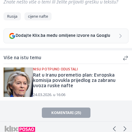
Znate nešto više o temi ili želite prijaviti grešku u tekstu?
Rusija
cijene nafte
Dodajte Klix.ba među omiljene izvore na Googlu
Više na istu temu
NISU POTPUNO ODUSTALI
Rat u Iranu poremetio plan: Evropska
komisija povukla prijedlog za zabranu
uvoza ruske nafte
24.03.2026. u 16:06
KOMENTARI (25)