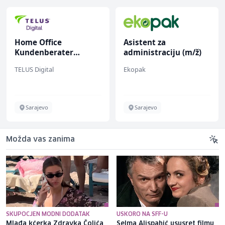
Home Office
Asistent za
Kundenberater
administraciju (m/ž)
(m/w/d) für ein
TELUS Digital
Ekopak
renommiertes
Schuhunternehmen
Sarajevo
Sarajevo
Možda vas zanima
SKUPOCJEN MODNI DODATAK
USKORO NA SFF-U
Mlađa kćerka Zdravka Čolića
Selma Alispahić ususret filmu