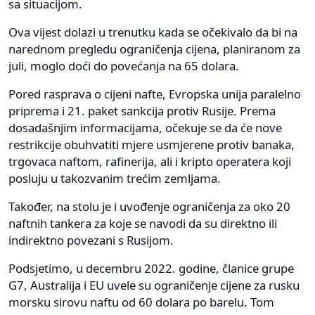
sa situacijom.
Ova vijest dolazi u trenutku kada se očekivalo da bi na
narednom pregledu ograničenja cijena, planiranom za
juli, moglo doći do povećanja na 65 dolara.
Pored rasprava o cijeni nafte, Evropska unija paralelno
priprema i 21. paket sankcija protiv Rusije. Prema
dosadašnjim informacijama, očekuje se da će nove
restrikcije obuhvatiti mjere usmjerene protiv banaka,
trgovaca naftom, rafinerija, ali i kripto operatera koji
posluju u takozvanim trećim zemljama.
Također, na stolu je i uvođenje ograničenja za oko 20
naftnih tankera za koje se navodi da su direktno ili
indirektno povezani s Rusijom.
Podsjetimo, u decembru 2022. godine, članice grupe
G7, Australija i EU uvele su ograničenje cijene za rusku
morsku sirovu naftu od 60 dolara po barelu. Tom