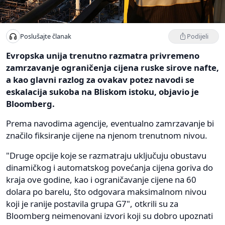
Podijeli
Poslušajte članak
Evropska unija trenutno razmatra privremeno
zamrzavanje ograničenja cijena ruske sirove nafte,
a kao glavni razlog za ovakav potez navodi se
eskalacija sukoba na Bliskom istoku, objavio je
Bloomberg.
Prema navodima agencije, eventualno zamrzavanje bi
značilo fiksiranje cijene na njenom trenutnom nivou.
"Druge opcije koje se razmatraju uključuju obustavu
dinamičkog i automatskog povećanja cijena goriva do
kraja ove godine, kao i ograničavanje cijene na 60
dolara po barelu, što odgovara maksimalnom nivou
koji je ranije postavila grupa G7", otkrili su za
Bloomberg neimenovani izvori koji su dobro upoznati