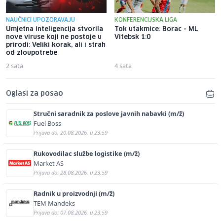
NAUČNICI UPOZORAVAJU
KONFERENCIJSKA LIGA
Umjetna inteligencija stvorila
Tok utakmice: Borac - ML
nove viruse koji ne postoje u
Vitebsk 1:0
prirodi: Veliki korak, ali i strah
od zloupotrebe
2 sata
4 sata
Oglasi za posao
Stručni saradnik za poslove javnih nabavki (m/ž)
Fuel Boss
Prijava do: 20.08.2026. u 23:59
Rukovodilac službe logistike (m/ž)
Market AS
Prijava do: 28.08.2026. u 23:59
Radnik u proizvodnji (m/ž)
TEM Mandeks
Prijava do: 07.08.2026. u 23:59