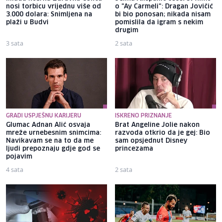
nosi torbicu vrijednu više od
o "Ay Carmeli": Dragan Jovičić
3.000 dolara: Snimljena na
bi bio ponosan; nikada nisam
plaži u Budvi
pomislila da igram s nekim
drugim
3 sata
2 sata
GRADI USPJEŠNU KARIJERU
ISKRENO PRIZNANJE
Glumac Adnan Alić osvaja
Brat Angeline Jolie nakon
mreže urnebesnim snimcima:
razvoda otkrio da je gej: Bio
Navikavam se na to da me
sam opsjednut Disney
ljudi prepoznaju gdje god se
princezama
pojavim
4 sata
2 sata