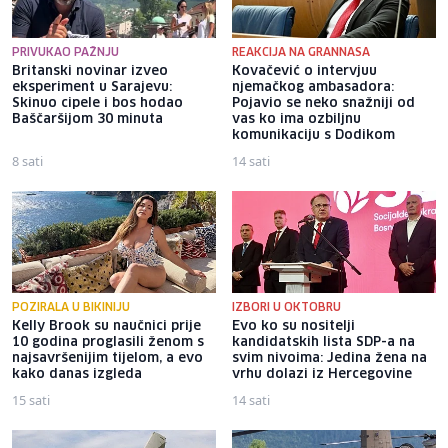
PRIVUKAO PAŽNJU
REAKCIJA NA GRANNASA
Britanski novinar izveo
Kovačević o intervjuu
eksperiment u Sarajevu:
njemačkog ambasadora:
Skinuo cipele i bos hodao
Pojavio se neko snažniji od
Baščaršijom 30 minuta
vas ko ima ozbiljnu
komunikaciju s Dodikom
8 sati
14 sati
POZIRALA U BIKINIJU
IZBORI U OKTOBRU
Kelly Brook su naučnici prije
Evo ko su nositelji
10 godina proglasili ženom s
kandidatskih lista SDP-a na
najsavršenijim tijelom, a evo
svim nivoima: Jedina žena na
kako danas izgleda
vrhu dolazi iz Hercegovine
15 sati
14 sati