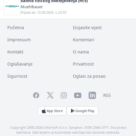
Radnik fizičkog obezbjeđenja (m/ž)
Muehlbauer
Prijava do: 15.08.2026. u 23:59
Početna
Dojavite vijest
Impressum
Komentari
Kontakt
O nama
Oglašavanje
Privatnost
Sigurnost
Oglasi za posao
Facebook
YouTube
LinkedIn
Twitter
Instagram
RSS
App Store
Google Play
Copyright 2000-2026 InterSoft d.o.o. Sarajevo. ISSN 2566-3771. Sva prava
zadržana. Zabranjeno preuzimanje sadržaja bez dozvole izdavača.