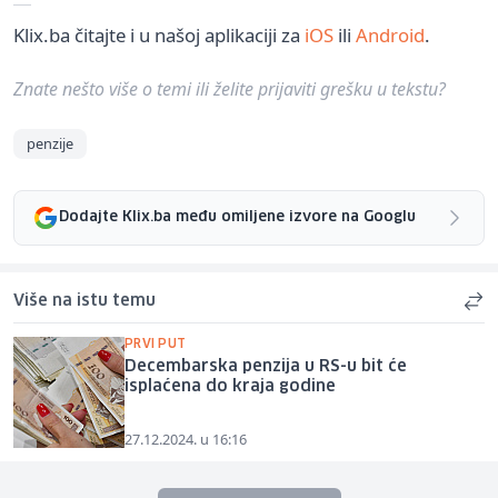
Klix.ba čitajte i u našoj aplikaciji za
iOS
ili
Android
.
Znate nešto više o temi ili želite prijaviti grešku u tekstu?
penzije
Dodajte Klix.ba među omiljene izvore na Googlu
Više na istu temu
PRVI PUT
Decembarska penzija u RS-u bit će
isplaćena do kraja godine
27.12.2024. u 16:16