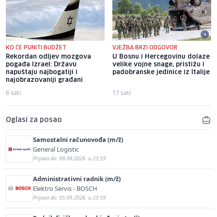
KO ĆE PUNITI BUDŽET
VJEŽBA BRZI ODGOVOR
Rekordan odljev mozgova
U Bosnu i Hercegovinu dolaze
pogađa Izrael: Državu
velike vojne snage, pristižu i
napuštaju najbogatiji i
padobranske jedinice iz Italije
najobrazovaniji građani
6 sati
17 sati
Oglasi za posao
Samostalni računovođa (m/ž)
General Logistic
Prijava do: 09.08.2026. u 23:59
Administrativni radnik (m/ž)
Elektro Servis - BOSCH
Prijava do: 05.09.2026. u 23:59