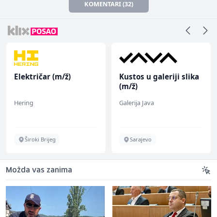
KOMENTARI (32)
Električar (m/ž)
Kustos u galeriji slika
(m/ž)
Hering
Galerija Java
Široki Brijeg
Sarajevo
Možda vas zanima