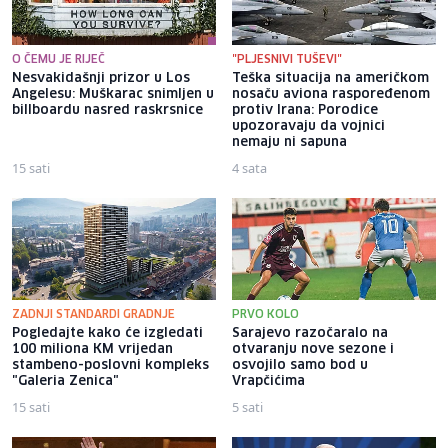
O ČEMU JE RIJEČ
"PLJESNIVI TUŠEVI"
Nesvakidašnji prizor u Los
Teška situacija na američkom
Angelesu: Muškarac snimljen u
nosaču aviona raspoređenom
billboardu nasred raskrsnice
protiv Irana: Porodice
upozoravaju da vojnici
nemaju ni sapuna
15 sati
4 sata
ZADNJI STANDARDI GRADNJE
PRVO KOLO
Pogledajte kako će izgledati
Sarajevo razočaralo na
100 miliona KM vrijedan
otvaranju nove sezone i
stambeno-poslovni kompleks
osvojilo samo bod u
"Galeria Zenica"
Vrapčićima
15 sati
5 sati