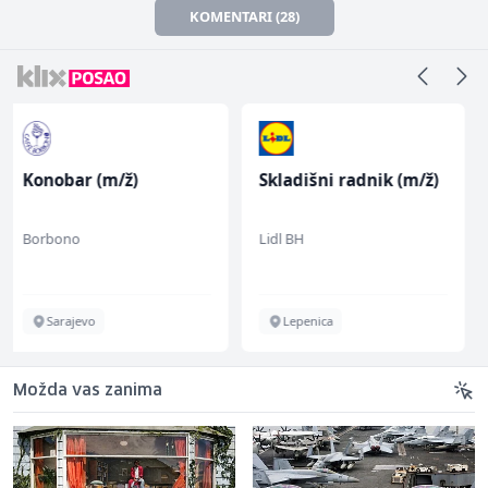
KOMENTARI (28)
Skladišni radnik (m/ž)
Home Office
Kundenberater
(m/w/d) für ein
Lidl BH
TELUS Digital
renommiertes
Schuhunternehmen
Lepenica
Sarajevo
Možda vas zanima