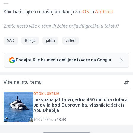
Klix.ba čitajte i u našoj aplikaciji za
iOS
ili
Android
.
Znate nešto više o temi ili želite prijaviti grešku u tekstu?
SAD
Rusija
jahta
video
Dodajte Klix.ba među omiljene izvore na Googlu
Više na istu temu
OTOK LOKRUM
Luksuzna jahta vrijedna 450 miliona dolara
uplovila kod Dubrovnika, vlasnik je šeik iz
Abu Dhabija
16.07.2025. u 13:43