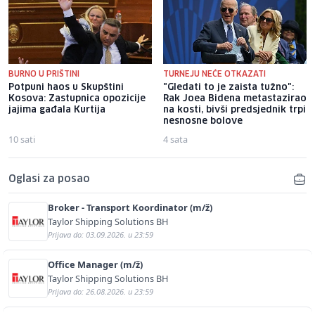
BURNO U PRIŠTINI
TURNEJU NEĆE OTKAZATI
Potpuni haos u Skupštini
"Gledati to je zaista tužno":
Kosova: Zastupnica opozicije
Rak Joea Bidena metastazirao
jajima gađala Kurtija
na kosti, bivši predsjednik trpi
nesnosne bolove
10 sati
4 sata
Oglasi za posao
Broker - Transport Koordinator (m/ž)
Taylor Shipping Solutions BH
Prijava do: 03.09.2026. u 23:59
Office Manager (m/ž)
Taylor Shipping Solutions BH
Prijava do: 26.08.2026. u 23:59