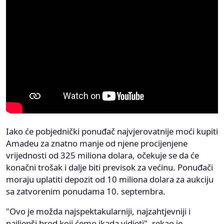
Iako će pobjednički ponuđač najvjerovatnije moći kupiti
Amadeu za znatno manje od njene procijenjene
vrijednosti od 325 miliona dolara, očekuje se da će
konačni trošak i dalje biti previsok za većinu. Ponuđači
moraju uplatiti depozit od 10 miliona dolara za aukciju
sa zatvorenim ponudama 10. septembra.
"Ovo je možda najspektakularniji, najzahtjevniji i
najljepši brod koji ćemo ikada vidjeti", rekao je