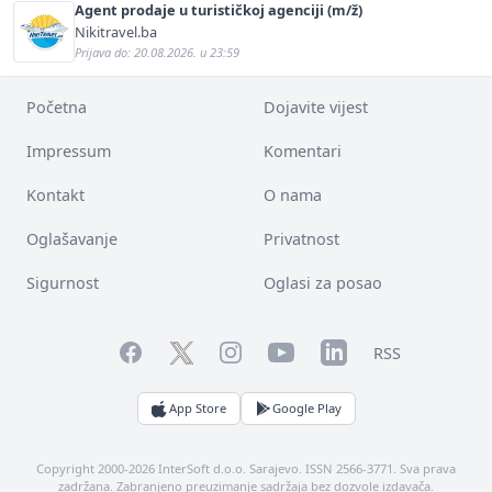
Agent prodaje u turističkoj agenciji (m/ž)
Nikitravel.ba
Prijava do: 20.08.2026. u 23:59
Početna
Dojavite vijest
Impressum
Komentari
Kontakt
O nama
Oglašavanje
Privatnost
Sigurnost
Oglasi za posao
Facebook
YouTube
LinkedIn
Twitter
Instagram
RSS
App Store
Google Play
Copyright 2000-2026 InterSoft d.o.o. Sarajevo. ISSN 2566-3771. Sva prava
zadržana. Zabranjeno preuzimanje sadržaja bez dozvole izdavača.