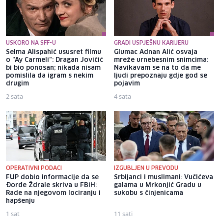
USKORO NA SFF-U
GRADI USPJEŠNU KARIJERU
Selma Alispahić ususret filmu
Glumac Adnan Alić osvaja
o "Ay Carmeli": Dragan Jovičić
mreže urnebesnim snimcima:
bi bio ponosan; nikada nisam
Navikavam se na to da me
pomislila da igram s nekim
ljudi prepoznaju gdje god se
drugim
pojavim
2 sata
4 sata
OPERATIVNI PODACI
IZGUBLJEN U PREVODU
FUP dobio informacije da se
Srbijanci i muslimani: Vučićeva
Đorđe Ždrale skriva u FBiH:
galama u Mrkonjić Gradu u
Rade na njegovom lociranju i
sukobu s činjenicama
hapšenju
1 sat
11 sati