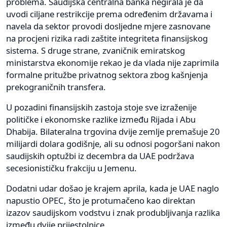
problema. Saudijska centralna banka negirala je da
uvodi ciljane restrikcije prema određenim državama i
navela da sektor provodi dosljedne mjere zasnovane
na procjeni rizika radi zaštite integriteta finansijskog
sistema. S druge strane, zvaničnik emiratskog
ministarstva ekonomije rekao je da vlada nije zaprimila
formalne pritužbe privatnog sektora zbog kašnjenja
prekograničnih transfera.
U pozadini finansijskih zastoja stoje sve izraženije
političke i ekonomske razlike između Rijada i Abu
Dhabija. Bilateralna trgovina dvije zemlje premašuje 20
milijardi dolara godišnje, ali su odnosi pogoršani nakon
saudijskih optužbi iz decembra da UAE podržava
secesionističku frakciju u Jemenu.
Dodatni udar došao je krajem aprila, kada je UAE naglo
napustio OPEC, što je protumačeno kao direktan
izazov saudijskom vodstvu i znak produbljivanja razlika
između dvije prijestolnice.