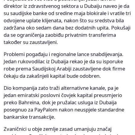
direktor iz zdravstvenog sektora u Dubaiju naveo je da
su saudijske banke od sredine maja blokirale i vratile tri
odvojene uplate klijenata, nakon što su sredstva bila
zadržana oko sedam dana bez dodatnih upita. Pokušaji
da se ograničenja zaobiđu privatnim transferima
također su zaustavljeni.
Problemi pogađaju i regionalne lance snabdijevanja.
Jedan rukovodilac iz Dubaija rekao je da su isporuke
robe prema Saudijskoj Arabiji zaustavljene dok firme
čekaju da zakašnjeli kapital bude odobren.
Dio kompanija zato traži alternativne kanale, pa je
jedan emiratski poslovni čovjek kapital preusmjerio
preko Bahreina, dok je pružalac usluga iz Dubaija
posegnuo za PayPalom nakon neuspjele standardne
bankarske transakcije.
Zvaničnici u obje zemlje zasad umanjuju značaj