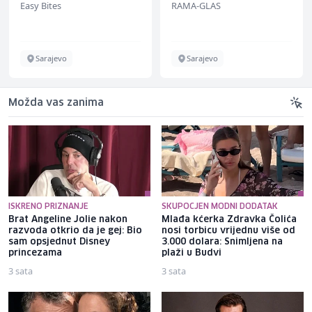
Easy Bites
RAMA-GLAS
ž)
Sarajevo
Sarajevo
Možda vas zanima
ISKRENO PRIZNANJE
SKUPOCJEN MODNI DODATAK
Brat Angeline Jolie nakon
Mlađa kćerka Zdravka Čolića
razvoda otkrio da je gej: Bio
nosi torbicu vrijednu više od
sam opsjednut Disney
3.000 dolara: Snimljena na
princezama
plaži u Budvi
3 sata
3 sata