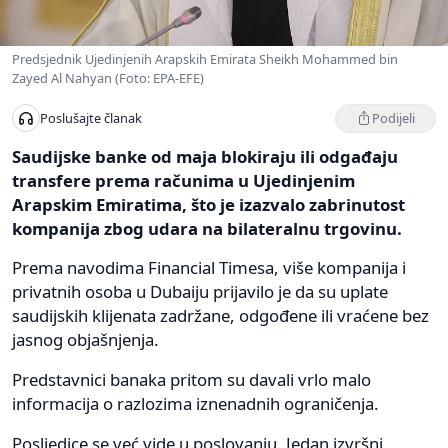
Predsjednik Ujedinjenih Arapskih Emirata Sheikh Mohammed bin
Zayed Al Nahyan (Foto: EPA-EFE)
Podijeli
Poslušajte članak
Saudijske banke od maja blokiraju ili odgađaju
transfere prema računima u Ujedinjenim
Arapskim Emiratima, što je izazvalo zabrinutost
kompanija zbog udara na bilateralnu trgovinu.
Prema navodima Financial Timesa, više kompanija i
privatnih osoba u Dubaiju prijavilo je da su uplate
saudijskih klijenata zadržane, odgođene ili vraćene bez
jasnog objašnjenja.
Predstavnici banaka pritom su davali vrlo malo
informacija o razlozima iznenadnih ograničenja.
Posljedice se već vide u poslovanju. Jedan izvršni