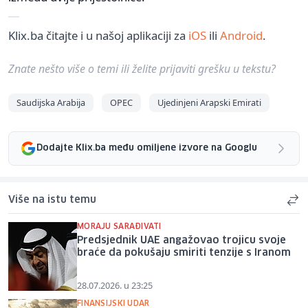
Klix.ba čitajte i u našoj aplikaciji za
iOS
ili
Android
.
Znate nešto više o temi ili želite prijaviti grešku u tekstu?
Saudijska Arabija
OPEC
Ujedinjeni Arapski Emirati
Dodajte Klix.ba među omiljene izvore na Googlu
Više na istu temu
MORAJU SARAĐIVATI
Predsjednik UAE angažovao trojicu svoje
braće da pokušaju smiriti tenzije s Iranom
28.07.2026. u 23:25
FINANSIJSKI UDAR