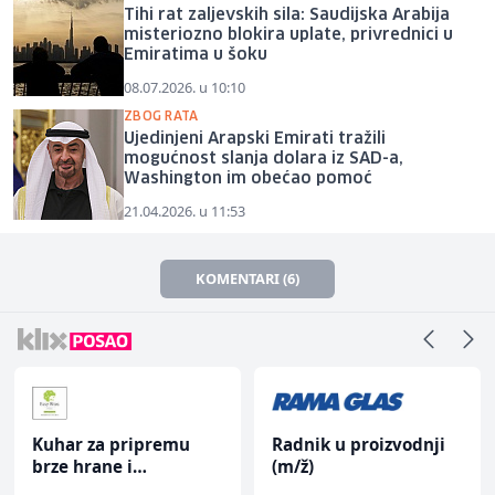
Tihi rat zaljevskih sila: Saudijska Arabija
misteriozno blokira uplate, privrednici u
Emiratima u šoku
08.07.2026. u 10:10
ZBOG RATA
Ujedinjeni Arapski Emirati tražili
mogućnost slanja dolara iz SAD-a,
Washington im obećao pomoć
21.04.2026. u 11:53
KOMENTARI (6)
Kuhar za pripremu
Radnik u proizvodnji
brze hrane i
(m/ž)
jednostavnih jela (m/