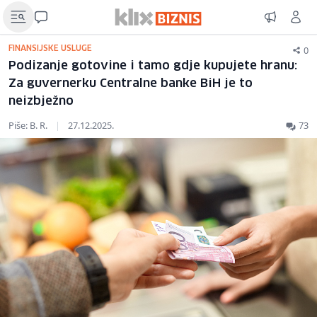
0
FINANSIJSKE USLUGE
Podizanje gotovine i tamo gdje kupujete hranu:
Za guvernerku Centralne banke BiH je to
neizbježno
Piše: B. R.
|
27.12.2025.
73