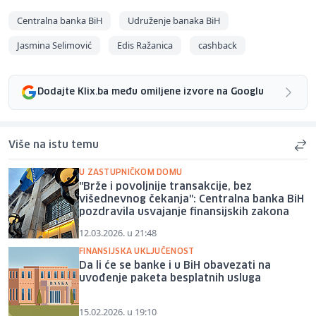
Centralna banka BiH
Udruženje banaka BiH
Jasmina Selimović
Edis Ražanica
cashback
Dodajte Klix.ba među omiljene izvore na Googlu
Više na istu temu
U ZASTUPNIČKOM DOMU
"Brže i povoljnije transakcije, bez
višednevnog čekanja": Centralna banka BiH
pozdravila usvajanje finansijskih zakona
12.03.2026. u 21:48
FINANSIJSKA UKLJUČENOST
Da li će se banke i u BiH obavezati na
uvođenje paketa besplatnih usluga
15.02.2026. u 19:10