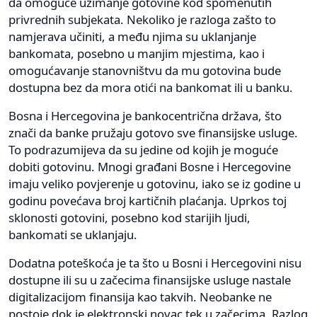
da omoguće uzimanje gotovine kod spomenutih
privrednih subjekata. Nekoliko je razloga zašto to
namjerava učiniti, a među njima su uklanjanje
bankomata, posebno u manjim mjestima, kao i
omogućavanje stanovništvu da mu gotovina bude
dostupna bez da mora otići na bankomat ili u banku.
Bosna i Hercegovina je bankocentrična država, što
znači da banke pružaju gotovo sve finansijske usluge.
To podrazumijeva da su jedine od kojih je moguće
dobiti gotovinu. Mnogi građani Bosne i Hercegovine
imaju veliko povjerenje u gotovinu, iako se iz godine u
godinu povećava broj kartičnih plaćanja. Uprkos toj
sklonosti gotovini, posebno kod starijih ljudi,
bankomati se uklanjaju.
Dodatna poteškoća je ta što u Bosni i Hercegovini nisu
dostupne ili su u začecima finansijske usluge nastale
digitalizacijom finansija kao takvih. Neobanke ne
postoje dok je elektronski novac tek u začecima. Razlog