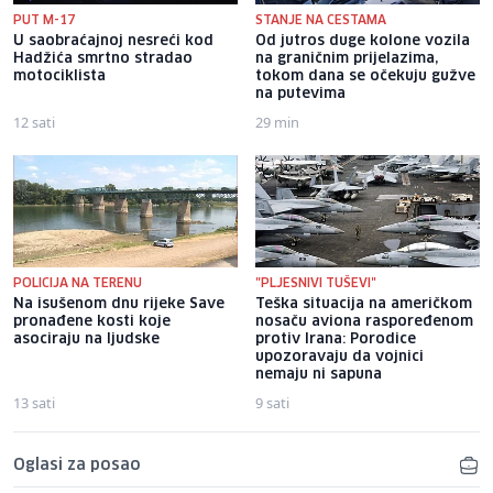
PUT M-17
STANJE NA CESTAMA
U saobraćajnoj nesreći kod
Od jutros duge kolone vozila
Hadžića smrtno stradao
na graničnim prijelazima,
motociklista
tokom dana se očekuju gužve
na putevima
12 sati
29 min
POLICIJA NA TERENU
"PLJESNIVI TUŠEVI"
Na isušenom dnu rijeke Save
Teška situacija na američkom
pronađene kosti koje
nosaču aviona raspoređenom
asociraju na ljudske
protiv Irana: Porodice
upozoravaju da vojnici
nemaju ni sapuna
13 sati
9 sati
Oglasi za posao