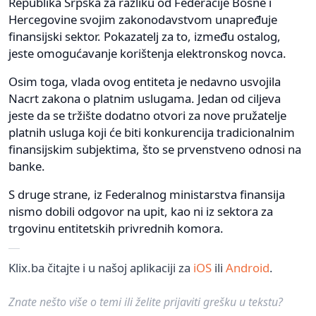
Republika Srpska za razliku od Federacije Bosne i
Hercegovine svojim zakonodavstvom unapređuje
finansijski sektor. Pokazatelj za to, između ostalog,
jeste omogućavanje korištenja elektronskog novca.
Osim toga, vlada ovog entiteta je nedavno usvojila
Nacrt zakona o platnim uslugama. Jedan od ciljeva
jeste da se tržište dodatno otvori za nove pružatelje
platnih usluga koji će biti konkurencija tradicionalnim
finansijskim subjektima, što se prvenstveno odnosi na
banke.
S druge strane, iz Federalnog ministarstva finansija
nismo dobili odgovor na upit, kao ni iz sektora za
trgovinu entitetskih privrednih komora.
Klix.ba čitajte i u našoj aplikaciji za
iOS
ili
Android
.
Znate nešto više o temi ili želite prijaviti grešku u tekstu?