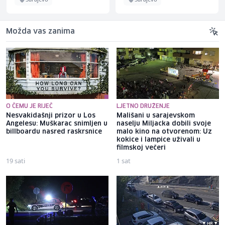
Možda vas zanima
O ČEMU JE RIJEČ
LJETNO DRUŽENJE
Nesvakidašnji prizor u Los
Mališani u sarajevskom
Angelesu: Muškarac snimljen u
naselju Miljacka dobili svoje
billboardu nasred raskrsnice
malo kino na otvorenom: Uz
kokice i lampice uživali u
filmskoj večeri
19 sati
1 sat