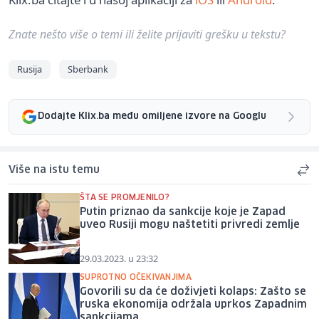
Znate nešto više o temi ili želite prijaviti grešku u tekstu?
Rusija
Sberbank
Dodajte Klix.ba među omiljene izvore na Googlu
Više na istu temu
ŠTA SE PROMJENILO?
Putin priznao da sankcije koje je Zapad
uveo Rusiji mogu naštetiti privredi zemlje
29.03.2023. u 23:32
SUPROTNO OČEKIVANJIMA
Govorili su da će doživjeti kolaps: Zašto se
ruska ekonomija održala uprkos Zapadnim
sankcijama