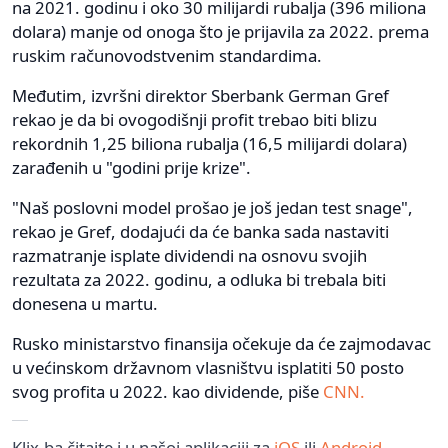
na 2021. godinu i oko 30 milijardi rubalja (396 miliona
dolara) manje od onoga što je prijavila za 2022. prema
ruskim računovodstvenim standardima.
Međutim, izvršni direktor Sberbank German Gref
rekao je da bi ovogodišnji profit trebao biti blizu
rekordnih 1,25 biliona rubalja (16,5 milijardi dolara)
zarađenih u "godini prije krize".
"Naš poslovni model prošao je još jedan test snage",
rekao je Gref, dodajući da će banka sada nastaviti
razmatranje isplate dividendi na osnovu svojih
rezultata za 2022. godinu, a odluka bi trebala biti
donesena u martu.
Rusko ministarstvo finansija očekuje da će zajmodavac
u većinskom državnom vlasništvu isplatiti 50 posto
svog profita u 2022. kao dividende, piše
CNN.
Klix.ba čitajte i u našoj aplikaciji za
iOS
ili
Android
.