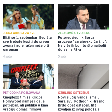
JEDNA ADRESA ZA SVE
ZELJKOVIĆ OTVORENO
Bliži se 1. septembar: Evo šta
Potpredsjednik Borca
sve trebate kupiti do prvog
prozvao "sarajevsku čaršiju":
zvona i gdje račun neće biti
Najviše ih boli to što najbolji
ogroman
dolazi iz RS-a
4 sata
5 sati
PET GODINA POSLOVANJA
OZBILJNO OŠTEĆENJE
Cineplexx tim za Klix.ba:
Novi slučaj vandalizma u
Hollywood nam je i dalje
Sarajevu: Pothodnik Hrasno
potreban, ali publiku u kina
Brdo opet oštećen, lift
vraćaju domaći filmovi
izvaljen iz svog položaja