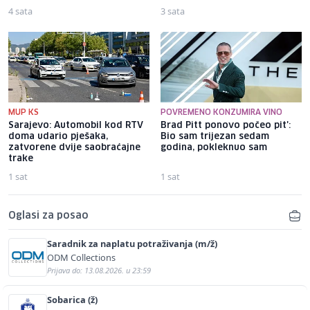
4 sata
3 sata
MUP KS
POVREMENO KONZUMIRA VINO
Sarajevo: Automobil kod RTV
Brad Pitt ponovo počeo pit':
doma udario pješaka,
Bio sam trijezan sedam
zatvorene dvije saobraćajne
godina, pokleknuo sam
trake
1 sat
1 sat
Oglasi za posao
Saradnik za naplatu potraživanja (m/ž)
ODM Collections
Prijava do: 13.08.2026. u 23:59
Sobarica (ž)