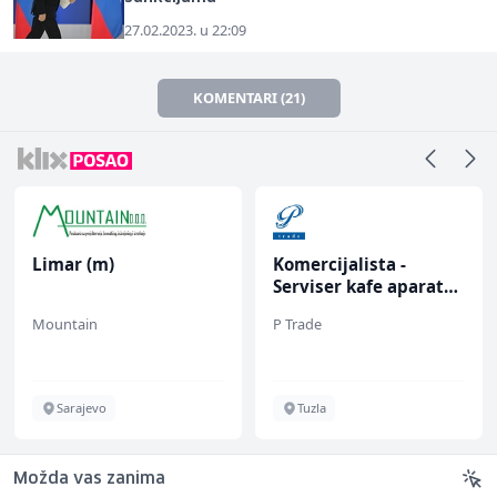
27.02.2023. u 22:09
KOMENTARI (21)
Limar (m)
Komercijalista -
Serviser kafe aparata
(m/ž)
Mountain
P Trade
Sarajevo
Tuzla
Možda vas zanima