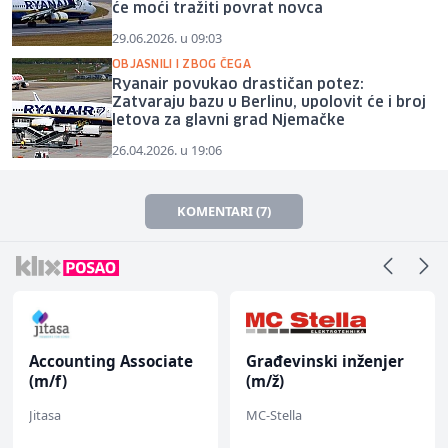
će moći tražiti povrat novca
29.06.2026. u 09:03
OBJASNILI I ZBOG ČEGA
Ryanair povukao drastičan potez:
Zatvaraju bazu u Berlinu, upolovit će i broj
letova za glavni grad Njemačke
26.04.2026. u 19:06
KOMENTARI (7)
Accounting Associate
Građevinski inženjer
(m/f)
(m/ž)
Jitasa
MC-Stella