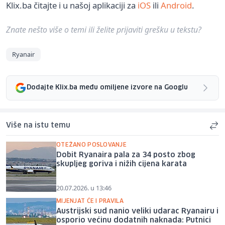
Klix.ba čitajte i u našoj aplikaciji za
iOS
ili
Android
.
Znate nešto više o temi ili želite prijaviti grešku u tekstu?
Ryanair
Dodajte Klix.ba među omiljene izvore na Googlu
Više na istu temu
OTEŽANO POSLOVANJE
Dobit Ryanaira pala za 34 posto zbog
skupljeg goriva i nižih cijena karata
20.07.2026. u 13:46
MIJENJAT ĆE I PRAVILA
Austrijski sud nanio veliki udarac Ryanairu i
osporio većinu dodatnih naknada: Putnici