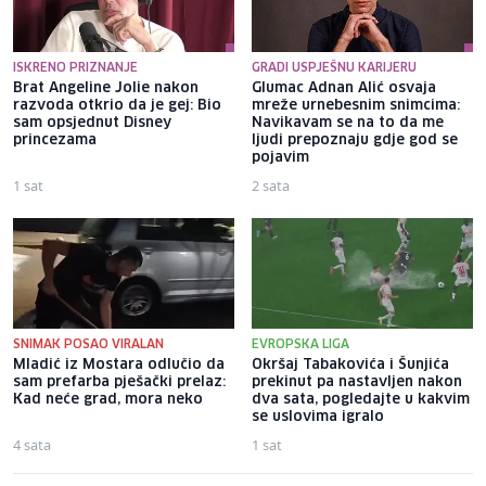
ISKRENO PRIZNANJE
GRADI USPJEŠNU KARIJERU
Brat Angeline Jolie nakon
Glumac Adnan Alić osvaja
razvoda otkrio da je gej: Bio
mreže urnebesnim snimcima:
sam opsjednut Disney
Navikavam se na to da me
princezama
ljudi prepoznaju gdje god se
pojavim
1 sat
2 sata
SNIMAK POSAO VIRALAN
EVROPSKA LIGA
Mladić iz Mostara odlučio da
Okršaj Tabakovića i Šunjića
sam prefarba pješački prelaz:
prekinut pa nastavljen nakon
Kad neće grad, mora neko
dva sata, pogledajte u kakvim
se uslovima igralo
4 sata
1 sat