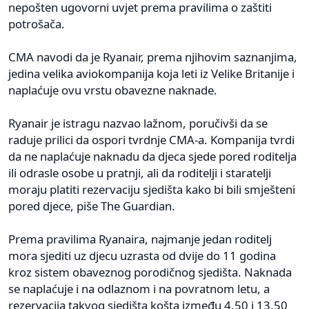
nepošten ugovorni uvjet prema pravilima o zaštiti
potrošača.
CMA navodi da je Ryanair, prema njihovim saznanjima,
jedina velika aviokompanija koja leti iz Velike Britanije i
naplaćuje ovu vrstu obavezne naknade.
Ryanair je istragu nazvao lažnom, poručivši da se
raduje prilici da ospori tvrdnje CMA-a. Kompanija tvrdi
da ne naplaćuje naknadu da djeca sjede pored roditelja
ili odrasle osobe u pratnji, ali da roditelji i staratelji
moraju platiti rezervaciju sjedišta kako bi bili smješteni
pored djece, piše The Guardian.
Prema pravilima Ryanaira, najmanje jedan roditelj
mora sjediti uz djecu uzrasta od dvije do 11 godina
kroz sistem obaveznog porodičnog sjedišta. Naknada
se naplaćuje i na odlaznom i na povratnom letu, a
rezervacija takvog sjedišta košta između 4,50 i 13,50