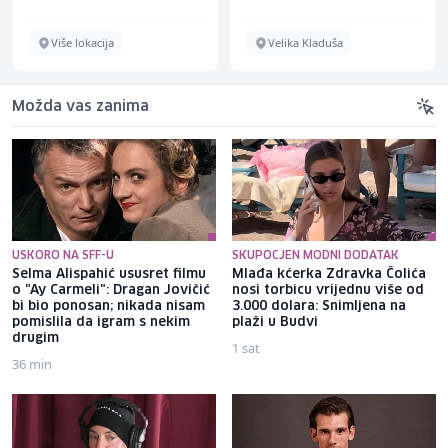
Više lokacija
Velika Kladuša
Možda vas zanima
USKORO NA SFF-U
SKUPOCJEN MODNI DODATAK
Selma Alispahić ususret filmu
Mlađa kćerka Zdravka Čolića
o "Ay Carmeli": Dragan Jovičić
nosi torbicu vrijednu više od
bi bio ponosan; nikada nisam
3.000 dolara: Snimljena na
pomislila da igram s nekim
plaži u Budvi
drugim
1 sat
36 min