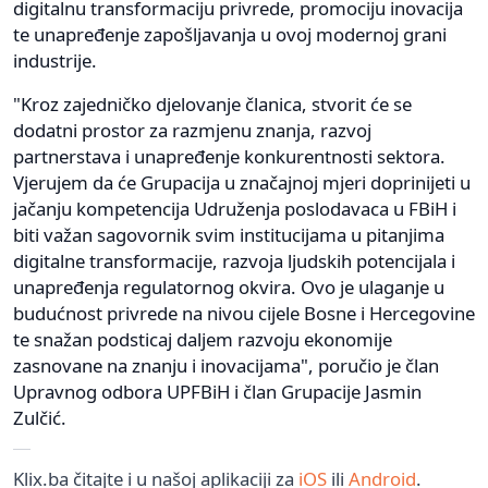
digitalnu transformaciju privrede, promociju inovacija
te unapređenje zapošljavanja u ovoj modernoj grani
industrije.
"Kroz zajedničko djelovanje članica, stvorit će se
dodatni prostor za razmjenu znanja, razvoj
partnerstava i unapređenje konkurentnosti sektora.
Vjerujem da će Grupacija u značajnoj mjeri doprinijeti u
jačanju kompetencija Udruženja poslodavaca u FBiH i
biti važan sagovornik svim institucijama u pitanjima
digitalne transformacije, razvoja ljudskih potencijala i
unapređenja regulatornog okvira. Ovo je ulaganje u
budućnost privrede na nivou cijele Bosne i Hercegovine
te snažan podsticaj daljem razvoju ekonomije
zasnovane na znanju i inovacijama", poručio je član
Upravnog odbora UPFBiH i član Grupacije Jasmin
Zulčić.
Klix.ba čitajte i u našoj aplikaciji za
iOS
ili
Android
.