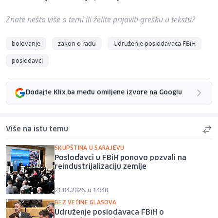
Znate nešto više o temi ili želite prijaviti grešku u tekstu?
bolovanje
zakon o radu
Udruženje poslodavaca FBiH
poslodavci
Dodajte Klix.ba među omiljene izvore na Googlu
Više na istu temu
SKUPŠTINA U SARAJEVU
Poslodavci u FBiH ponovo pozvali na
reindustrijalizaciju zemlje
21.04.2026. u 14:48
BEZ VEĆINE GLASOVA
Udruženje poslodavaca FBiH o