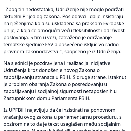
"Zbog tih nedostataka, Udruženje nije moglo podržati
aktuelni Prijedlog zakona. Poslodavci i dalje insistiraju
na rješenjima koja su usklađena sa praksom Evropske
unije, a koja će omogućiti veću fleksibilnost i održivost
poslovanja. S tim u vezi, zatraženo je održavanje
tematske sjednice ESV-a posvećene isključivo radno-
pravnom zakonodavstvu", saopćeno je iz Udruženja.
Na sjednici je pozdravljena i realizacija inicijative
Udruženja kroz donošenje novog Zakona o
zapošljavanju stranaca u FBiH. S druge strane, istaknut
je problem obaranja Zakona o posredovanju u
zapošljavanju i socijalnoj sigurnosti nezaposlenih u
Zastupničkom domu Parlamenta FBiH.
Iz UPFBiH najavljuju da će inzistirati na ponovnom
vraćanju ovog zakona u parlamentarnu proceduru, s
obzirom na to da je tekst usaglašen među socijalnim
partnerima. Njegov ključni cilj je razdvajanje evidencija