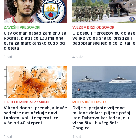
ZAVRŠNI PREGOVORI
VJEŽBA BRZI ODGOVOR
City odmah našao zamjenu za
U Bosnu i Hercegovinu dolaze
Rodrija, platit će 130 miliona
velike vojne snage, pristižu i
eura za marokansko čudo od
padobranske jedinice iz Italije
djeteta
1 sat
4 sata
LJETO U PUNOM ZAMAHU
PLUTAJUĆI LUKSUZ
Vikend donosi predah, a iduće
Dvije superjahte vrijedne
sedmice nas očekuje novi
milione dolara plijene pažnju
toplotni val i temperature
kod Dubrovnika: Jedna je u
više od 40 stepeni
vlasništvu bivšeg šefa
Googlea
1 sat
1 sat