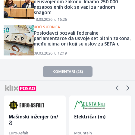
neusvojenom zakonu: Imamo 250.000
nezaposlenih dok se vapi za radnom
snagom
13.03.2026. u 16:26
UOČI SJEDNICA
Poslodavci pozvali federalne
parlamentarce da usvoje set bitnih zakona,
među njima oni koji su uslov za SEPA-u
09.03.2026. u 12:19
KOMENTARI (28)
Mašinski inženjer (m/
Električar (m)
ž)
Euro-Asfalt
Mountain