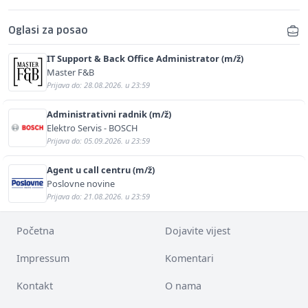
Oglasi za posao
IT Support & Back Office Administrator (m/ž)
Master F&B
Prijava do: 28.08.2026. u 23:59
Administrativni radnik (m/ž)
Elektro Servis - BOSCH
Prijava do: 05.09.2026. u 23:59
Agent u call centru (m/ž)
Poslovne novine
Prijava do: 21.08.2026. u 23:59
Početna
Dojavite vijest
Impressum
Komentari
Kontakt
O nama