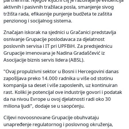
aktivnih i pasivnih tražilaca posla, smanjenje sivog
tržišta rada, efikasnije punjenje budžeta te zaštita
penzionog i socijalnog sistema.
Značajan iskorak na sjednici u Gračanici predstavlja
osnivanje Grupacije poslodavaca za djelatnost
poslovnih servisa i IT pri UPFBiH. Za predsjednicu
Grupacije imenovana je Nadina Gradaščević iz
Asocijacije biznis servis lidera (ABSL).
"Ovaj propulzivni sektor u Bosni i Hercegovini danas
zapošljava preko 14.000 radnika u više od stotinu
kompanija sa deset i više zaposlenih, uz kontinuiran
rast. Koliki je potencijal ove industrije govori i podatak
da na nivou Evrope u ovoj djelatnosti radi oko 30
miliona ljudi", dodaje se u saopćenju.
Ciljevi novoosnovane Grupacije obuhvataju
unapređenje regulatornog i poslovnog okruženja,