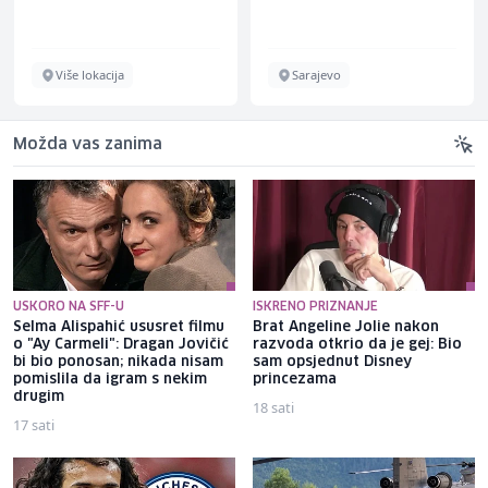
Više lokacija
Sarajevo
Možda vas zanima
USKORO NA SFF-U
ISKRENO PRIZNANJE
Selma Alispahić ususret filmu
Brat Angeline Jolie nakon
o "Ay Carmeli": Dragan Jovičić
razvoda otkrio da je gej: Bio
bi bio ponosan; nikada nisam
sam opsjednut Disney
pomislila da igram s nekim
princezama
drugim
18 sati
17 sati