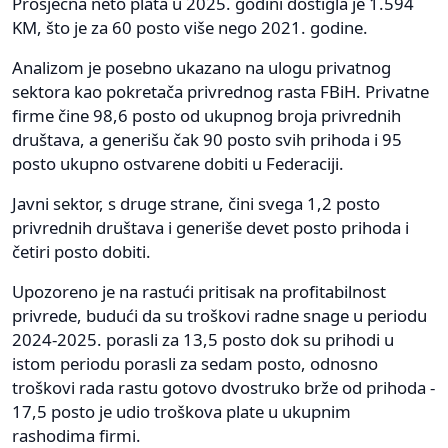
Prosječna neto plata u 2025. godini dostigla je 1.594
KM, što je za 60 posto više nego 2021. godine.
Analizom je posebno ukazano na ulogu privatnog
sektora kao pokretača privrednog rasta FBiH. Privatne
firme čine 98,6 posto od ukupnog broja privrednih
društava, a generišu čak 90 posto svih prihoda i 95
posto ukupno ostvarene dobiti u Federaciji.
Javni sektor, s druge strane, čini svega 1,2 posto
privrednih društava i generiše devet posto prihoda i
četiri posto dobiti.
Upozoreno je na rastući pritisak na profitabilnost
privrede, budući da su troškovi radne snage u periodu
2024-2025. porasli za 13,5 posto dok su prihodi u
istom periodu porasli za sedam posto, odnosno
troškovi rada rastu gotovo dvostruko brže od prihoda -
17,5 posto je udio troškova plate u ukupnim
rashodima firmi.