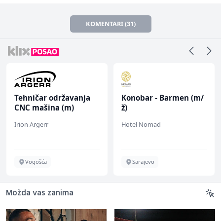
KOMENTARI (31)
Tehničar održavanja
Konobar - Barmen (m/
CNC mašina (m)
ž)
Irion Argerr
Hotel Nomad
Vogošća
Sarajevo
Možda vas zanima