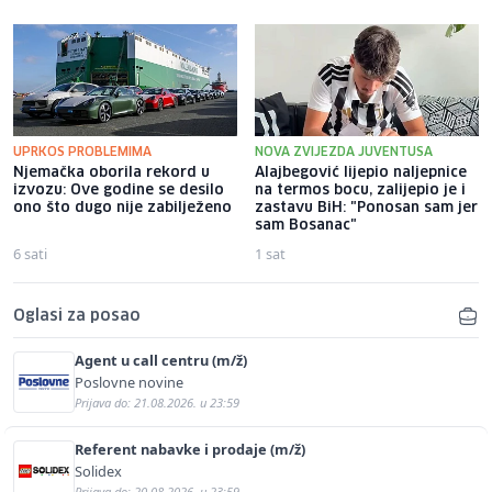
UPRKOS PROBLEMIMA
NOVA ZVIJEZDA JUVENTUSA
Njemačka oborila rekord u
Alajbegović lijepio naljepnice
izvozu: Ove godine se desilo
na termos bocu, zalijepio je i
ono što dugo nije zabilježeno
zastavu BiH: "Ponosan sam jer
sam Bosanac"
6 sati
1 sat
Oglasi za posao
Agent u call centru (m/ž)
Poslovne novine
Prijava do: 21.08.2026. u 23:59
Referent nabavke i prodaje (m/ž)
Solidex
Prijava do: 20.08.2026. u 23:59