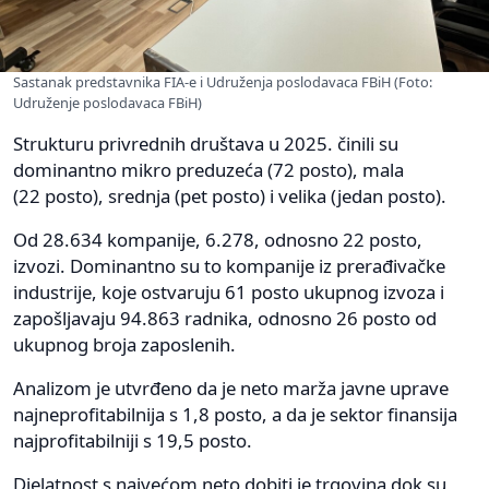
Sastanak predstavnika FIA-e i Udruženja poslodavaca FBiH (Foto:
Udruženje poslodavaca FBiH)
Strukturu privrednih društava u 2025. činili su
dominantno mikro preduzeća (72 posto), mala
(22 posto), srednja (pet posto) i velika (jedan posto).
Od 28.634 kompanije, 6.278, odnosno 22 posto,
izvozi. Dominantno su to kompanije iz prerađivačke
industrije, koje ostvaruju 61 posto ukupnog izvoza i
zapošljavaju 94.863 radnika, odnosno 26 posto od
ukupnog broja zaposlenih.
Analizom je utvrđeno da je neto marža javne uprave
najneprofitabilnija s 1,8 posto, a da je sektor finansija
najprofitabilniji s 19,5 posto.
Djelatnost s najvećom neto dobiti je trgovina dok su