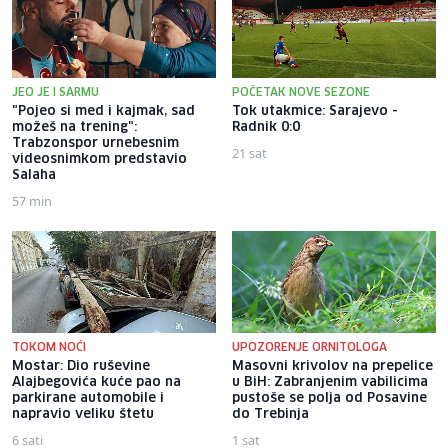
JEO JE I SARMU
POČETAK NOVE SEZONE
"Pojeo si med i kajmak, sad
Tok utakmice: Sarajevo -
možeš na trening":
Radnik 0:0
Trabzonspor urnebesnim
21 sat
videosnimkom predstavio
Salaha
57 min
TOKOM NOĆI
UPOZORENJE ORNITOLOGA
Mostar: Dio ruševine
Masovni krivolov na prepelice
Alajbegovića kuće pao na
u BiH: Zabranjenim vabilicima
parkirane automobile i
pustoše se polja od Posavine
napravio veliku štetu
do Trebinja
6 sati
1 sat