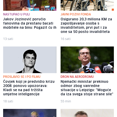
NASTUPAO U PULI
JAVNI POZIVI FONDA
Jakov Jozinović poručio
Osigurano 20,3 miliona KM za
fanovima da prestanu bacati
zapošljavanje osoba s
mobitele na binu: Pogazit ću ih
invaliditetom, prvi put i za
one sa 50 posto invaliditeta
13 sati
16 sati
PROSLAVIO SE I PO FILMU
DRON NA AERODROMU
Čovjek koji je predvidio krizu
Njemački ministar prekinuo
2008. ponovo upozorava:
odmor zbog vanredne
Kladi se na pad tržišta
situacije u Leipzigu: "Moguće
umjetne inteligencije
da iza svega stoje strane sile"
18 sati
55 min