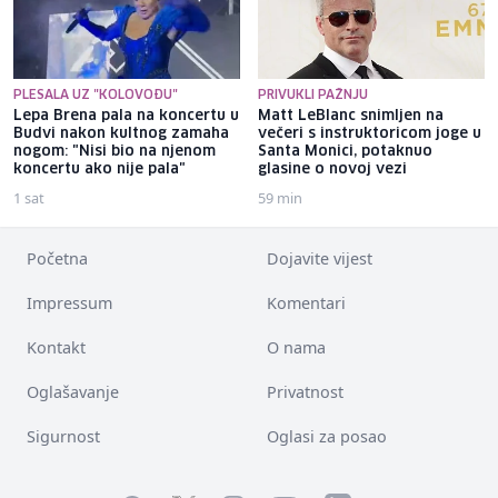
PLESALA UZ "KOLOVOĐU"
PRIVUKLI PAŽNJU
Lepa Brena pala na koncertu u
Matt LeBlanc snimljen na
Budvi nakon kultnog zamaha
večeri s instruktoricom joge u
nogom: "Nisi bio na njenom
Santa Monici, potaknuo
koncertu ako nije pala"
glasine o novoj vezi
1 sat
59 min
Početna
Dojavite vijest
Impressum
Komentari
Kontakt
O nama
Oglašavanje
Privatnost
Sigurnost
Oglasi za posao