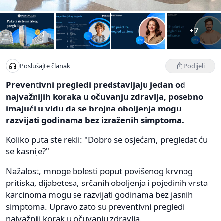
+7
Podijeli
Poslušajte članak
Preventivni pregledi predstavljaju jedan od
najvažnijih koraka u očuvanju zdravlja, posebno
imajući u vidu da se brojna oboljenja mogu
razvijati godinama bez izraženih simptoma.
Koliko puta ste rekli: "Dobro se osjećam, pregledat ću
se kasnije?"
Nažalost, mnoge bolesti poput povišenog krvnog
pritiska, dijabetesa, srčanih oboljenja i pojedinih vrsta
karcinoma mogu se razvijati godinama bez jasnih
simptoma. Upravo zato su preventivni pregledi
najvažniji korak u očuvanju zdravlja.