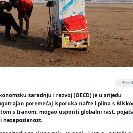
Podi
konomsku saradnju i razvoj (OECD) je u srijedu
ugotrajan poremećaj isporuka nafte i plina s Blisko
atom s Iranom, mogao usporiti globalni rast, pojača
ti nezaposlenost.