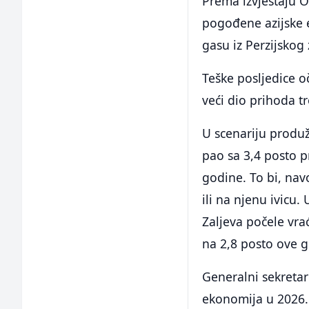
Prema izvještaju O
pogođene azijske e
gasu iz Perzijskog 
Teške posljedice o
veći dio prihoda t
U scenariju produ
pao sa 3,4 posto p
godine. To bi, nav
ili na njenu ivicu.
Zaljeva počele vra
na 2,8 posto ove g
Generalni sekreta
ekonomija u 2026. 