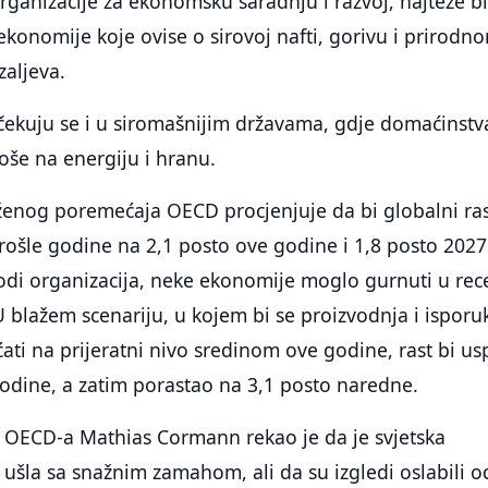
rganizacije za ekonomsku saradnju i razvoj, najteže bi
konomije koje ovise o sirovoj nafti, gorivu i prirodn
zaljeva.
čekuju se i u siromašnijim državama, gdje domaćinstv
roše na energiju i hranu.
ženog poremećaja OECD procjenjuje da bi globalni ra
rošle godine na 2,1 posto ove godine i 1,8 posto 2027
odi organizacija, neke ekonomije moglo gurnuti u rec
 U blažem scenariju, u kojem bi se proizvodnja i isporu
ćati na prijeratni nivo sredinom ove godine, rast bi us
odine, a zatim porastao na 3,1 posto naredne.
r OECD-a Mathias Cormann rekao je da je svjetska
ušla sa snažnim zamahom, ali da su izgledi oslabili o