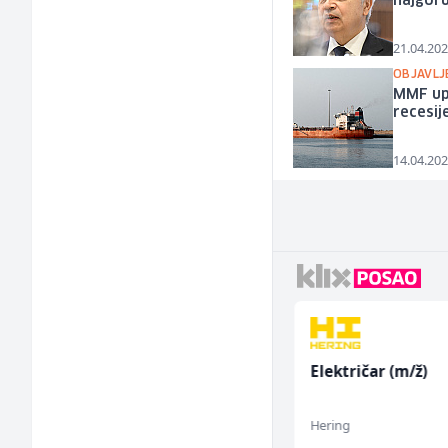
najgoru
21.04.202
OBJAVLJ
MMF upo
recesij
14.04.202
Hostesa (ž)
Električar (m/ž)
Bosnian House Restaurant
Hering