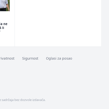
da ne
 li
?
rivatnost
Sigurnost
Oglasi za posao
 sadržaja bez dozvole izdavača.