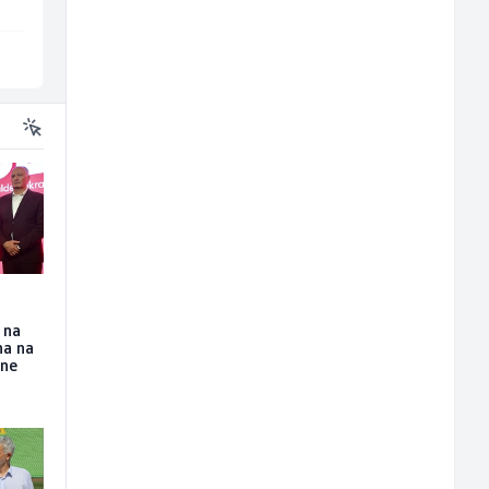
Sarajevo
Sarajevo
 na
na na
ine