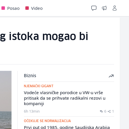
Posao
Video
og istoka mogao bi
Biznis
NJEMAČKI GIGANT
Vodeće vlasničke porodice u VW-u vrše
pritisak da se prihvate radikalni rezovi u
kompaniji
6h 13min
6
1
OČEKUJE SE NORMALIZACIJA
Prvi put od 1985. godine Saudijska Arabija