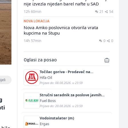
nije izvezla nijedan barel nafte u SAD
12h 60min
21
54
NOVA LOKACIJA
Nova Amko poslovnica otvorila vrata
kupcima na Stupu
14h 57min
0
0
Oglasi za posao
Točilac goriva - Prodavač na
benzinskoj pumpi (m/ž)
Hifa-Oil
jeli
Prijava do: 08.08.2026. u 23:59
Stručni saradnik za poslove javnih
g
nabavki (m/ž)
Fuel Boss
Prijava do: 20.08.2026. u 23:59
ti
Vodoinstalater (m)
Ergas