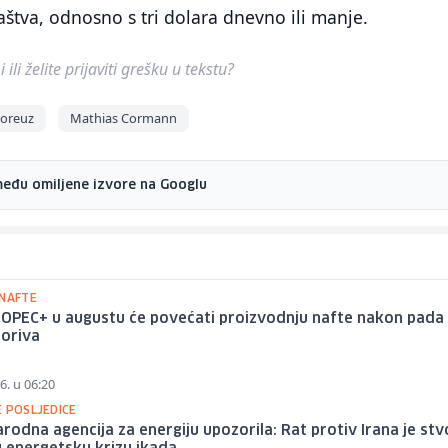
tva, odnosno s tri dolara dnevno ili manje.
ili želite prijaviti grešku u tekstu?
oreuz
Mathias Cormann
među omiljene izvore na Googlu
 NAFTE
 OPEC+ u augustu će povećati proizvodnju nafte nakon pada
goriva
6. u 06:20
E POSLJEDICE
odna agencija za energiju upozorila: Rat protiv Irana je stv