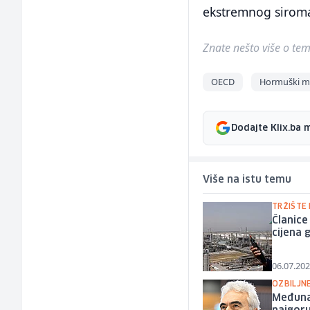
ekstremnog siromaš
Znate nešto više o temi 
OECD
Hormuški m
Dodajte Klix.ba 
Više na istu temu
TRŽIŠTE
Članice
cijena 
06.07.202
OZBILJN
Međunar