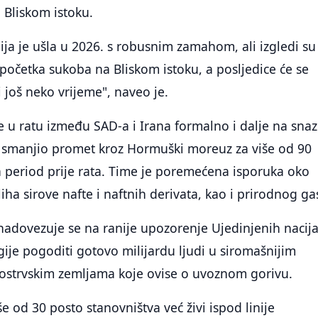
 Bliskom istoku.
a je ušla u 2026. s robusnim zamahom, ali izgledi su
 početka sukoba na Bliskom istoku, a posljedice će se
i još neko vrijeme", naveo je.
re u ratu između SAD-a i Irana formalno i dalje na snaz
je smanjio promet kroz Hormuški moreuz za više od 90
 period prije rata. Time je poremećena isporuka oko
liha sirove nafte i naftnih derivata, kao i prirodnog ga
nadovezuje se na ranije upozorenje Ujedinjenih nacij
rgije pogoditi gotovo milijardu ljudi u siromašnijim
ostrvskim zemljama koje ovise o uvoznom gorivu.
e od 30 posto stanovništva već živi ispod linije