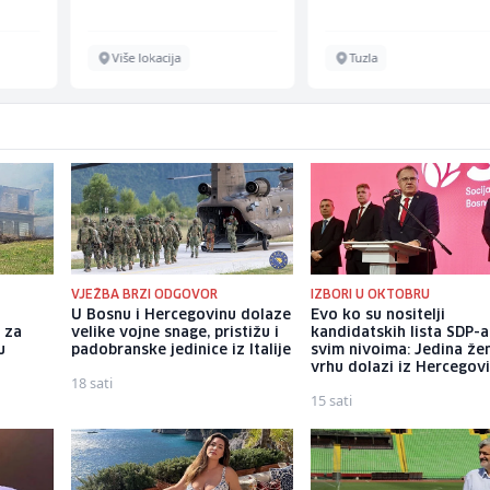
Više lokacija
Tuzla
VJEŽBA BRZI ODGOVOR
IZBORI U OKTOBRU
U Bosnu i Hercegovinu dolaze
Evo ko su nositelji
 za
velike vojne snage, pristižu i
kandidatskih lista SDP-a
u
padobranske jedinice iz Italije
svim nivoima: Jedina že
vrhu dolazi iz Hercegov
18 sati
15 sati