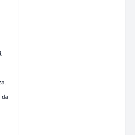
i,
sa.
a da