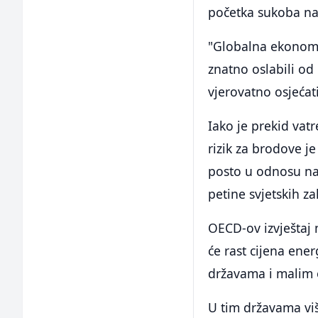
početka sukoba na
"Globalna ekonomij
znatno oslabili od
vjerovatno osjećat
Iako je prekid vat
rizik za brodove 
posto u odnosu na
petine svjetskih za
OECD-ov izvještaj 
će rast cijena ene
državama i malim 
U tim državama viš