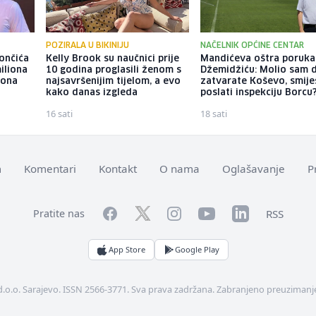
POZIRALA U BIKINIJU
NAČELNIK OPĆINE CENTAR
ončića
Kelly Brook su naučnici prije
Mandićeva oštra poruka
iliona
10 godina proglasili ženom s
Džemidžiću: Molio sam 
iona
najsavršenijim tijelom, a evo
zatvarate Koševo, smiješ
kako danas izgleda
poslati inspekciju Borcu
16 sati
18 sati
m
Komentari
Kontakt
O nama
Oglašavanje
P
Facebook
YouTube
LinkedIn
Twitter
Instagram
RSS
Pratite nas
App Store
Google Play
d.o.o. Sarajevo. ISSN 2566-3771. Sva prava zadržana. Zabranjeno preuzimanje