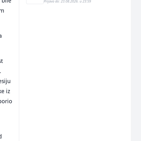
 bile
Prijava do: 23.08.2026. u 23:59
om
a
st
.
esiju
ke iz
porio
d