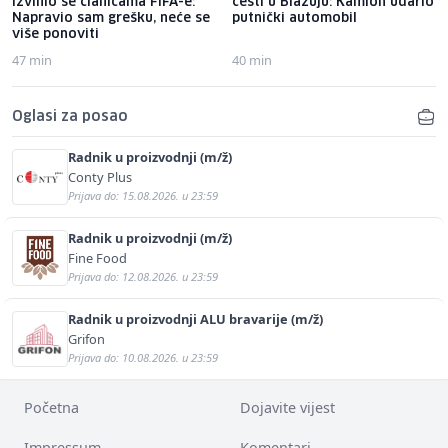
izvinio se članicama FIFA-e:
cesti u Blažuju: Kamion udario
Napravio sam grešku, neće se
putnički automobil
više ponoviti
47 min
40 min
Oglasi za posao
Radnik u proizvodnji (m/ž)
Conty Plus
Prijava do: 15.08.2026. u 23:59
Radnik u proizvodnji (m/ž)
Fine Food
Prijava do: 12.08.2026. u 23:59
Radnik u proizvodnji ALU bravarije (m/ž)
Grifon
Prijava do: 10.08.2026. u 23:59
Početna
Dojavite vijest
Impressum
Komentari