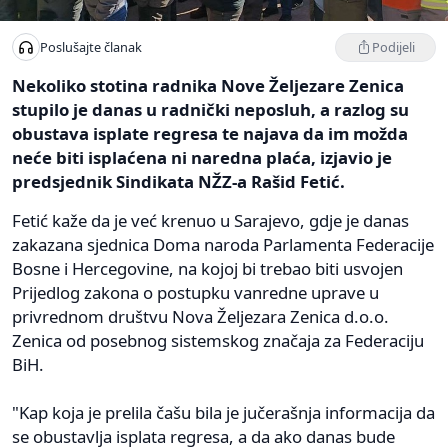
Podijeli
Poslušajte članak
Nekoliko stotina radnika Nove Željezare Zenica
stupilo je danas u radnički neposluh, a razlog su
obustava isplate regresa te najava da im možda
neće biti isplaćena ni naredna plaća, izjavio je
predsjednik Sindikata NŽZ-a Rašid Fetić.
Fetić kaže da je već krenuo u Sarajevo, gdje je danas
zakazana sjednica Doma naroda Parlamenta Federacije
Bosne i Hercegovine, na kojoj bi trebao biti usvojen
Prijedlog zakona o postupku vanredne uprave u
privrednom društvu Nova Željezara Zenica d.o.o.
Zenica od posebnog sistemskog značaja za Federaciju
BiH.
"Kap koja je prelila čašu bila je jučerašnja informacija da
se obustavlja isplata regresa, a da ako danas bude