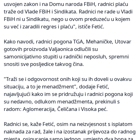
usvojen zakon i na Domu naroda FBiH, radnici plaću
traže od Vlade FBiH i Sindikata. Radnici ne rade u Vladi
FBiH ni u Sindikatu, nego u ovom preduzeću u kojem
su već i zaradili regres i plaću", ističe Fetić.
Kako navodi, radnici pogona TGA, Mehaničke, Utovar
gotovih proizvoda Valjaonica odlučili su
samonicijativno stupiti u radnički neposluh, spremni
snositi sve posljedice takvog čina.
"Traži se i odgovornost onih koji su ih doveli u ovakvu
situaciju, a to je menadžment", dodaje Fetić,
najavljujući kako im se pridružuju i radnici pogona koji
su nedavno, odlukom menadžmenta, prekinuli s
radom: Aglomeracija, Čeličana i Visoka peć.
Radnici se, kaže Fetić, osim na neizvjesnost s isplatom
naknada za rad, žale i na izostanak prijevoza do radnog
mjesta, osiguranje samo jednog, umjesto dva bona za