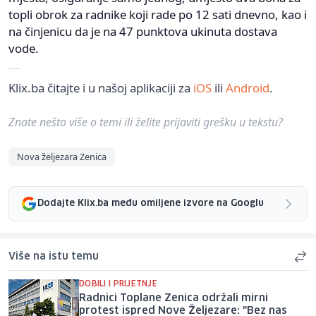
topli obrok za radnike koji rade po 12 sati dnevno, kao i
na činjenicu da je na 47 punktova ukinuta dostava
vode.
Klix.ba čitajte i u našoj aplikaciji za
iOS
ili
Android
.
Znate nešto više o temi ili želite prijaviti grešku u tekstu?
Nova željezara Zenica
Dodajte Klix.ba među omiljene izvore na Googlu
Više na istu temu
DOBILI I PRIJETNJE
Radnici Toplane Zenica održali mirni
protest ispred Nove Željezare: "Bez nas