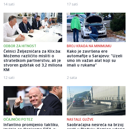
14 sati
17 sati
ODBOR ZA HITNOST
BROJ KRAĐA NA MINIMUMU
Čelnici Željezničara za Klix.ba:
Kako je završena ere
Možemo različito misliti o
automafije u Sarajevu: "Uzeli
strateškom partnerstvu, ali je
smo im važan alat koji su
stvoren gubitak od 3,2 miliona
imali u rukama"
KM
12 sati
2 sata
OČAJNIČKI POTEZ
NASTALE GUŽVE
Infantino promijenio taktiku,
Saobraćajna nesreća na brzoj