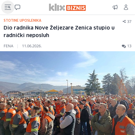
37
STOTINE UPOSLENIKA
Dio radnika Nove Željezare Zenica stupio u
radnički neposluh
FENA
|
11.06.2026.
13