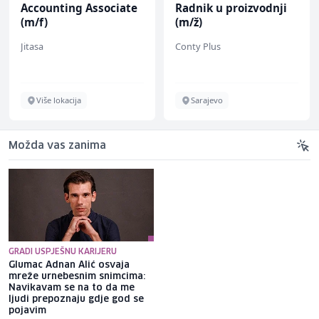
Accounting Associate
Radnik u proizvodnji
(m/f)
(m/ž)
Jitasa
Conty Plus
Više lokacija
Sarajevo
Možda vas zanima
GRADI USPJEŠNU KARIJERU
Glumac Adnan Alić osvaja
Brat Angeline Jolie nakon
mreže urnebesnim snimcima:
razvoda otkrio da je gej: Bio
Navikavam se na to da me
sam opsjednut Disney
ljudi prepoznaju gdje god se
princezama
pojavim