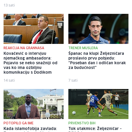
13 sati
9 sati
REAKCIJA NA GRANNASA
TRENER MUSLERA
Kovačević o intervjuu
Španac na klupi Željezničara
njemačkog ambasadora:
proslavio prvu pobjedu:
Pojavio se neko snažniji od
"Poseban dan i odličan korak
vas ko ima ozbiljnu
za budućnost"
komunikaciju s Dodikom
14 sati
7 sati
POTOPILO GA IME
PRVENSTVO BIH
Kada islamofobija zavlada:
Tok utakmice: Željezničar -