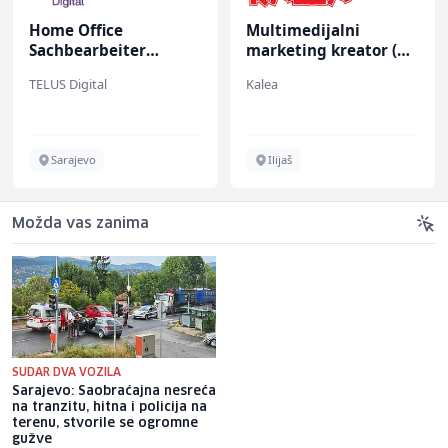
Home Office
Multimedijalni
Sachbearbeiter
marketing kreator (m/
(m/w/d) für einen
ž)
TELUS Digital
Kalea
bekannten deutschen
Energieversorger
Sarajevo
Ilijaš
Možda vas zanima
SUDAR DVA VOZILA
Sarajevo: Saobraćajna nesreća
Predrag Kojović: Dragan Čović
na tranzitu, hitna i policija na
je hohštapler, zakoni se ne
terenu, stvorile se ogromne
sprovode jer BiH nema
gužve
praktični suverenitet