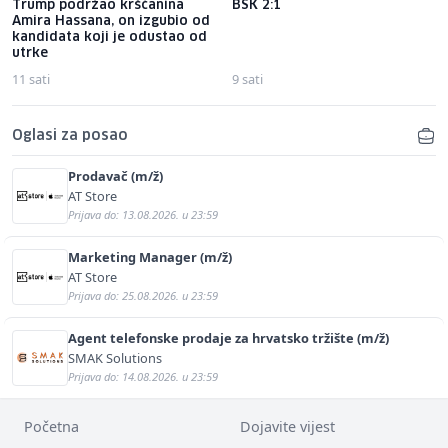
Trump podržao kršćanina
BSK 2:1
Amira Hassana, on izgubio od
kandidata koji je odustao od
utrke
11 sati
9 sati
Oglasi za posao
Prodavač (m/ž)
AT Store
Prijava do: 13.08.2026. u 23:59
Marketing Manager (m/ž)
AT Store
Prijava do: 25.08.2026. u 23:59
Agent telefonske prodaje za hrvatsko tržište (m/ž)
SMAK Solutions
Prijava do: 14.08.2026. u 23:59
Početna
Dojavite vijest