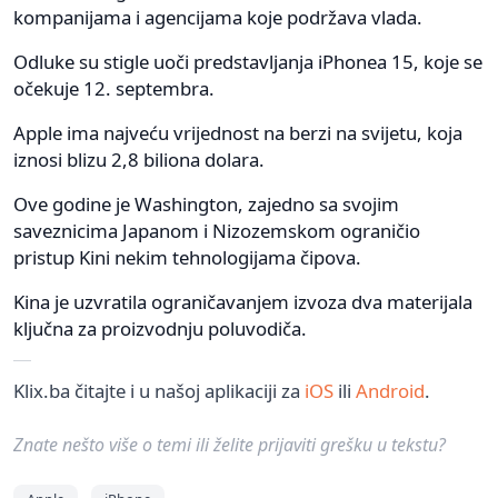
kompanijama i agencijama koje podržava vlada.
Odluke su stigle uoči predstavljanja iPhonea 15, koje se
očekuje 12. septembra.
Apple ima najveću vrijednost na berzi na svijetu, koja
iznosi blizu 2,8 biliona dolara.
Ove godine je Washington, zajedno sa svojim
saveznicima Japanom i Nizozemskom ograničio
pristup Kini nekim tehnologijama čipova.
Kina je uzvratila ograničavanjem izvoza dva materijala
ključna za proizvodnju poluvodiča.
Klix.ba čitajte i u našoj aplikaciji za
iOS
ili
Android
.
Znate nešto više o temi ili želite prijaviti grešku u tekstu?