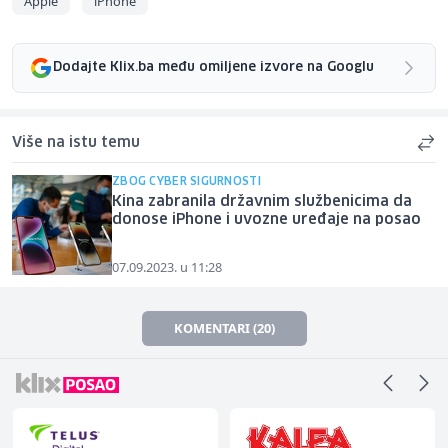
Apple
iPhone
Dodajte Klix.ba među omiljene izvore na Googlu
Više na istu temu
ZBOG CYBER SIGURNOSTI
Kina zabranila državnim službenicima da
donose iPhone i uvozne uređaje na posao
07.09.2023. u 11:28
KOMENTARI (20)