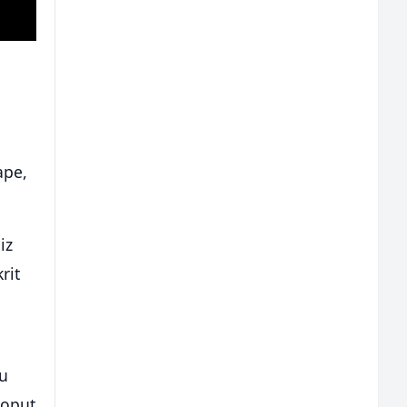
ape,
iz
rit
ju
poput