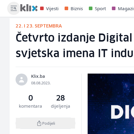
Vijesti
Biznis
Sport
Magazi
22. I 23. SEPTEMBRA
Četvrto izdanje Digita
svjetska imena IT indu
Klix.ba
08.08.2023.
0
28
komentara
dijeljenja
Podijeli