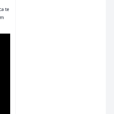
ca te
im