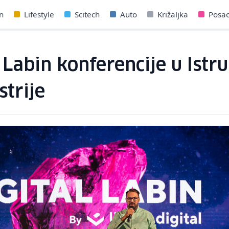
n
Lifestyle
Scitech
Auto
Križaljka
Posa
l Labin konferencije u Ist
strije