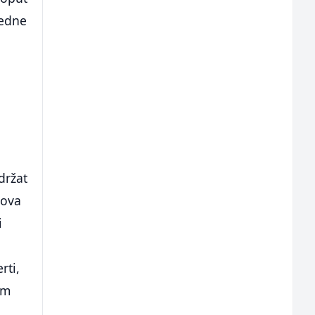
ledne
držat
mova
i
rti,
am