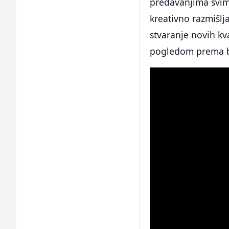
predavanjima svim
kreativno razmišlja
stvaranje novih kva
pogledom prema b