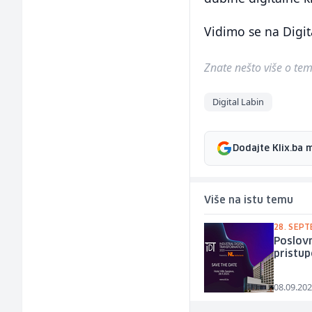
Vidimo se na Digit
Znate nešto više o temi 
Digital Labin
Dodajte Klix.ba 
Više na istu temu
28. SEP
Poslovn
pristup
08.09.202