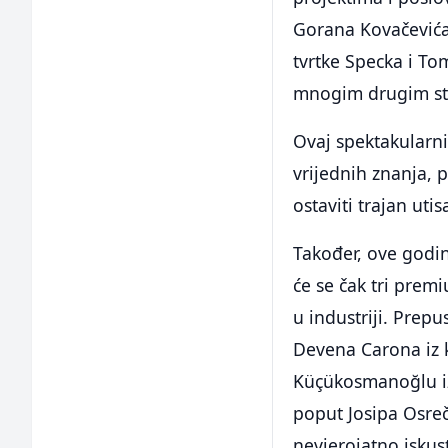
Gorana Kovačevića 
tvrtke Specka i Tom
mnogim drugim st
Ovaj spektakularni 
vrijednih znanja, 
ostaviti trajan utis
Također, ove godin
će se čak tri prem
u industriji. Prep
Devena Carona iz k
Küçükosmanoğlu iz 
poput Josipa Osreč
nevjerojatno iskus