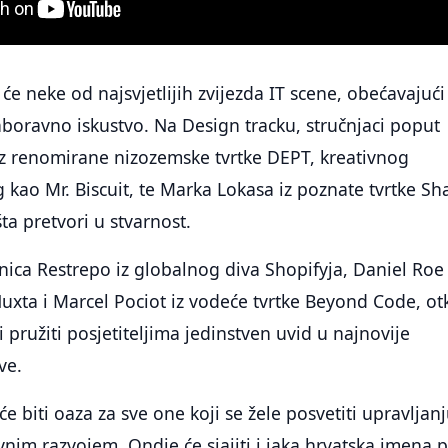
t će neke od najsvjetlijih zvijezda IT scene, obećavajući
aboravno iskustvo. Na Design tracku, stručnjaci poput
iz renomirane nizozemske tvrtke DEPT, kreativnog
 kao Mr. Biscuit, te Marka Lokasa iz poznate tvrtke Sh
ta pretvori u stvarnost.
ica Restrepo iz globalnog diva Shopifyja, Daniel Roe 
Nuxta i Marcel Pociot iz vodeće tvrtke Beyond Code, otk
i pružiti posjetiteljima jedinstven uvid u najnovije
ve.
e biti oaza za sve one koji se žele posvetiti upravljan
vnim razvojem. Ondje će sjajiti i jaka hrvatska imena 