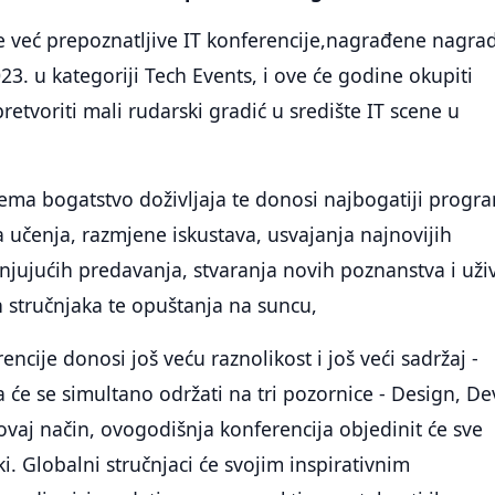
ve već prepoznatljive IT konferencije,nagrađene nagr
23. u kategoriji Tech Events, i ove će godine okupiti
retvoriti mali rudarski gradić u središte IT scene u
ema bogatstvo doživljaja te donosi najbogatiji progr
 učenja, razmjene iskustava, usvajanja najnovijih
jujućih predavanja, stvaranja novih poznanstva i uži
h stručnjaka te opuštanja na suncu,
ncije donosi još veću raznolikost i još veći sadržaj -
 će se simultano održati na tri pozornice - Design, De
vaj način, ovogodišnja konferencija objedinit će sve
i. Globalni stručnjaci će svojim inspirativnim