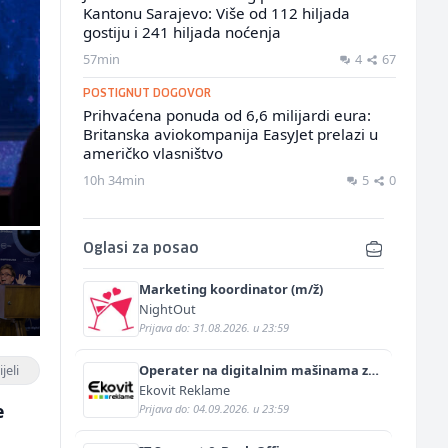
Kantonu Sarajevo: Više od 112 hiljada
gostiju i 241 hiljada noćenja
57min
4
67
POSTIGNUT DOGOVOR
Prihvaćena ponuda od 6,6 milijardi eura:
Britanska aviokompanija EasyJet prelazi u
američko vlasništvo
10h 34min
5
0
Oglasi za posao
Marketing koordinator (m/ž)
NightOut
Prijava do: 31.08.2026. u 23:59
jeli
Operater na digitalnim mašinama za
štampu i doradu (m/ž)
Ekovit Reklame
e
Prijava do: 04.09.2026. u 23:59