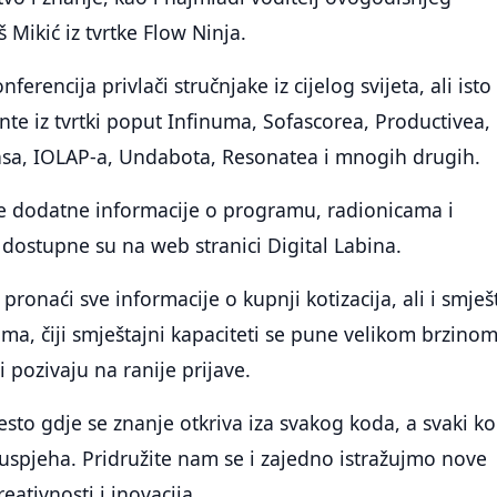
 Mikić iz tvrtke Flow Ninja.
ferencija privlači stručnjake iz cijelog svijeta, ali isto
ente iz tvrtki poput Infinuma, Sofascorea, Productivea,
sa, IOLAP-a, Undabota, Resonatea i mnogih drugih.
sve dodatne informacije o programu, radionicama i
dostupne su na web stranici Digital Labina.
pronaći sve informacije o kupnji kotizacija, ali i smješ
ma, čiji smještajni kapaciteti se pune velikom brzinom
 pozivaju na ranije prijave.
jesto gdje se znanje otkriva iza svakog koda, a svaki k
 uspjeha. Pridružite nam se i zajedno istražujmo nove
eativnosti i inovacija