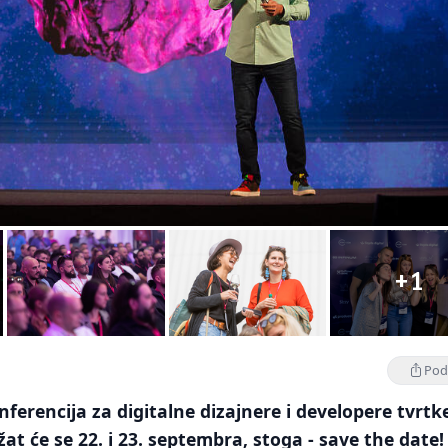
+1
Podi
rencija za digitalne dizajnere i developere tvrtk
žat će se 22. i 23. septembra, stoga - save the date!