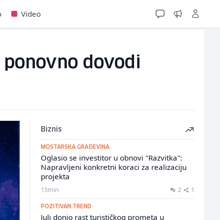
o
Video
ru ponovno dovodi
Biznis
MOSTARSKA GRAĐEVINA
Oglasio se investitor u obnovi "Razvitka":
Napravljeni konkretni koraci za realizaciju
projekta
15min
2
1
POZITIVAN TREND
Juli donio rast turističkog prometa u