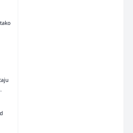
 tako
taju
.
od