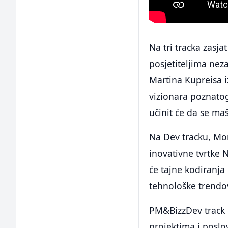
Na tri tracka zasja
posjetiteljima nez
Martina Kupreisa 
vizionara poznatog
učinit će da se maš
Na Dev tracku, Mon
inovativne tvrtke 
će tajne kodiranja 
tehnološke trendo
PM&BizzDev track ć
projektima i poslo