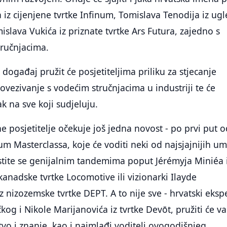
iz cijenjene tvrtke Infinum, Tomislava Tenodija iz ug
islava Vukića iz priznate tvrtke Ars Futura, zajedno s
ručnjacima.
događaj pružit će posjetiteljima priliku za stjecanje
povezivanje s vodećim stručnjacima u industriji te će
ak na sve koji sudjeluju.
e posjetitelje očekuje još jedna novost - po prvi put o
ium Masterclassa, koje će voditi neki od najsjajnijih u
ustite se genijalnim tandemima poput Jérémyja Miniéa 
anadske tvrtke Locomotive ili vizionarki Ilayde
nizozemske tvrtke DEPT. A to nije sve - hrvatski ekspe
kog i Nikole Marijanovića iz tvrtke Devōt, pružiti će v
tvo i znanje, kao i najmlađi voditelj ovogodišnjeg