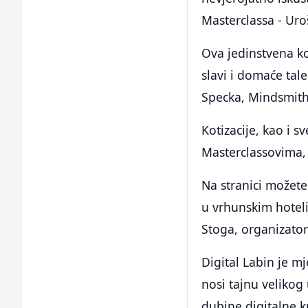
Masterclassa - Uroš
Ova jedinstvena kon
slavi i domaće tal
Specka, Mindsmith
Kotizacije, kao i 
Masterclassovima, 
Na stranici možete 
u vrhunskim hoteli
Stoga, organizatori
Digital Labin je m
nosi tajnu velikog
dubine digitalne kr