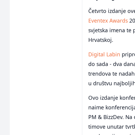
Četvrto izdanje o
Eventex Awards
20
svjetska imena te p
Hrvatskoj.
Digital Labin
pripr
do sada - dva dana
trendova te nadahn
u društvu najbolji
Ovo izdanje konfere
naime konferencija
PM & BizzDev. Na o
timove unutar tvrtk