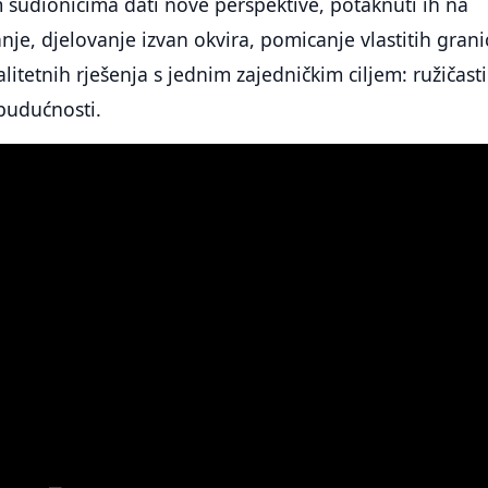
 sudionicima dati nove perspektive, potaknuti ih na
nje, djelovanje izvan okvira, pomicanje vlastitih grani
litetnih rješenja s jednim zajedničkim ciljem: ružičast
udućnosti.