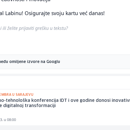
al Labinu! Osigurajte svoju kartu već danas!
ili želite prijaviti grešku u tekstu?
među omiljene izvore na Googlu
TEMBRA U SARAJEVU
o-tehnološka konferencija IDT i ove godine donosi inovati
e digitalnoj transformaciji
3. u 08:00