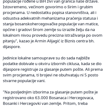
populacije rođene u BiH živi van granica naše države.
Istovremeno, većinom govorimo o širim i grubim
procjenama. U nedostatku popisa stanovništva, ali i
odsustva adekvatnih mehanizama praćenja statusa i
stanja bosanskohercegovačke populacije van matice,
općine i gradovi širom zemlje su izrazile želju da na
lokalnom nivou provedu precizna istraživanja po ovom
pitanju", kazao je Armin Alijagić iz Biznis centra bh.
dijaspore.
Jedinice lokalne samouprave su do sada najbliže
podatke dobivale u okviru izbornih ciklusa, kada se dio
dijaspore registruje za glasanje putem pošte. Ali prema
svim procjenama, ti brojevi ne obuhvataju ni 5 posto
stvarne populacije vani.
"Na posljednjim izborima za glasanje putem pošte je
registrovano oko 63.000 Bosanaca i Hercegovaca,
Bosanki i Hercegovki van zemlje. Pritom, treba