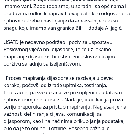
imamo vani. Zbog toga smo, u saradnji sa općinama i
gradovima odlučili napraviti ovaj alat - koji odgovara na
njihove potrebe i nastojanje da adekvatnije popišu
snagu koju imamo van granica BiH", dodaje Alijagić.
USAID je nedavno podržao i poziv za uspostavu
Poslovnog vijeća bh. dijaspore, te će uz lokalno
mapiranje dijaspore, biti stvoreni uslovi za trajnu i
održivu saradnju sa iseljeništvom.
"Proces mapiranja dijaspore se razdvaja u devet
koraka, počevši od izrade upitnika, testiranja,
finalizacije, pa sve do analize prikupljenih podataka i
njihove primjene u praksi. Nadalje, publikacija pruža
seriju preporuka za pristup mapiranju. Naglasak je na
važnosti definiranja ciljeva, komunikaciji sa
dijasporom, kao i na načinima prikupljanja podataka,
bilo da je to online ili offline. Posebna pažnja je