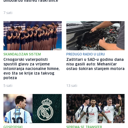
billboardu nasred raskrsnice
eksplodirao blizu gasovoda,
letjelice uočene i u Njemačkoj
7 sati
5 sati
SKANDALOZAN SISTEM
PREDUGO RADIO U LERU
Crnogorski vaterpolisti
Zaštitari u SAD-u godinu dana
spustili glavu za vrijeme
nisu gasili auto: Mehaničar
intoniranja nacionalne himne,
ostao šokiran stanjem motora
evo šta se krije iza takvog
poteza
5 sati
13 sati
GOSPODSKI
SPREMA SE TRANSFER