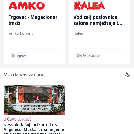
Trgovac - Magacioner
Voditelj poslovnice
(m/ž)
salona namještaja (m/
ž)
Amko komerc
Kalea
Fojnica
Više lokacija
Možda vas zanima
O ČEMU JE RIJEČ
Nesvakidašnji prizor u Los
Incidenti širom Evrope: Dron
Angelesu: Muškarac snimljen u
iz Rumunije ušao u Bugarsku i