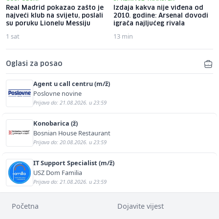
Real Madrid pokazao zašto je
Izdaja kakva nije viđena od
najveći klub na svijetu, poslali
2010. godine: Arsenal dovodi
su poruku Lionelu Messiju
igrača najljućeg rivala
1 sat
13 min
Oglasi za posao
Agent u call centru (m/ž)
Poslovne novine
Prijava do: 21.08.2026. u 23:59
Konobarica (ž)
Bosnian House Restaurant
Prijava do: 20.08.2026. u 23:59
IT Support Specialist (m/ž)
USZ Dom Familia
Prijava do: 21.08.2026. u 23:59
Početna
Dojavite vijest