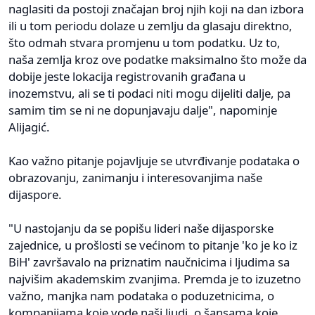
naglasiti da postoji značajan broj njih koji na dan izbora
ili u tom periodu dolaze u zemlju da glasaju direktno,
što odmah stvara promjenu u tom podatku. Uz to,
naša zemlja kroz ove podatke maksimalno što može da
dobije jeste lokacija registrovanih građana u
inozemstvu, ali se ti podaci niti mogu dijeliti dalje, pa
samim tim se ni ne dopunjavaju dalje", napominje
Alijagić.
Kao važno pitanje pojavljuje se utvrđivanje podataka o
obrazovanju, zanimanju i interesovanjima naše
dijaspore.
"U nastojanju da se popišu lideri naše dijasporske
zajednice, u prošlosti se većinom to pitanje 'ko je ko iz
BiH' završavalo na priznatim naučnicima i ljudima sa
najvišim akademskim zvanjima. Premda je to izuzetno
važno, manjka nam podataka o poduzetnicima, o
kompanijama koje vode naši ljudi, o šansama koje