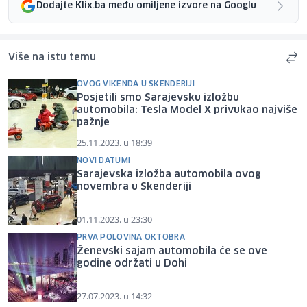
Dodajte Klix.ba među omiljene izvore na Googlu
Više na istu temu
OVOG VIKENDA U SKENDERIJI
Posjetili smo Sarajevsku izložbu
automobila: Tesla Model X privukao najviše
pažnje
25.11.2023. u 18:39
NOVI DATUMI
Sarajevska izložba automobila ovog
novembra u Skenderiji
01.11.2023. u 23:30
PRVA POLOVINA OKTOBRA
Ženevski sajam automobila će se ove
godine održati u Dohi
27.07.2023. u 14:32