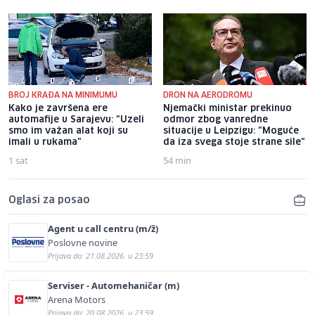
BROJ KRAĐA NA MINIMUMU
DRON NA AERODROMU
Kako je završena ere
Njemački ministar prekinuo
automafije u Sarajevu: "Uzeli
odmor zbog vanredne
smo im važan alat koji su
situacije u Leipzigu: "Moguće
imali u rukama"
da iza svega stoje strane sile"
1 sat
54 min
Oglasi za posao
Agent u call centru (m/ž)
Poslovne novine
Prijava do: 21.08.2026. u 23:59
Serviser - Automehaničar (m)
Arena Motors
Prijava do: 20.08.2026. u 23:59