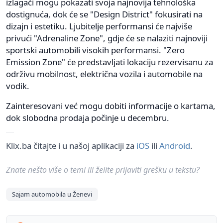
izlagači mogu pokazati svoja najnovija tehnološka
dostignuća, dok će se "Design District" fokusirati na
dizajn i estetiku. Ljubitelje performansi će najviše
privući "Adrenaline Zone", gdje će se nalaziti najnoviji
sportski automobili visokih performansi. "Zero
Emission Zone" će predstavljati lokaciju rezervisanu za
održivu mobilnost, električna vozila i automobile na
vodik.
Zainteresovani već mogu dobiti informacije o kartama,
dok slobodna prodaja počinje u decembru.
Klix.ba čitajte i u našoj aplikaciji za
iOS
ili
Android
.
Znate nešto više o temi ili želite prijaviti grešku u tekstu?
Sajam automobila u Ženevi