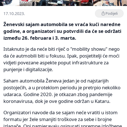
17.10.2023.
Podijeli
Ženevski sajam automobila se vraća kući naredne
godine, a organizatori su potvrdili da će se održati
između 26. februara i 3. marta.
Istaknuto je da neće biti riječ o "mobility showu" nego
da će autmobili biti u fokusu. Ipak, posjetitelji će moći
vidjeti povezane aspekte poput infrastrukture za
punjenje i digitalizacije.
Saham automobila Ženeva jedan je od najstarijih
postojećih, a u proteklom periodu je pretrpio nekoliko
udaraca. Godine 2020. je otkazan zbog pandemije
koronavirusa, dok je ove godine održan u Kataru.
Organizatori navode da se sajam neće vratiti u istom
formatu jer žele smanjiti troškove za sebe i brojne
izlagače. Oni namjeravaju osigurati spremne izložbene