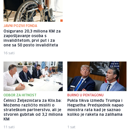
JAVNI POZIVI FONDA
Osigurano 20,3 miliona KM za
Jakov Jozinović poručio
zapošljavanje osoba s
fanovima da prestanu bacati
invaliditetom, prvi put i za
mobitele na binu: Pogazit ću ih
one sa 50 posto invaliditeta
16 sati
13 sati
ODBOR ZA HITNOST
BURNO U PENTAGONU
Čelnici Željezničara za Klix.ba:
Pukla tikva između Trumpa i
Možemo različito misliti o
Hegsetha: Predsjednik napao
strateškom partnerstvu, ali je
ministra rata kad je saznao
stvoren gubitak od 3,2 miliona
koliko je raketa na zalihama
KM
11 sati
1 sat