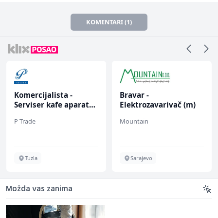
KOMENTARI (1)
Komercijalista -
Bravar -
Serviser kafe aparata
Elektrozavarivač (m)
(m/ž)
P Trade
Mountain
Tuzla
Sarajevo
Možda vas zanima