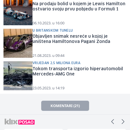
Na prodaju bolid u kojem je Lewis Hamilton
ostvario svoju prvu pobjedu u Formuli 1
06.10.2023. u 16:00
U BRITANSKOM TUNELU
Objavljen snimak nesreće u kojoj je
uništena Hamiltonova Pagani Zonda
21.08.2023. u 09:44
VRIJEDAN 2,5 MILIONA EURA
Tokom transporta izgorio hiperautomobil
Mercedes-AMG One
23.05.2023. u 14:19
KOMENTARI (21)