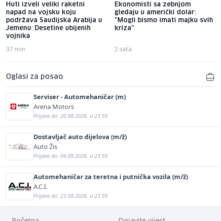
Huti izveli veliki raketni
Ekonomisti sa zebnjom
napad na vojsku koju
gledaju u američki dolar:
podržava Saudijska Arabija u
"Mogli bismo imati majku svih
Jemenu: Desetine ubijenih
kriza"
vojnika
37 min
2 sata
Oglasi za posao
Serviser - Automehaničar (m)
Arena Motors
Prijava do: 20.08.2026. u 23:59
Dostavljač auto dijelova (m/ž)
Auto Žis
Prijava do: 04.09.2026. u 23:59
Automehaničar za teretna i putnička vozila (m/ž)
A.C.I.
Prijava do: 23.08.2026. u 23:59
Početna
Dojavite vijest