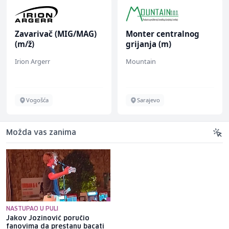
Zavarivač (MIG/MAG)
Monter centralnog
(m/ž)
grijanja (m)
Irion Argerr
Mountain
Vogošća
Sarajevo
Možda vas zanima
NASTUPAO U PULI
Jakov Jozinović poručio
Vlasnici restorana u Srbiji
fanovima da prestanu bacati
oduševili gestom: Zaposleniku