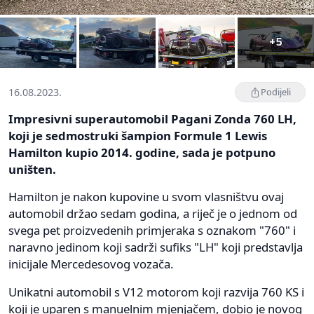
+5
16.08.2023.
Podijeli
Impresivni superautomobil Pagani Zonda 760 LH,
koji je sedmostruki šampion Formule 1 Lewis
Hamilton kupio 2014. godine, sada je potpuno
uništen.
Hamilton je nakon kupovine u svom vlasništvu ovaj
automobil držao sedam godina, a riječ je o jednom od
svega pet proizvedenih primjeraka s oznakom "760" i
naravno jedinom koji sadrži sufiks "LH" koji predstavlja
inicijale Mercedesovog vozača.
Unikatni automobil s V12 motorom koji razvija 760 KS i
koji je uparen s manuelnim mjenjačem, dobio je novog