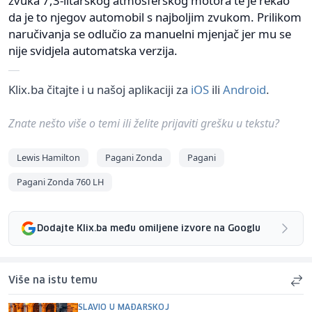
zvuka 7,3-litarskog atmosferskog motora te je rekao
da je to njegov automobil s najboljim zvukom. Prilikom
naručivanja se odlučio za manuelni mjenjač jer mu se
nije svidjela automatska verzija.
Klix.ba čitajte i u našoj aplikaciji za
iOS
ili
Android
.
Znate nešto više o temi ili želite prijaviti grešku u tekstu?
Lewis Hamilton
Pagani Zonda
Pagani
Pagani Zonda 760 LH
Dodajte Klix.ba među omiljene izvore na Googlu
Više na istu temu
SLAVIO U MAĐARSKOJ