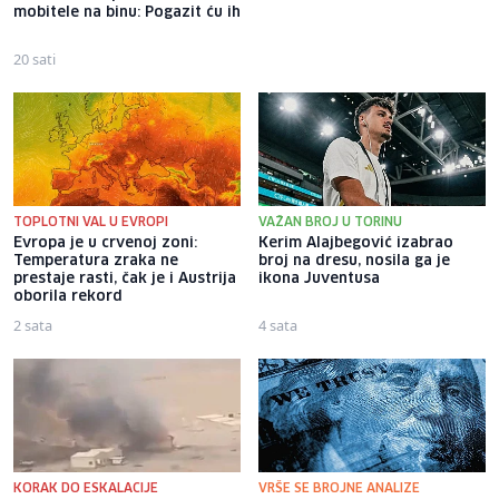
mobitele na binu: Pogazit ću ih
u znak zahvalnosti poklonili
automobil
20 sati
2 sata
TOPLOTNI VAL U EVROPI
VAŽAN BROJ U TORINU
Evropa je u crvenoj zoni:
Kerim Alajbegović izabrao
Temperatura zraka ne
broj na dresu, nosila ga je
prestaje rasti, čak je i Austrija
ikona Juventusa
oborila rekord
2 sata
4 sata
KORAK DO ESKALACIJE
VRŠE SE BROJNE ANALIZE