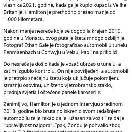
vlasnika 2021. godine, kada ga je kupio kupac iz Velike
Britanije. Hamilton je prethodno prešao manje od
1.000 kilometara.
Nakon manje nesreće koja se dogodila krajem 2015.
godine u Monacu, ovog puta je šteta mnogo ozbiljnija.
Fotograf Ethan Gale je fotografisao automobil u tunelu
Penmaenbach u Conwyju u Velsu, kao i na prikolici.
Do nesreće je došlo kada je vozač ubrzao u tunelu, a
zatim izgubio kontrolu. On nije povrijeđen, a automobil
je pretrpio značajnu štetu koja uključuje polomljenu
stražnju osovinu, uništeno vjetrobransko staklo,
prednja svjetla i oštećene panele karoserije.
Zanimljivo, Hamilton je u jednom intervjuu sredinom
2018. godine bio brutalno iskren o svom tadašnjem
automobilu te je rekao da je "užasan za voziti" te da je
"upravljivost najgora". Ipak, Zondu je pohvalio zbog