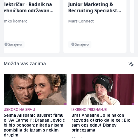
Junior Marketing &
Asistent za
Recruiting Specialist
administraciju (m/ž)
(m/ž)
Mars Connect
Ekopak
Sarajevo
Sarajevo
Možda vas zanima
USKORO NA SFF-U
ISKRENO PRIZNANJE
Selma Alispahić ususret filmu
Brat Angeline Jolie nakon
o "Ay Carmeli": Dragan Jovičić
razvoda otkrio da je gej: Bio
bi bio ponosan; nikada nisam
sam opsjednut Disney
pomislila da igram s nekim
princezama
drugim