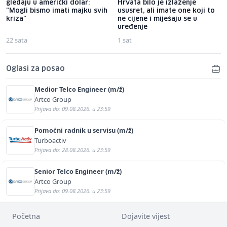
gledaju u američki dolar:
Hrvata bilo je izlaženje
"Mogli bismo imati majku svih
ususret, ali imate one koji to
kriza"
ne cijene i miješaju se u
uređenje
22 sata
1 sat
Oglasi za posao
Medior Telco Engineer (m/ž)
Artco Group
Prijava do: 09.08.2026. u 23:59
Pomoćni radnik u servisu (m/ž)
Turboactiv
Prijava do: 28.08.2026. u 23:59
Senior Telco Engineer (m/ž)
Artco Group
Prijava do: 09.08.2026. u 23:59
Početna
Dojavite vijest