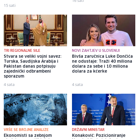
16 sati
15 sati
TRI REGIONALNE SILE
NOVI ZAHTJEV U SLOVENIJI
Stvara se veliki vojni savez:
Bivša zaručnica Luke Dončića
Turska, Saudijska Arabija i
ne odustaje: Traži 40 miliona
Pakistan danas potpisuju
dolara za sebe i 10 miliona
zajednički odbrambeni
dolara za kćerke
sporazum
4 sata
4 sata
VRŠE SE BROJNE ANALIZE
DRŽAVNI MINISTAR
Ekonomisti sa zebnjom
Konaković: Pozicioniranje