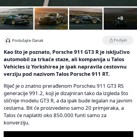
+8
Podijeli
Poslušajte članak
Kao što je poznato, Porsche 911 GT3 R je isključivo
automobil za trkaće staze, ali kompanija u Talos
Vehicles iz Yorkshirea je ipak napravila cestovnu
verziju pod nazivom Talos Porsche 911 RT.
Riječ je o znatno prerađenom Porscheu 911 GT3 RS
generacije 991.2, koji je dizajniran tako da izgleda što
sličnije modelu GT3 R, a da ipak bude legalan na javnim
cestama. Bit će proizvedeno samo 20 primjeraka, a
Talos će naplatiti oko 850.000 funti samo za
konverziju.