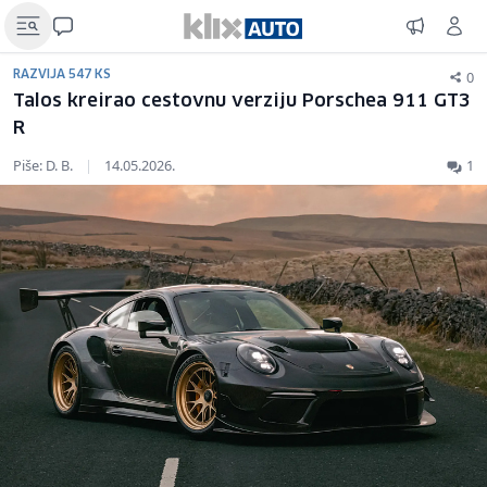
0
RAZVIJA 547 KS
Talos kreirao cestovnu verziju Porschea 911 GT3
R
Piše: D. B.
|
14.05.2026.
1