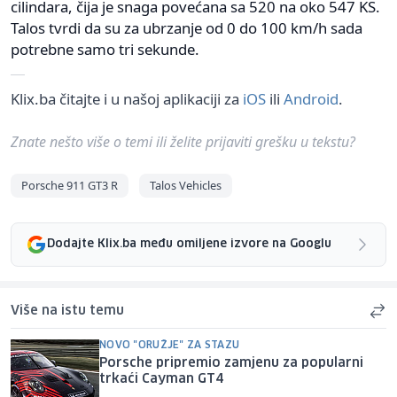
cilindara, čija je snaga povećana sa 520 na oko 547 KS.
Talos tvrdi da su za ubrzanje od 0 do 100 km/h sada
potrebne samo tri sekunde.
Klix.ba čitajte i u našoj aplikaciji za
iOS
ili
Android
.
Znate nešto više o temi ili želite prijaviti grešku u tekstu?
Porsche 911 GT3 R
Talos Vehicles
Dodajte Klix.ba među omiljene izvore na Googlu
Više na istu temu
NOVO "ORUŽJE" ZA STAZU
Porsche pripremio zamjenu za popularni
trkaći Cayman GT4