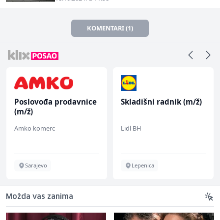
KOMENTARI (1)
Poslovođa prodavnice
Skladišni radnik (m/ž)
(m/ž)
Amko komerc
Lidl BH
Sarajevo
Lepenica
Možda vas zanima