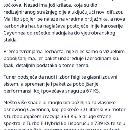
točkova. Nazad ima još krilaca, koja su dio
redizajniranog stražnjeg dijela uključujući novi difuzor.
Mali lip spojleri se nalaze na vratima prtljažnika, a nova
karbonska hauba naglašava postojeće linije karoserije
Cayennea od rešetke hladnjaka do vjetrobranskog
stakla.
Prema tvrdnjama TechArta, nije riječ samo o vizuelnim
poboljšanjima, jer paket unapređuje i aerodinamiku.
Ipak, detaljnih podataka o tome nema.
Tuner podsjeća da nudi i izbor felgi te glasni izduvni
sistem, a spreman je i paket za poboljšanje
performansi, koji povećava snagu za 67 KS.
Nešto više snage bi moglo biti poželjno za vlasnike
osnovnog Cayennea, koji pokreće 3,0-litarski V6 motor
s turbopunjačem i razvija 353 KS. S druge strane
spektra je Turbo E-Hybrid koji isporučuje 739 KS te se u