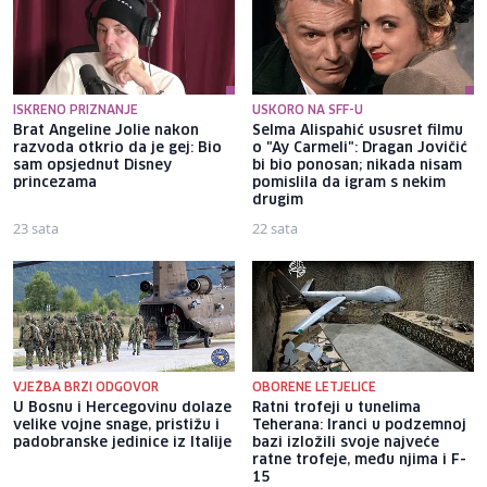
ISKRENO PRIZNANJE
USKORO NA SFF-U
Brat Angeline Jolie nakon
Selma Alispahić ususret filmu
razvoda otkrio da je gej: Bio
o "Ay Carmeli": Dragan Jovičić
sam opsjednut Disney
bi bio ponosan; nikada nisam
princezama
pomislila da igram s nekim
drugim
23 sata
22 sata
VJEŽBA BRZI ODGOVOR
OBORENE LETJELICE
U Bosnu i Hercegovinu dolaze
Ratni trofeji u tunelima
velike vojne snage, pristižu i
Teherana: Iranci u podzemnoj
padobranske jedinice iz Italije
bazi izložili svoje najveće
ratne trofeje, među njima i F-
15