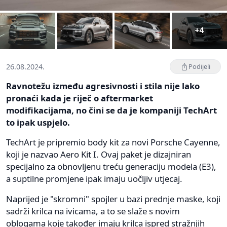
+4
26.08.2024.
Podijeli
Ravnotežu između agresivnosti i stila nije lako
pronaći kada je riječ o aftermarket
modifikacijama, no čini se da je kompaniji TechArt
to ipak uspjelo.
TechArt je pripremio body kit za novi Porsche Cayenne,
koji je nazvao Aero Kit I. Ovaj paket je dizajniran
specijalno za obnovljenu treću generaciju modela (E3),
a suptilne promjene ipak imaju uočljiv utjecaj.
Naprijed je "skromni" spojler u bazi prednje maske, koji
sadrži krilca na ivicama, a to se slaže s novim
oblogama koje također imaju krilca ispred stražnjih