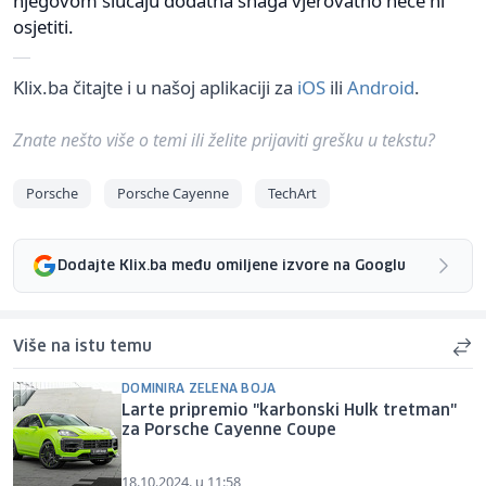
njegovom slučaju dodatna snaga vjerovatno neće ni
osjetiti.
Klix.ba čitajte i u našoj aplikaciji za
iOS
ili
Android
.
Znate nešto više o temi ili želite prijaviti grešku u tekstu?
Porsche
Porsche Cayenne
TechArt
Dodajte Klix.ba među omiljene izvore na Googlu
Više na istu temu
DOMINIRA ZELENA BOJA
Larte pripremio "karbonski Hulk tretman"
za Porsche Cayenne Coupe
18.10.2024. u 11:58