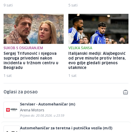
9 sati
5 sati
SUKOB S OSIGURANJEM
VELIKA ŠANSA
Sergej Trifunović i njegova
Italijanski mediji: Alajbegović
supruga privedeni nakon
od prve minute protiv Intera,
incidenta u tržnom centru u
evo gdje gledati prijenos
Beogradu
utakmice
1 sat
1 sat
Oglasi za posao
Serviser - Automehaničar (m)
Arena Motors
Prijava do: 20.08.2026. u 23:59
Automehaničar za teretna i putnička vozila (m/ž)