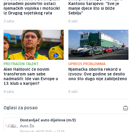
pronađeni posmrtni ostaci
Kantonu Sarajevo: "Sve je
njemačkih vojnika i motocikl
manje djece što si bliže
iz Drugog svjetskog rata
Sebilju"
3 sata
6 sati
PROTRAĆENI TALENT
UPRKOS PROBLEMIMA
Alen Halilović će novim
Njemačka oborila rekord u
transferom sam sebe
izvozu: Ove godine se desilo
nadmašiti: Ide van Evrope u
ono što dugo nije zabilježeno
13. klub u karijeri?
4 sata
6 sati
Oglasi za posao
Dostavljač auto dijelova (m/ž)
Auto Žis
Prijava do: 04.09.2026. u 23:59