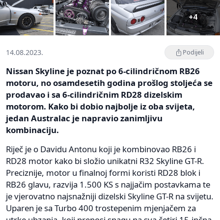
+4
14.08.2023.
Podijeli
Nissan Skyline je poznat po 6-cilindričnom RB26
motoru, no osamdesetih godina prošlog stoljeća se
prodavao i sa 6-cilindričnim RD28 dizelskim
motorom. Kako bi dobio najbolje iz oba svijeta,
jedan Australac je napravio zanimljivu
kombinaciju.
Riječ je o Davidu Antonu koji je kombinovao RB26 i
RD28 motor kako bi složio unikatni R32 Skyline GT-R.
Preciznije, motor u finalnoj formi koristi RD28 blok i
RB26 glavu, razvija 1.500 KS s najjačim postavkama te
je vjerovatno najsnažniji dizelski Skyline GT-R na svijetu.
Uparen je sa Turbo 400 trostepenim mjenjačem za
utrke ubzanja, koji prenosi snagu na sva četiri 15-inčna