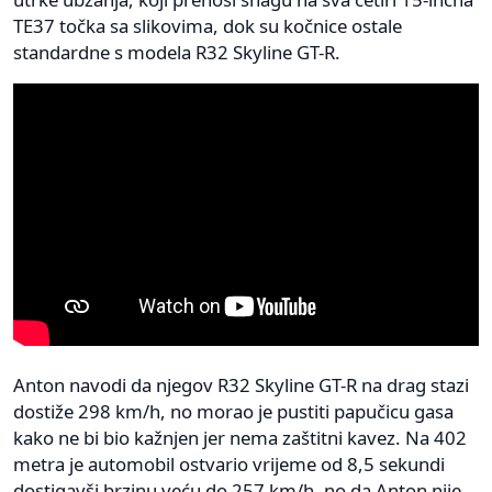
TE37 točka sa slikovima, dok su kočnice ostale
standardne s modela R32 Skyline GT-R.
Anton navodi da njegov R32 Skyline GT-R na drag stazi
dostiže 298 km/h, no morao je pustiti papučicu gasa
kako ne bi bio kažnjen jer nema zaštitni kavez. Na 402
metra je automobil ostvario vrijeme od 8,5 sekundi
dostigavši brzinu veću do 257 km/h, no da Anton nije