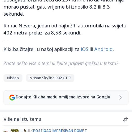
morao puštati gas, vrijeme bi iznosilo 8,2 ili 8,3
sekunde.
Rimac Nevera, jedan od najbržih automobila na svijetu,
402 metra prelazi za 8,58 sekundi.
Klix.ba čitajte i u našoj aplikaciji za
iOS
ili
Android
.
Znate nešto više o temi ili želite prijaviti grešku u tekstu?
Nissan
Nissan Skyline R32 GT-R
Dodajte Klix.ba među omiljene izvore na Googlu
Više na istu temu
POSTIGAO IMPRESIVAN DOMET