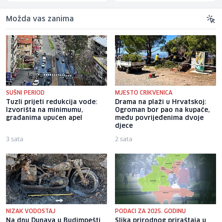
Možda vas zanima
SUŠNI PERIOD
MJESTO CRIKVENICA
Tuzli prijeti redukcija vode:
Drama na plaži u Hrvatskoj:
Izvorišta na minimumu,
Ogroman bor pao na kupače,
građanima upućen apel
među povrijeđenima dvoje
djece
3 sata
2 sata
NIZAK VODOSTAJ
PODACI ZA 2025. GODINU
Na dnu Dunava u Budimpešti
Slika prirodnog priraštaja u