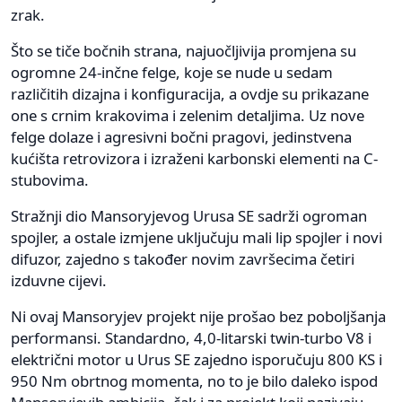
zrak.
Što se tiče bočnih strana, najuočljivija promjena su
ogromne 24-inčne felge, koje se nude u sedam
različitih dizajna i konfiguracija, a ovdje su prikazane
one s crnim krakovima i zelenim detaljima. Uz nove
felge dolaze i agresivni bočni pragovi, jedinstvena
kućišta retrovizora i izraženi karbonski elementi na C-
stubovima.
Stražnji dio Mansoryjevog Urusa SE sadrži ogroman
spojler, a ostale izmjene uključuju mali lip spojler i novi
difuzor, zajedno s također novim završecima četiri
izduvne cijevi.
Ni ovaj Mansoryjev projekt nije prošao bez poboljšanja
performansi. Standardno, 4,0-litarski twin-turbo V8 i
električni motor u Urus SE zajedno isporučuju 800 KS i
950 Nm obrtnog momenta, no to je bilo daleko ispod