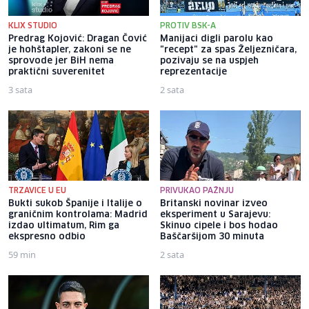
KLIX STUDIO
PROTIV BSK-A
Predrag Kojović: Dragan Čović
Manijaci digli parolu kao
je hohštapler, zakoni se ne
"recept" za spas Željezničara,
sprovode jer BiH nema
pozivaju se na uspjeh
praktični suverenitet
reprezentacije
3 sata
2 sata
TRZAVICE U EU
PRIVUKAO PAŽNJU
Bukti sukob Španije i Italije o
Britanski novinar izveo
graničnim kontrolama: Madrid
eksperiment u Sarajevu:
izdao ultimatum, Rim ga
Skinuo cipele i bos hodao
ekspresno odbio
Baščaršijom 30 minuta
59 min
2 sata