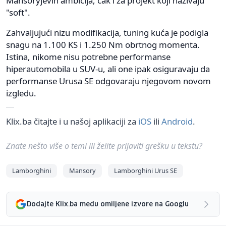
Mansoryjevih ambicija, čak i za projekt koji nazivaju
"soft".
Zahvaljujući nizu modifikacija, tuning kuća je podigla
snagu na 1.100 KS i 1.250 Nm obrtnog momenta.
Istina, nikome nisu potrebne performanse
hiperautomobila u SUV-u, ali one ipak osiguravaju da
performanse Urusa SE odgovaraju njegovom novom
izgledu.
Klix.ba čitajte i u našoj aplikaciji za
iOS
ili
Android
.
Znate nešto više o temi ili želite prijaviti grešku u tekstu?
Lamborghini
Mansory
Lamborghini Urus SE
Dodajte Klix.ba među omiljene izvore na Googlu