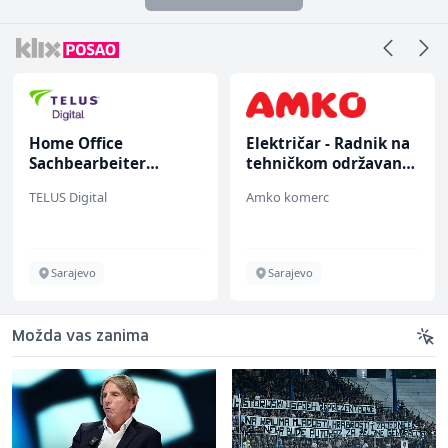
Home Office
Električar - Radnik na
Sachbearbeiter
tehničkom održavanju
(m/w/d) für einen
(m/ž)
TELUS Digital
Amko komerc
bekannten deutschen
Energieversorger
Sarajevo
Sarajevo
Možda vas zanima