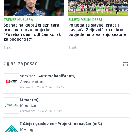
TRENER MUSLERA
SLIJEDI VELIKI DERBI
Španac na klupi Željezničara
Pogledajte slavlje igrača i
proslavio prvu pobjedu:
navijača Željezničara nakon
"Poseban dan i odličan korak
pobjede na otvaranju sezone
za budućnost"
1 sat
1 sat
Oglasi za posao
Serviser - Automehaničar (m)
Arena Motors
Prijava do: 20.08.2026. u 23:59
Limar (m)
Mountain
Prijava do: 16.08.2026. u 23:59
Inžinjer građevine - Projekt menadžer (m/ž)
MH-Ing