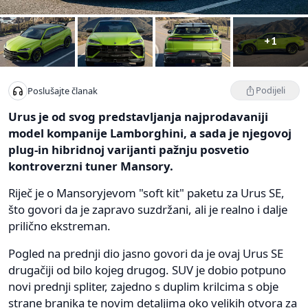
+1
Podijeli
Poslušajte članak
Urus je od svog predstavljanja najprodavaniji
model kompanije Lamborghini, a sada je njegovoj
plug-in hibridnoj varijanti pažnju posvetio
kontroverzni tuner Mansory.
Riječ je o Mansoryjevom "soft kit" paketu za Urus SE,
što govori da je zapravo suzdržani, ali je realno i dalje
prilično ekstreman.
Pogled na prednji dio jasno govori da je ovaj Urus SE
drugačiji od bilo kojeg drugog. SUV je dobio potpuno
novi prednji spliter, zajedno s duplim krilcima s obje
strane branika te novim detaljima oko velikih otvora za