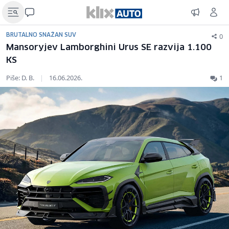
0
BRUTALNO SNAŽAN SUV
Mansoryjev Lamborghini Urus SE razvija 1.100
KS
Piše: D. B.
|
16.06.2026.
1